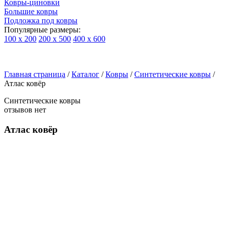
Ковры-циновки
Большие ковры
Подложка под ковры
Популярные размеры:
100 х 200
200 х 500
400 х 600
Ковры
По
Главная страница
типу
/
Каталог
/
Ковры
/
Синтетические ковры
/
Атлас ковёр
изделий
Детские
Синтетические ковры
ковры
отзывов нет
Синтетические
ковры
Атлас ковёр
Ковры
с
высоким
ворсом
Шерстяные
ковры
Бельгийские
ковры
из
вискозы
Ковры-