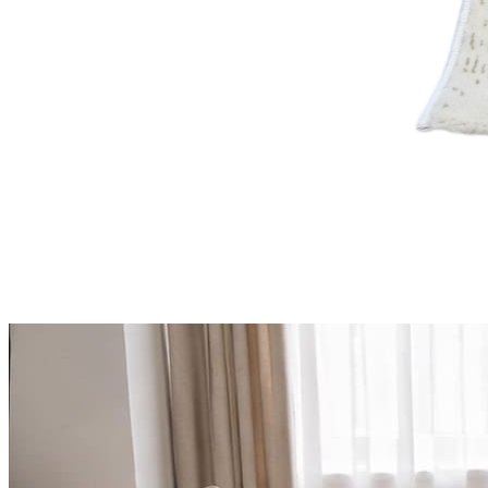
Круглые
ковры
Квадратные
ковры
Полуовальные
ковры
Восьмигранники
Дорожки
Синтетические
ковровые
дорожки
Дорожки
на
резиновой
основе
Ковровые
шерстяные
дорожки
Паласные
дорожки
Кремлевские
дорожки
Ковролин
Ковролин
в