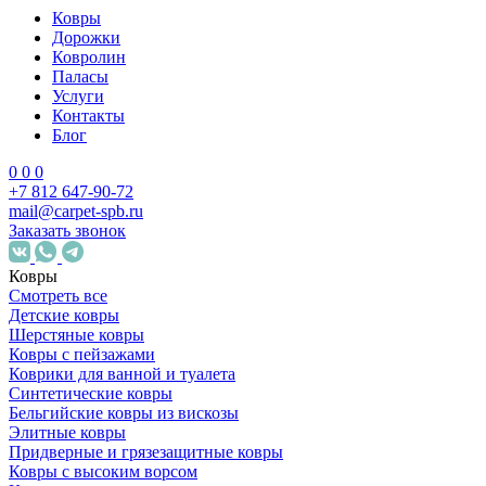
Ковры
Дорожки
Ковролин
Паласы
Услуги
Контакты
Блог
0
0
0
+7 812 647-90-72
mail@carpet-spb.ru
Заказать звонок
Ковры
Смотреть все
Детские ковры
Шерстяные ковры
Ковры с пейзажами
Коврики для ванной и туалета
Синтетические ковры
Бельгийские ковры из вискозы
Элитные ковры
Придверные и грязезащитные ковры
Ковры с высоким ворсом