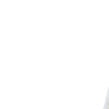
000
₽
от
15
000
₽
до
45
000
₽
от
45
000
₽
до
200
000
₽
По
форме
Прямоугольные
ковры
Овальные
ковры