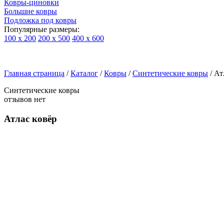
Ковры-циновки
Большие ковры
Подложка под ковры
Популярные размеры:
100 х 200
200 х 500
400 х 600
Ковры
По
Главная страница
типу
/
Каталог
/
Ковры
/
Синтетические ковры
/
Ат
изделий
Синтетические ковры
Детские
отзывов нет
ковры
Синтетические
Атлас ковёр
ковры
Ковры
с
высоким
ворсом
Шерстяные
ковры
Бельгийские
ковры
из
вискозы
Ковры-