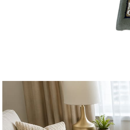
Круглые
ковры
Квадратные
ковры
Полуовальные
ковры
Восьмигранники
Дорожки
Синтетические
ковровые
дорожки
Дорожки
на
резиновой
основе
Ковровые
шерстяные
дорожки
Паласные
дорожки
Кремлевские
дорожки
Ковролин
Ковролин
в