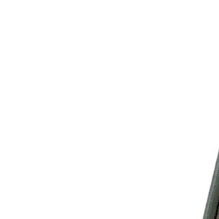
000
₽
от
15
000
₽
до
45
000
₽
от
45
000
₽
до
200
000
₽
По
форме
Прямоугольные
ковры
Овальные
ковры