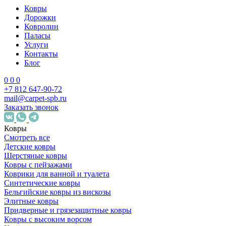
Ковры
Дорожки
Ковролин
Паласы
Услуги
Контакты
Блог
0
0
0
+7 812 647-90-72
mail@carpet-spb.ru
Заказать звонок
Ковры
Смотреть все
Детские ковры
Шерстяные ковры
Ковры с пейзажами
Коврики для ванной и туалета
Синтетические ковры
Бельгийские ковры из вискозы
Элитные ковры
Придверные и грязезащитные ковры
Ковры с высоким ворсом