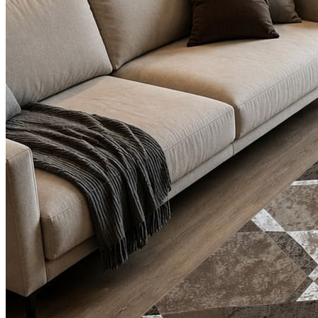
Круглые
ковры
Квадратные
ковры
Полуовальные
ковры
Восьмигранники
Дорожки
Синтетические
ковровые
дорожки
Дорожки
на
резиновой
основе
Ковровые
шерстяные
дорожки
Паласные
дорожки
Кремлевские
дорожки
Ковролин
Ковролин
в