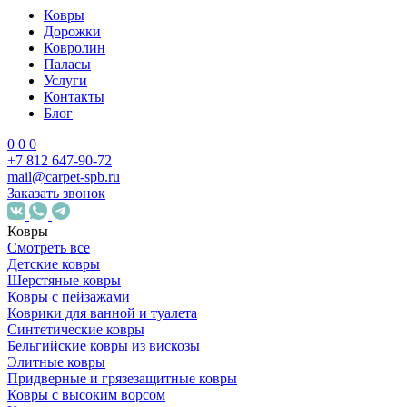
Ковры
Дорожки
Ковролин
Паласы
Услуги
Контакты
Блог
0
0
0
+7 812 647-90-72
mail@carpet-spb.ru
Заказать звонок
Ковры
Смотреть все
Детские ковры
Шерстяные ковры
Ковры с пейзажами
Коврики для ванной и туалета
Синтетические ковры
Бельгийские ковры из вискозы
Элитные ковры
Придверные и грязезащитные ковры
Ковры с высоким ворсом