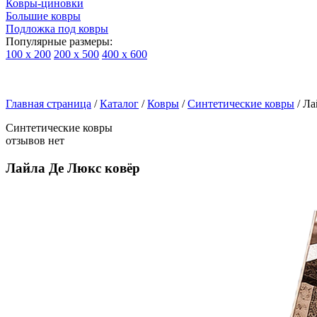
Ковры-циновки
Большие ковры
Подложка под ковры
Популярные размеры:
100 х 200
200 х 500
400 х 600
Ковры
По
Главная страница
типу
/
Каталог
/
Ковры
/
Синтетические ковры
/
Ла
изделий
Синтетические ковры
Детские
отзывов нет
ковры
Синтетические
Лайла Де Люкс ковёр
ковры
Ковры
с
высоким
ворсом
Шерстяные
ковры
Бельгийские
ковры
из
вискозы
Ковры-