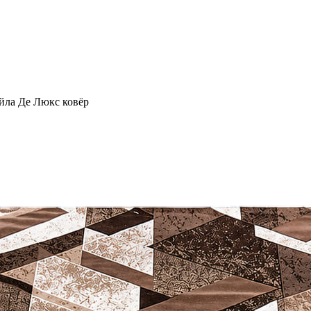
йла Де Люкс ковёр