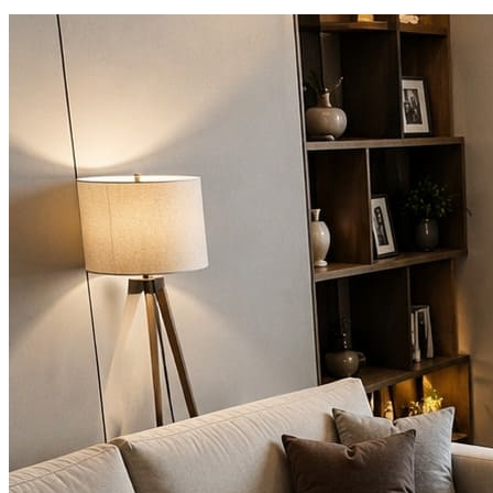
000
₽
от
15
000
₽
до
45
000
₽
от
45
000
₽
до
200
000
₽
По
форме
Прямоугольные
ковры
Овальные
ковры