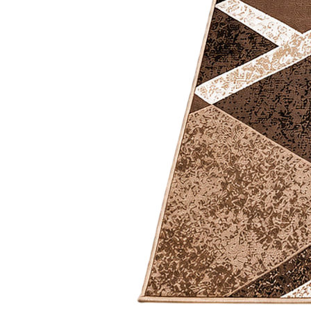
Коричневый
Кремовый
Оливковый
Разноцветный
Розовый
Серый
Синий
Фиолетовый
Черный
По
цене
от
100
₽
до
5
000
₽
от
5
000
₽
до
15