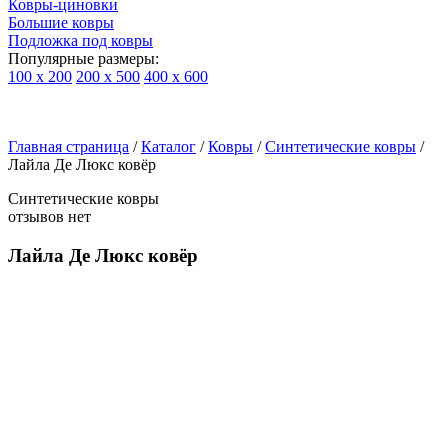
Ковры-циновки
Большие ковры
Подложка под ковры
Популярные размеры:
100 х 200
200 х 500
400 х 600
Ковры
По
Главная страница
типу
/
Каталог
/
Ковры
/
Синтетические ковры
/
Лайла Де Люкс ковёр
изделий
Детские
Синтетические ковры
ковры
отзывов нет
Синтетические
ковры
Лайла Де Люкс ковёр
Ковры
с
высоким
ворсом
Шерстяные
ковры
Бельгийские
ковры
из
вискозы
Ковры-