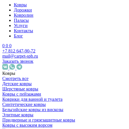
Ковры
Дорожки
Ковролин
Паласы
Услуги
Контакты
Блог
0
0
0
+7 812 647-90-72
mail@carpet-spb.ru
Заказать звонок
Ковры
Смотреть все
Детские ковры
Шерстяные ковры
Ковры с пейзажами
Коврики для ванной и туалета
Синтетические ковры
Бельгийские ковры из вискозы
Элитные ковры
Придверные и грязезащитные ковры
Ковры с высоким ворсом