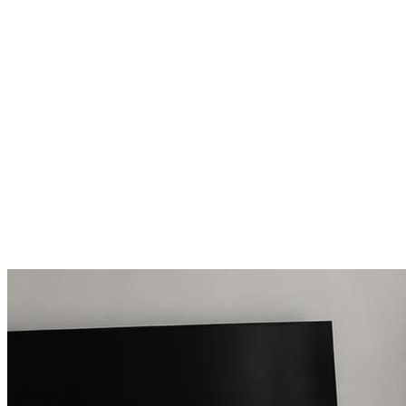
Круглые
ковры
Квадратные
ковры
Полуовальные
ковры
Восьмигранники
Дорожки
Синтетические
ковровые
дорожки
Дорожки
на
резиновой
основе
Ковровые
шерстяные
дорожки
Паласные
дорожки
Кремлевские
дорожки
Ковролин
Ковролин
в