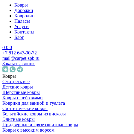
Ковры
Дорожки
Ковролин
Паласы
Услуги
Контакты
Блог
0
0
0
+7 812 647-90-72
mail@carpet-spb.ru
Заказать звонок
Ковры
Смотреть все
Детские ковры
Шерстяные ковры
Ковры с пейзажами
Коврики для ванной и туалета
Синтетические ковры
Бельгийские ковры из вискозы
Элитные ковры
Придверные и грязезащитные ковры
Ковры с высоким ворсом