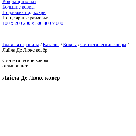
Ковры-циновки
Большие ковры
Подложка под ковры
Популярные размеры:
100 х 200
200 х 500
400 х 600
Ковры
По
Главная страница
типу
/
Каталог
/
Ковры
/
Синтетические ковры
/
Лайла Де Люкс ковёр
изделий
Детские
Синтетические ковры
ковры
отзывов нет
Синтетические
ковры
Лайла Де Люкс ковёр
Ковры
с
высоким
ворсом
Шерстяные
ковры
Бельгийские
ковры
из
вискозы
Ковры-