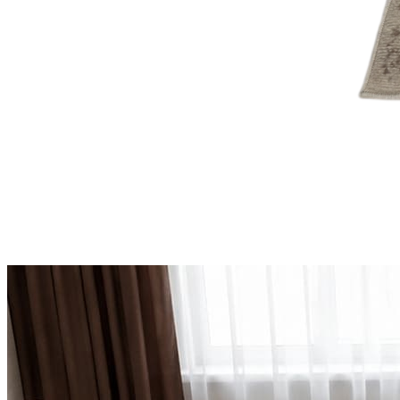
Круглые
ковры
Квадратные
ковры
Полуовальные
ковры
Восьмигранники
Дорожки
Синтетические
ковровые
дорожки
Дорожки
на
резиновой
основе
Ковровые
шерстяные
дорожки
Паласные
дорожки
Кремлевские
дорожки
Ковролин
Ковролин
в