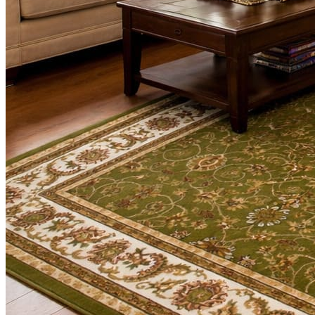
Круглые
ковры
Квадратные
ковры
Полуовальные
ковры
Восьмигранники
Дорожки
Синтетические
ковровые
дорожки
Дорожки
на
резиновой
основе
Ковровые
шерстяные
дорожки
Паласные
дорожки
Кремлевские
дорожки
Ковролин
Ковролин
в