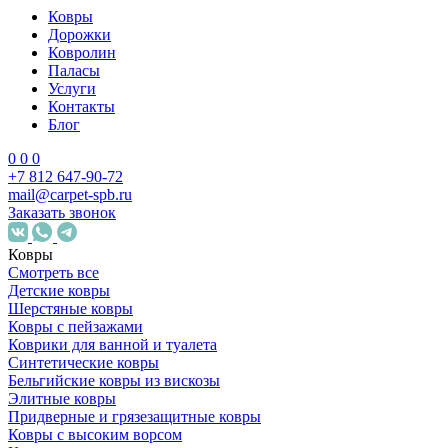
Ковры
Дорожки
Ковролин
Паласы
Услуги
Контакты
Блог
0
0
0
+7 812 647-90-72
mail@carpet-spb.ru
Заказать звонок
Ковры
Смотреть все
Детские ковры
Шерстяные ковры
Ковры с пейзажами
Коврики для ванной и туалета
Синтетические ковры
Бельгийские ковры из вискозы
Элитные ковры
Придверные и грязезащитные ковры
Ковры с высоким ворсом