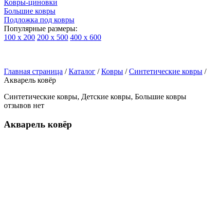
Ковры-циновки
Большие ковры
Подложка под ковры
Популярные размеры:
100 х 200
200 х 500
400 х 600
Ковры
По
Главная страница
типу
/
Каталог
/
Ковры
/
Синтетические ковры
/
Акварель ковёр
изделий
Детские
Синтетические ковры, Детские ковры, Большие ковры
ковры
отзывов нет
Синтетические
ковры
Акварель ковёр
Ковры
с
высоким
ворсом
Шерстяные
ковры
Бельгийские
ковры
из
вискозы
Ковры-