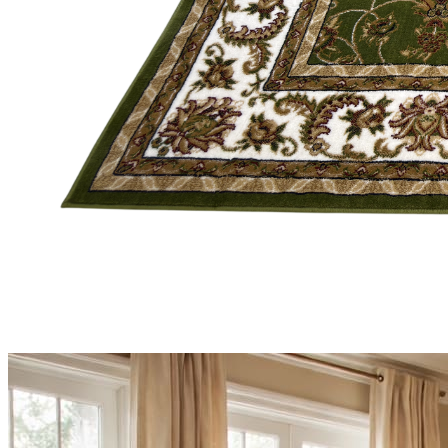
Коричневый
Кремовый
Оливковый
Разноцветный
Розовый
Серый
Синий
Фиолетовый
Черный
По
цене
от
100
₽
до
5
000
₽
от
5
000
₽
до
15