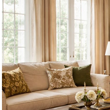
000
₽
от
15
000
₽
до
45
000
₽
от
45
000
₽
до
200
000
₽
По
форме
Прямоугольные
ковры
Овальные
ковры