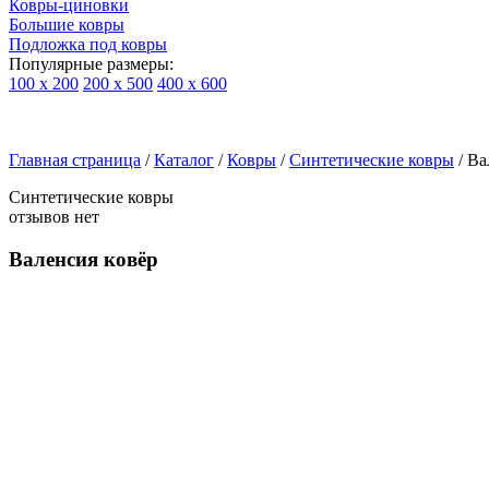
Ковры-циновки
Большие ковры
Подложка под ковры
Популярные размеры:
100 х 200
200 х 500
400 х 600
Ковры
По
Главная страница
типу
/
Каталог
/
Ковры
/
Синтетические ковры
/
Ва
изделий
Синтетические ковры
Детские
отзывов нет
ковры
Синтетические
Валенсия ковёр
ковры
Ковры
с
высоким
ворсом
Шерстяные
ковры
Бельгийские
ковры
из
вискозы
Ковры-