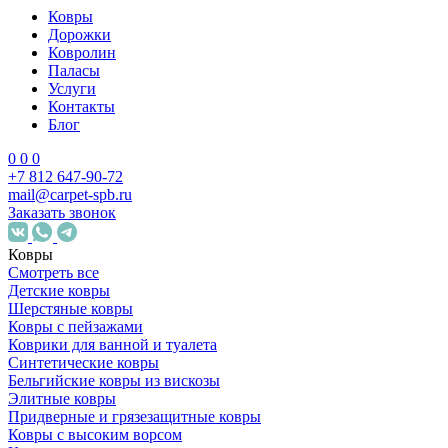
Ковры
Дорожки
Ковролин
Паласы
Услуги
Контакты
Блог
0
0
0
+7 812 647-90-72
mail@carpet-spb.ru
Заказать звонок
Ковры
Смотреть все
Детские ковры
Шерстяные ковры
Ковры с пейзажами
Коврики для ванной и туалета
Синтетические ковры
Бельгийские ковры из вискозы
Элитные ковры
Придверные и грязезащитные ковры
Ковры с высоким ворсом