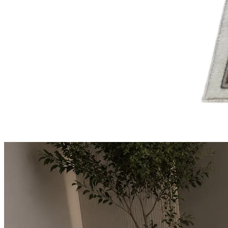
Круглые
ковры
Квадратные
ковры
Полуовальные
ковры
Восьмигранники
Дорожки
Синтетические
ковровые
дорожки
Дорожки
на
резиновой
основе
Ковровые
шерстяные
дорожки
Паласные
дорожки
Кремлевские
дорожки
Ковролин
Ковролин
в