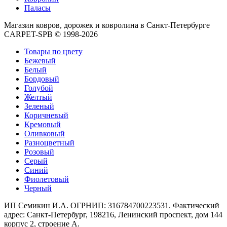
Круглые
Паласы
ковры
Квадратные
Магазин ковров, дорожек и ковролина в Санкт-Петербурге
ковры
CARPET-SPB © 1998-2026
Полуовальные
ковры
Товары по цвету
Восьмигранники
Бежевый
Дорожки
Белый
Синтетические
Бордовый
ковровые
Голубой
дорожки
Желтый
Дорожки
Зеленый
на
Коричневый
резиновой
Кремовый
основе
Оливковый
Ковровые
Разноцветный
шерстяные
Розовый
дорожки
Серый
Паласные
Синий
дорожки
Фиолетовый
Кремлевские
Черный
дорожки
Ковролин
ИП Семикин И.А. ОГРНИП: 316784700223531. Фактический
Ковролин
адрес: Санкт-Петербург, 198216, Ленинский проспект, дом 144
в
корпус 2, строение А.