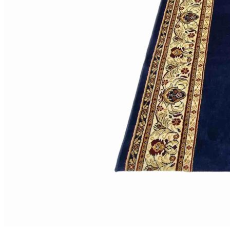
Коричневый
Кремовый
Оливковый
Разноцветный
Розовый
Серый
Синий
Фиолетовый
Черный
По
цене
от
100
₽
до
5
000
₽
от
5
000
₽
до
15