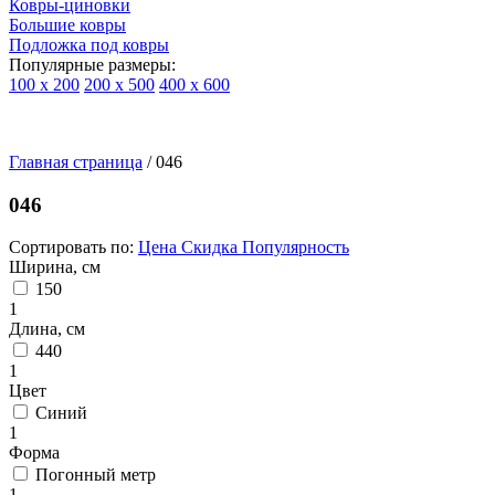
Ковры-циновки
Большие ковры
Подложка под ковры
Популярные размеры:
100 х 200
200 х 500
400 х 600
Ковры
По
Главная страница
типу
/
046
изделий
Детские
046
ковры
Синтетические
Сортировать по:
Цена
Скидка
Популярность
ковры
Ширина, см
Ковры
150
с
1
высоким
Длина, см
ворсом
440
Шерстяные
1
ковры
Цвет
Бельгийские
Синий
ковры
1
из
Форма
вискозы
Погонный метр
Ковры-
1