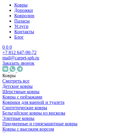
Ковры
Дорожки
Ковролин
Паласы
Услуги
Контакты
Блог
0
0
0
+7 812 647-90-72
mail@carpet-spb.ru
Заказать звонок
Ковры
Смотреть все
Детские ковры
Шерстяные ковры
Ковры с пейзажами
Коврики для ванной и туалета
Синтетические ковры
Бельгийские ковры из вискозы
Элитные ковры
Придверные и грязезащитные ковры
Ковры с высоким ворсом