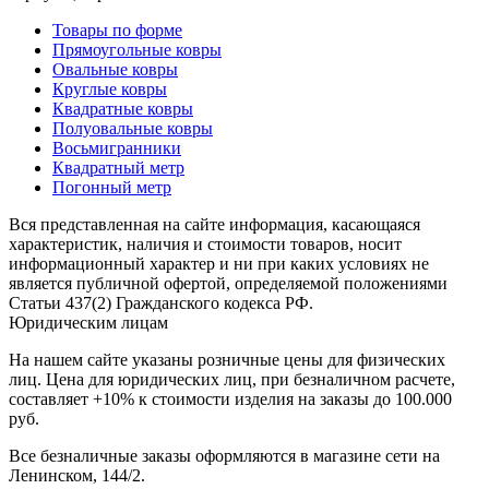
наличии
Паласы
Товары по форме
Как
Прямоугольные ковры
выбрать
Овальные ковры
ковер
Круглые ковры
Доставка
Квадратные ковры
и
Полуовальные ковры
оплата
Восьмигранники
Наши
Квадратный метр
работы
Погонный метр
Контакты
Вся представленная на сайте информация, касающаяся
+7
характеристик, наличия и стоимости товаров, носит
812
информационный характер и ни при каких условиях не
647-
является публичной офертой, определяемой положениями
90-
Статьи 437(2) Гражданского кодекса РФ.
72
Юридическим лицам
mail@carpet-
На нашем сайте указаны розничные цены для физических
spb.ru
лиц. Цена для юридических лиц, при безналичном расчете,
Заказать
составляет +10% к стоимости изделия на заказы до 100.000
звонок
руб.
Все безналичные заказы оформляются в магазине сети на
Ленинском, 144/2.