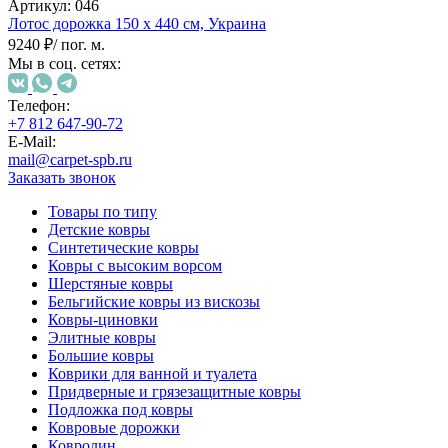
000
Артикул:
046
₽
Лотос дорожка
150 х 440 см,
Украина
от
9240 ₽
/ пог. м.
15
Мы в соц. сетях:
000
₽
Телефон:
до
+7 812 647-90-72
45
E-Mail:
000
mail@carpet-spb.ru
₽
Заказать звонок
от
Товары по типу
45
Детские ковры
000
Синтетические ковры
₽
Ковры с высоким ворсом
до
Шерстяные ковры
200
Бельгийские ковры из вискозы
000
Ковры-циновки
₽
Элитные ковры
По
Большие ковры
форме
Коврики для ванной и туалета
Прямоугольные
Придверные и грязезащитные ковры
ковры
Подложка под ковры
Овальные
Ковровые дорожки
ковры
Ковролин