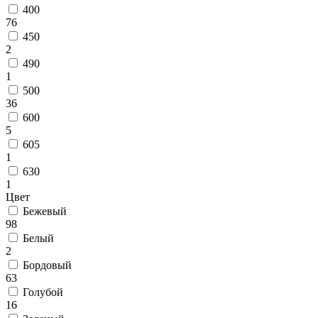
наличии
400
Паласы
76
Как
450
выбрать
2
ковер
490
Доставка
1
и
500
оплата
36
Наши
600
работы
5
Контакты
605
1
+7
812
630
647-
1
90-
Цвет
72
Бежевый
mail@carpet-
98
spb.ru
Белый
Заказать
2
звонок
Бордовый
63
Голубой
16