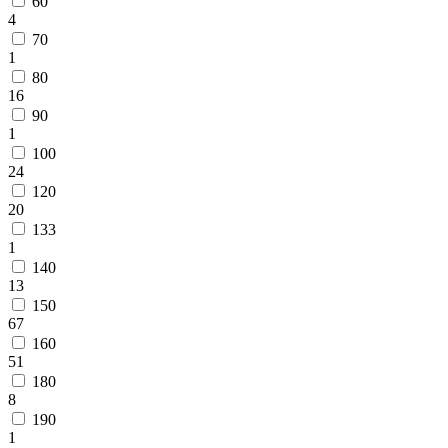
60
циновки
4
Элитные
70
ковры
1
Большие
ковры
80
Коврики
16
для
90
ванной
1
и
100
туалета
24
Придверные
120
и
20
грязезащитные
133
ковры
1
Подложка
140
под
13
ковры
150
По
67
цвету
160
Бежевый
51
Белый
180
Бордовый
8
Голубой
Желтый
190
Зеленый
1