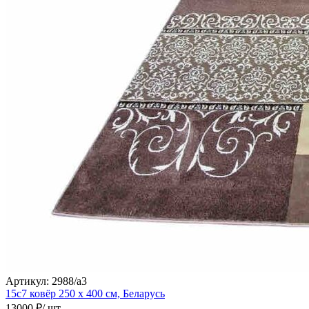
Артикул:
2988/a3
15с7 ковёр
250 х 400 см,
Беларусь
13000 ₽
/ шт.