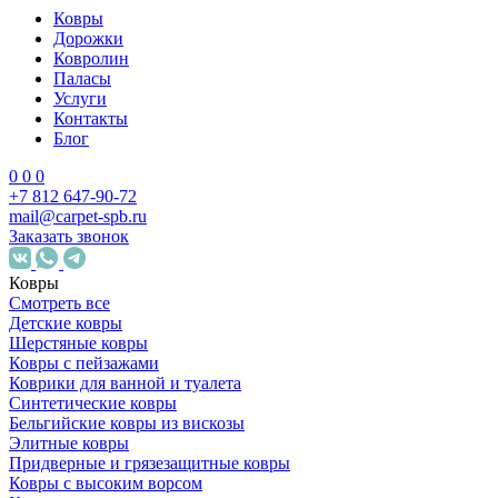
Ковры
Дорожки
Ковролин
Паласы
Услуги
Контакты
Блог
0
0
0
+7 812 647-90-72
mail@carpet-spb.ru
Заказать звонок
Ковры
Смотреть все
Детские ковры
Шерстяные ковры
Ковры с пейзажами
Коврики для ванной и туалета
Синтетические ковры
Бельгийские ковры из вискозы
Элитные ковры
Придверные и грязезащитные ковры
Ковры с высоким ворсом