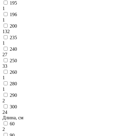
Коричневый
195
Кремовый
1
Оливковый
196
Разноцветный
1
Розовый
200
Серый
132
Синий
235
Фиолетовый
1
Черный
240
По
27
цене
250
от
33
100
260
₽
1
до
280
5
1
000
290
₽
2
от
300
5
24
000
Длина, см
₽
60
до
2
15
90