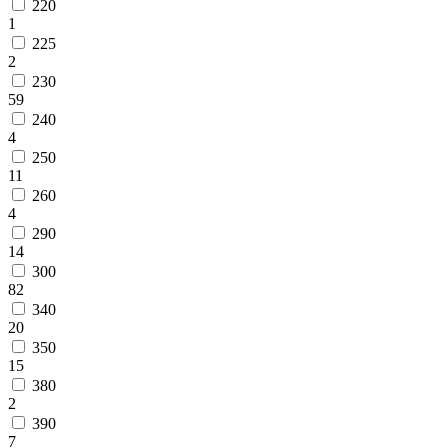
220
Круглые
1
ковры
Квадратные
225
ковры
2
Полуовальные
230
ковры
59
Восьмигранники
240
Дорожки
4
Синтетические
250
ковровые
11
дорожки
260
Дорожки
4
на
290
резиновой
14
основе
300
Ковровые
82
шерстяные
340
дорожки
20
Паласные
350
дорожки
15
Кремлевские
дорожки
380
Ковролин
2
Ковролин
390
в
7