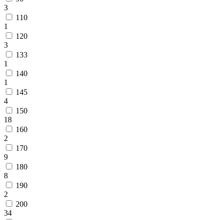
000
3
₽
110
от
1
15
120
000
3
₽
133
до
1
45
140
000
1
₽
145
от
4
45
150
000
18
₽
160
до
2
200
170
000
9
₽
180
По
8
форме
190
Прямоугольные
2
ковры
200
Овальные
34
ковры