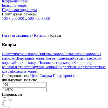
Ковры-циновки
Большие ковры
Подложка под ковры
Популярные размеры:
100 х 200
200 х 500
400 х 600
Ковры
По
Главная страница
типу
/
Каталог
/
Ковры
изделий
Детские
Ковры
ковры
Синтетические
Синтетические ковры
Элитные ковры
Бельгийские ковры из
ковры
вискозы
Шерстяные ковры
Ковры-циновки
Ковры с высоким
Ковры
ворсом
Детские ковры
Подложка под ковры
Коврики для
с
ванной и туалета
Круглые ковры
Придверные и грязезащитные
высоким
ковры
Большие ковры
ворсом
Сортировать по:
Цена
Скидка
Популярность
Шерстяные
Фильтровать по цене
ковры
Бельгийские
ковры
Ширина, см
из
40
вискозы
2
Ковры-