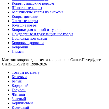
Круглые
Ковры с высоким ворсом
ковры
Шерстяные ковры
Квадратные
Бельгийские ковры из вискозы
ковры
Ковры-циновки
Полуовальные
Элитные ковры
ковры
Большие ковры
Восьмигранники
Коврики для ванной и туалета
Дорожки
Придверные и грязезащитные ковры
Синтетические
Подложка под ковры
ковровые
Ковровые дорожки
дорожки
Ковролин
Дорожки
Паласы
на
резиновой
Магазин ковров, дорожек и ковролина в Санкт-Петербурге
основе
CARPET-SPB © 1998-2026
Ковровые
шерстяные
Товары по цвету
дорожки
Бежевый
Паласные
Белый
дорожки
Бордовый
Кремлевские
Голубой
дорожки
Желтый
Ковролин
Зеленый
Ковролин
Коричневый
в
Кремовый