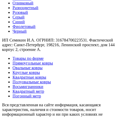
наличии
Оливковый
Паласы
Разноцветный
Как
Розовый
выбрать
Серый
ковер
Синий
Доставка
Фиолетовый
и
Черный
оплата
Наши
ИП Семикин И.А. ОГРНИП: 316784700223531. Фактический
работы
адрес: Санкт-Петербург, 198216, Ленинский проспект, дом 144
Контакты
корпус 2, строение А.
+7
Товары по форме
812
Прямоугольные ковры
647-
Овальные ковры
90-
Круглые ковры
72
Квадратные ковры
mail@carpet-
Полуовальные ковры
spb.ru
Восьмигранники
Заказать
Квадратный метр
звонок
Погонный метр
Вся представленная на сайте информация, касающаяся
характеристик, наличия и стоимости товаров, носит
информационный характер и ни при каких условиях не