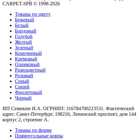
Круглые
CARPET-SPB © 1998-2026
ковры
Квадратные
Товары по цвету
ковры
Бежевый
Полуовальные
Белый
ковры
Бордовый
Восьмигранники
Голубой
Дорожки
Желтый
Синтетические
Зеленый
ковровые
Коричневый
дорожки
Кремовый
Дорожки
Оливковый
на
Разноцветный
резиновой
Розовый
основе
Серый
Ковровые
Синий
шерстяные
Фиолетовый
дорожки
Черный
Паласные
дорожки
ИП Семикин И.А. ОГРНИП: 316784700223531. Фактический
Кремлевские
адрес: Санкт-Петербург, 198216, Ленинский проспект, дом 144
дорожки
корпус 2, строение А.
Ковролин
Товары по форме
Ковролин
Прямоугольные ковры
в