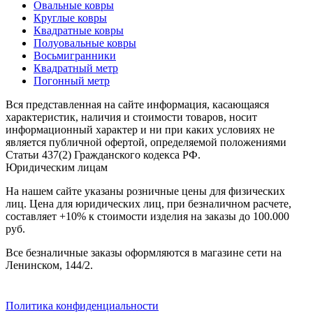
Овальные ковры
наличии
Круглые ковры
Паласы
Квадратные ковры
Как
Полуовальные ковры
выбрать
Восьмигранники
ковер
Квадратный метр
Доставка
Погонный метр
и
оплата
Вся представленная на сайте информация, касающаяся
Наши
характеристик, наличия и стоимости товаров, носит
работы
информационный характер и ни при каких условиях не
Контакты
является публичной офертой, определяемой положениями
Статьи 437(2) Гражданского кодекса РФ.
+7
Юридическим лицам
812
647-
На нашем сайте указаны розничные цены для физических
90-
лиц. Цена для юридических лиц, при безналичном расчете,
72
составляет +10% к стоимости изделия на заказы до 100.000
mail@carpet-
руб.
spb.ru
Заказать
Все безналичные заказы оформляются в магазине сети на
звонок
Ленинском, 144/2.
Политика конфиденциальности