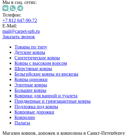
000
Мы в соц. сетях:
₽
от
Телефон:
15
+7 812 647-90-72
000
E-Mail:
₽
mail@carpet-spb.ru
до
Заказать звонок
45
000
Товары по типу
Детские ковры
₽
Синтетические ковры
от
Ковры с высоким ворсом
45
Шерстяные ковры
000
Бельгийские ковры из вискозы
₽
Ковры-циновки
до
Элитные ковры
200
Большие ковры
000
Коврики для ванной и туалета
₽
Придверные и грязезащитные ковры
По
Подложка под ковры
форме
Ковровые дорожки
Прямоугольные
Ковролин
ковры
Паласы
Овальные
ковры
Магазин ковров, дорожек и ковролина в Санкт-Петербурге