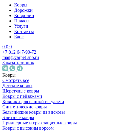
Ковры
Дорожки
Ковролин
Паласы
Услуги
Контакты
Блог
0
0
0
+7 812 647-90-72
mail@carpet-spb.ru
Заказать звонок
Ковры
Смотреть все
Детские ковры
Шерстяные ковры
Ковры с пейзажами
Коврики для ванной и туалета
Синтетические ковры
Бельгийские ковры из вискозы
Элитные ковры
Придверные и грязезащитные ковры
Ковры с высоким ворсом