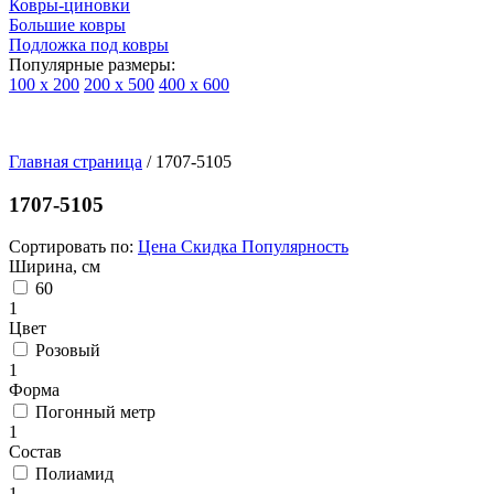
Ковры-циновки
Большие ковры
Подложка под ковры
Популярные размеры:
100 х 200
200 х 500
400 х 600
Ковры
По
Главная страница
типу
/
1707-5105
изделий
Детские
1707-5105
ковры
Синтетические
Сортировать по:
Цена
Скидка
Популярность
ковры
Ширина, см
Ковры
60
с
1
высоким
Цвет
ворсом
Розовый
Шерстяные
1
ковры
Форма
Бельгийские
Погонный метр
ковры
1
из
Состав
вискозы
Полиамид
Ковры-
1