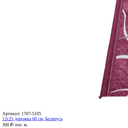
Коричневый
Кремовый
Оливковый
Разноцветный
Розовый
Серый
Синий
Фиолетовый
Черный
По
цене
от
100
₽
до
5
000
₽
от
5
000
₽
Артикул:
1707-5105
до
12с25 дорожка
60 см,
Беларусь
15
300 ₽
/ пог. м.