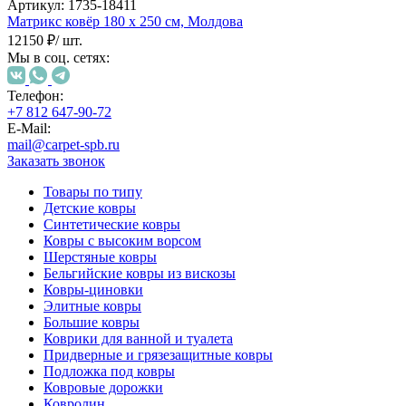
000
Артикул:
1735-18411
₽
Матрикс ковёр
180 х 250 см,
Молдова
от
12150 ₽
/ шт.
15
Мы в соц. сетях:
000
₽
Телефон:
до
+7 812 647-90-72
45
E-Mail:
000
mail@carpet-spb.ru
₽
Заказать звонок
от
Товары по типу
45
Детские ковры
000
Синтетические ковры
₽
Ковры с высоким ворсом
до
Шерстяные ковры
200
Бельгийские ковры из вискозы
000
Ковры-циновки
₽
Элитные ковры
По
Большие ковры
форме
Коврики для ванной и туалета
Прямоугольные
Придверные и грязезащитные ковры
ковры
Подложка под ковры
Овальные
Ковровые дорожки
ковры
Ковролин