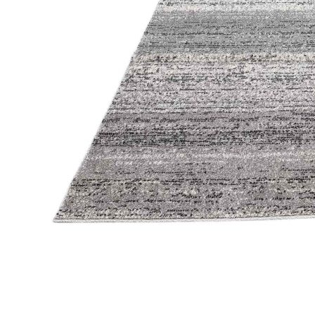
Коричневый
Кремовый
Оливковый
Разноцветный
Розовый
Серый
Синий
Фиолетовый
Черный
По
цене
от
100
₽
до
5
000
₽
от
5
000
₽
до
15