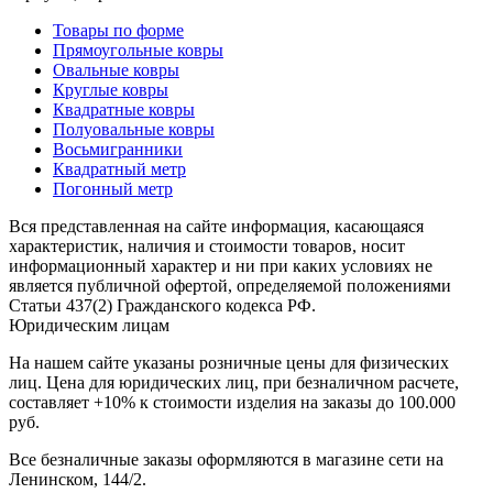
наличии
Паласы
Товары по форме
Как
Прямоугольные ковры
выбрать
Овальные ковры
ковер
Круглые ковры
Доставка
Квадратные ковры
и
Полуовальные ковры
оплата
Восьмигранники
Наши
Квадратный метр
работы
Погонный метр
Контакты
Вся представленная на сайте информация, касающаяся
+7
характеристик, наличия и стоимости товаров, носит
812
информационный характер и ни при каких условиях не
647-
является публичной офертой, определяемой положениями
90-
Статьи 437(2) Гражданского кодекса РФ.
72
Юридическим лицам
mail@carpet-
На нашем сайте указаны розничные цены для физических
spb.ru
лиц. Цена для юридических лиц, при безналичном расчете,
Заказать
составляет +10% к стоимости изделия на заказы до 100.000
звонок
руб.
Все безналичные заказы оформляются в магазине сети на
Ленинском, 144/2.