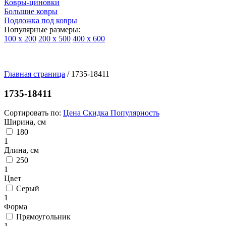
Ковры-циновки
Большие ковры
Подложка под ковры
Популярные размеры:
100 х 200
200 х 500
400 х 600
Ковры
По
Главная страница
типу
/
1735-18411
изделий
Детские
1735-18411
ковры
Синтетические
Сортировать по:
Цена
Скидка
Популярность
ковры
Ширина, см
Ковры
180
с
1
высоким
Длина, см
ворсом
250
Шерстяные
1
ковры
Цвет
Бельгийские
Серый
ковры
1
из
Форма
вискозы
Прямоугольник
Ковры-
1