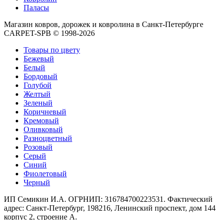
Круглые
Паласы
ковры
Квадратные
Магазин ковров, дорожек и ковролина в Санкт-Петербурге
ковры
CARPET-SPB © 1998-2026
Полуовальные
ковры
Товары по цвету
Восьмигранники
Бежевый
Дорожки
Белый
Синтетические
Бордовый
ковровые
Голубой
дорожки
Желтый
Дорожки
Зеленый
на
Коричневый
резиновой
Кремовый
основе
Оливковый
Ковровые
Разноцветный
шерстяные
Розовый
дорожки
Серый
Паласные
Синий
дорожки
Фиолетовый
Кремлевские
Черный
дорожки
Ковролин
ИП Семикин И.А. ОГРНИП: 316784700223531. Фактический
Ковролин
адрес: Санкт-Петербург, 198216, Ленинский проспект, дом 144
в
корпус 2, строение А.