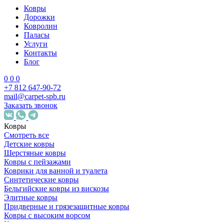
Ковры
Дорожки
Ковролин
Паласы
Услуги
Контакты
Блог
0
0
0
+7 812 647-90-72
mail@carpet-spb.ru
Заказать звонок
Ковры
Смотреть все
Детские ковры
Шерстяные ковры
Ковры с пейзажами
Коврики для ванной и туалета
Синтетические ковры
Бельгийские ковры из вискозы
Элитные ковры
Придверные и грязезащитные ковры
Ковры с высоким ворсом