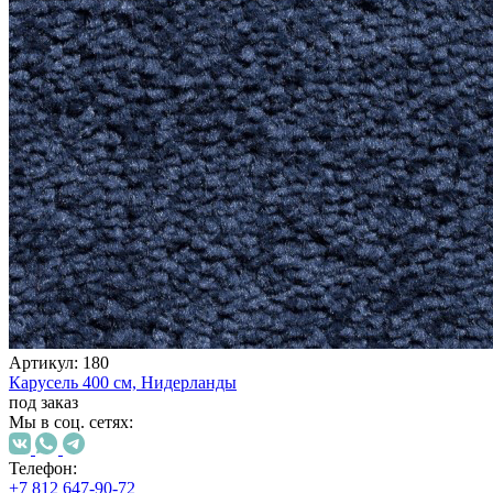
Коричневый
Кремовый
Оливковый
Разноцветный
Розовый
Серый
Синий
Фиолетовый
Черный
По
цене
от
100
₽
до
5
000
₽
Артикул:
180
от
Карусель
400 см,
Нидерланды
5
под заказ
000
Мы в соц. сетях:
₽
до
Телефон:
15
+7 812 647-90-72