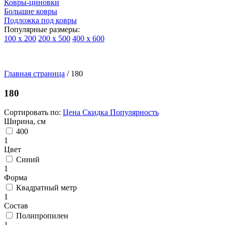
Ковры-циновки
Большие ковры
Подложка под ковры
Популярные размеры:
100 х 200
200 х 500
400 х 600
Ковры
По
Главная страница
типу
/
180
изделий
Детские
180
ковры
Синтетические
Сортировать по:
Цена
Скидка
Популярность
ковры
Ширина, см
Ковры
400
с
1
высоким
Цвет
ворсом
Синий
Шерстяные
1
ковры
Форма
Бельгийские
Квадратный метр
ковры
1
из
Состав
вискозы
Полипропилен
Ковры-
1