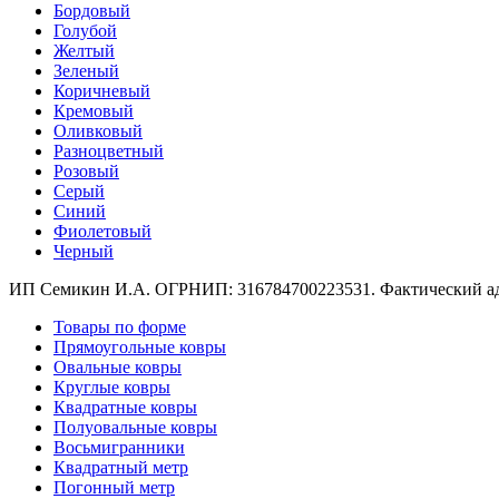
Круглые
Бордовый
ковры
Голубой
Квадратные
Желтый
ковры
Зеленый
Полуовальные
Коричневый
ковры
Кремовый
Восьмигранники
Оливковый
Дорожки
Разноцветный
Синтетические
Розовый
ковровые
Серый
дорожки
Синий
Дорожки
Фиолетовый
на
Черный
резиновой
основе
ИП Семикин И.А. ОГРНИП: 316784700223531. Фактический адрес
Ковровые
Товары по форме
шерстяные
Прямоугольные ковры
дорожки
Овальные ковры
Паласные
Круглые ковры
дорожки
Квадратные ковры
Кремлевские
Полуовальные ковры
дорожки
Восьмигранники
Ковролин
Квадратный метр
Ковролин
Погонный метр
в