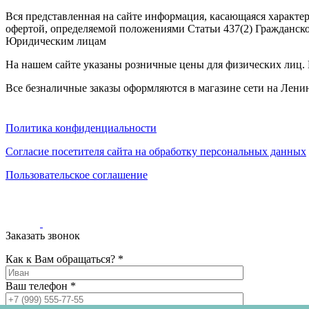
наличии
Вся представленная на сайте информация, касающаяся характе
Паласы
офертой, определяемой положениями Статьи 437(2) Гражданско
Как
Юридическим лицам
выбрать
ковер
На нашем сайте указаны розничные цены для физических лиц. Ц
Доставка
и
Все безналичные заказы оформляются в магазине сети на Ленин
оплата
Наши
работы
Политика конфиденциальности
Контакты
Согласие посетителя сайта на обработку персональных данных
+7
812
Пользовательское соглашение
647-
90-
72
mail@carpet-
spb.ru
Заказать звонок
Заказать
звонок
Как к Вам обращаться? *
Ваш телефон *