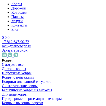
Ковры
Дорожки
Ковролин
Паласы
Услуги
Контакты
Блог
0
0
0
+7 812 647-90-72
mail@carpet-spb.ru
Заказать звонок
Ковры
Смотреть все
Детские ковры
Шерстяные ковры
Ковры с пейзажами
Коврики для ванной и туалета
Синтетические ковры
Бельгийские ковры из вискозы
Элитные ковры
Придверные и грязезащитные ковры
Ковры с высоким ворсом