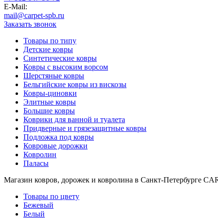
000
E-Mail:
₽
mail@carpet-spb.ru
от
Заказать звонок
15
000
Товары по типу
₽
Детские ковры
до
Синтетические ковры
45
Ковры с высоким ворсом
000
Шерстяные ковры
Бельгийские ковры из вискозы
₽
Ковры-циновки
от
Элитные ковры
45
Большие ковры
000
Коврики для ванной и туалета
₽
Придверные и грязезащитные ковры
до
Подложка под ковры
200
Ковровые дорожки
000
Ковролин
₽
Паласы
По
форме
Магазин ковров, дорожек и ковролина в Санкт-Петербурге C
Прямоугольные
ковры
Товары по цвету
Овальные
Бежевый
ковры
Белый