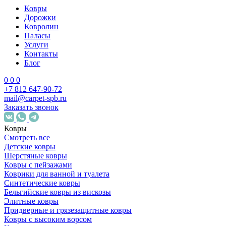
Ковры
Дорожки
Ковролин
Паласы
Услуги
Контакты
Блог
0
0
0
+7 812 647-90-72
mail@carpet-spb.ru
Заказать звонок
Ковры
Смотреть все
Детские ковры
Шерстяные ковры
Ковры с пейзажами
Коврики для ванной и туалета
Синтетические ковры
Бельгийские ковры из вискозы
Элитные ковры
Придверные и грязезащитные ковры
Ковры с высоким ворсом