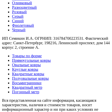
наличии
Оливковый
Паласы
Разноцветный
Как
Розовый
выбрать
Серый
ковер
Синий
Доставка
Фиолетовый
и
Черный
оплата
Наши
ИП Семикин И.А. ОГРНИП: 316784700223531. Фактический
работы
адрес: Санкт-Петербург, 198216, Ленинский проспект, дом 144
Контакты
корпус 2, строение А.
+7
Товары по форме
812
Прямоугольные ковры
647-
Овальные ковры
90-
Круглые ковры
72
Квадратные ковры
mail@carpet-
Полуовальные ковры
spb.ru
Восьмигранники
Заказать
Квадратный метр
звонок
Погонный метр
Вся представленная на сайте информация, касающаяся
характеристик, наличия и стоимости товаров, носит
информационный характер и ни при каких условиях не