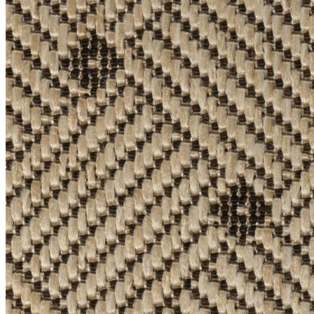
Коричневый
Кремовый
Оливковый
Разноцветный
Розовый
Серый
Синий
Фиолетовый
Черный
По
цене
от
100
₽
до
5
000
₽
от
5
000
₽
до
15