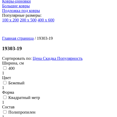
Ковры-циновки
Большие ковры
Подложка под ковры
Популярные размеры:
100 х 200
200 х 500
400 х 600
Ковры
По
Главная страница
типу
/
19303-19
изделий
Детские
19303-19
ковры
Синтетические
Сортировать по:
Цена
Скидка
Популярность
ковры
Ширина, см
Ковры
400
с
1
высоким
Цвет
ворсом
Бежевый
Шерстяные
1
ковры
Форма
Бельгийские
Квадратный метр
ковры
1
из
Состав
вискозы
Полипропилен
Ковры-
1