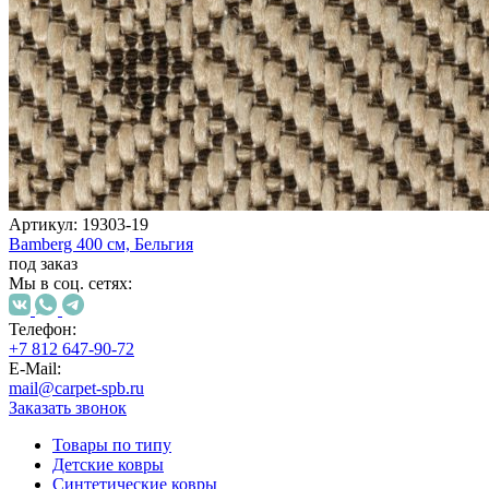
000
₽
от
15
000
₽
до
45
000
₽
от
Артикул:
19303-19
45
Bamberg
400 см,
Бельгия
000
под заказ
₽
Мы в соц. сетях:
до
200
Телефон:
000
+7 812 647-90-72
₽
E-Mail:
По
mail@carpet-spb.ru
форме
Заказать звонок
Прямоугольные
ковры
Товары по типу
Овальные
Детские ковры
ковры
Синтетические ковры