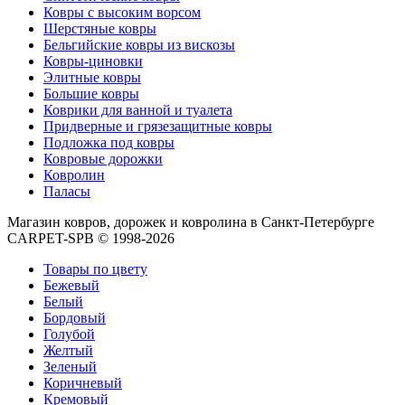
Круглые
Ковры с высоким ворсом
ковры
Шерстяные ковры
Квадратные
Бельгийские ковры из вискозы
ковры
Ковры-циновки
Полуовальные
Элитные ковры
ковры
Большие ковры
Восьмигранники
Коврики для ванной и туалета
Дорожки
Придверные и грязезащитные ковры
Синтетические
Подложка под ковры
ковровые
Ковровые дорожки
дорожки
Ковролин
Дорожки
Паласы
на
резиновой
Магазин ковров, дорожек и ковролина в Санкт-Петербурге
основе
CARPET-SPB © 1998-2026
Ковровые
шерстяные
Товары по цвету
дорожки
Бежевый
Паласные
Белый
дорожки
Бордовый
Кремлевские
Голубой
дорожки
Желтый
Ковролин
Зеленый
Ковролин
Коричневый
в
Кремовый