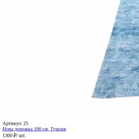
Коричневый
Кремовый
Оливковый
Разноцветный
Розовый
Серый
Синий
Фиолетовый
Черный
По
цене
от
100
₽
до
5
000
₽
от
5
000
₽
Артикул:
25
до
Нова дорожка
100 см,
Турция
15
1300 ₽
/ шт.