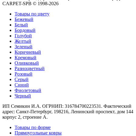
Круглые
CARPET-SPB © 1998-2026
ковры
Квадратные
Товары по цвету
ковры
Бежевый
Полуовальные
Белый
ковры
Бордовый
Восьмигранники
Голубой
Дорожки
Желтый
Синтетические
Зеленый
ковровые
Коричневый
дорожки
Кремовый
Дорожки
Оливковый
на
Разноцветный
резиновой
Розовый
основе
Серый
Ковровые
Синий
шерстяные
Фиолетовый
дорожки
Черный
Паласные
дорожки
ИП Семикин И.А. ОГРНИП: 316784700223531. Фактический
Кремлевские
адрес: Санкт-Петербург, 198216, Ленинский проспект, дом 144
дорожки
корпус 2, строение А.
Ковролин
Товары по форме
Ковролин
Прямоугольные ковры
в