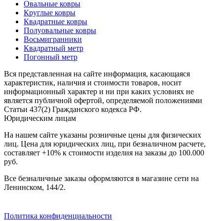
Овальные ковры
наличии
Круглые ковры
Паласы
Квадратные ковры
Как
Полуовальные ковры
выбрать
Восьмигранники
ковер
Квадратный метр
Доставка
Погонный метр
и
оплата
Вся представленная на сайте информация, касающаяся
Наши
характеристик, наличия и стоимости товаров, носит
работы
информационный характер и ни при каких условиях не
Контакты
является публичной офертой, определяемой положениями
Статьи 437(2) Гражданского кодекса РФ.
+7
Юридическим лицам
812
647-
На нашем сайте указаны розничные цены для физических
90-
лиц. Цена для юридических лиц, при безналичном расчете,
72
составляет +10% к стоимости изделия на заказы до 100.000
mail@carpet-
руб.
spb.ru
Заказать
Все безналичные заказы оформляются в магазине сети на
звонок
Ленинском, 144/2.
Политика конфиденциальности