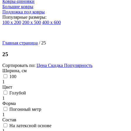
Ковры-циновки
Большие ковры
Подложка под ковры
Популярные размеры:
100 х 200
200 х 500
400 х 600
Ковры
По
Главная страница
типу
/
25
изделий
Детские
25
ковры
Синтетические
Сортировать по:
Цена
Скидка
Популярность
ковры
Ширина, см
Ковры
100
с
1
высоким
Цвет
ворсом
Голубой
Шерстяные
1
ковры
Форма
Бельгийские
Погонный метр
ковры
1
из
Состав
вискозы
На латексной основе
Ковры-
1