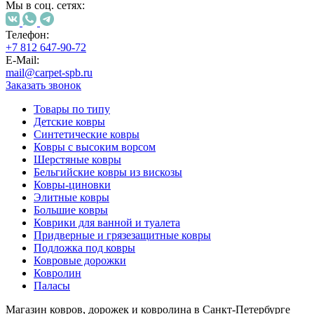
000
Мы в соц. сетях:
₽
от
Телефон:
15
+7 812 647-90-72
000
E-Mail:
₽
mail@carpet-spb.ru
до
Заказать звонок
45
000
Товары по типу
Детские ковры
₽
Синтетические ковры
от
Ковры с высоким ворсом
45
Шерстяные ковры
000
Бельгийские ковры из вискозы
₽
Ковры-циновки
до
Элитные ковры
200
Большие ковры
000
Коврики для ванной и туалета
₽
Придверные и грязезащитные ковры
По
Подложка под ковры
форме
Ковровые дорожки
Прямоугольные
Ковролин
ковры
Паласы
Овальные
ковры
Магазин ковров, дорожек и ковролина в Санкт-Петербурге