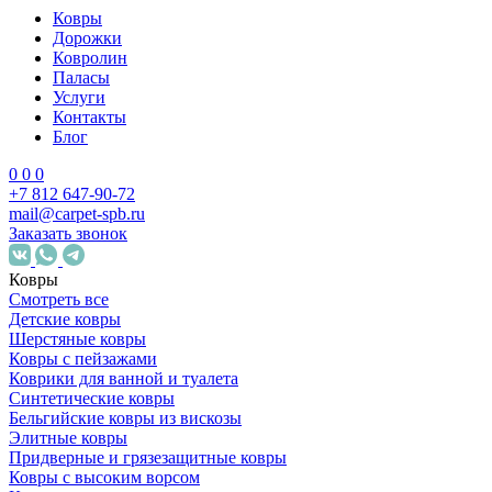
Ковры
Дорожки
Ковролин
Паласы
Услуги
Контакты
Блог
0
0
0
+7 812 647-90-72
mail@carpet-spb.ru
Заказать звонок
Ковры
Смотреть все
Детские ковры
Шерстяные ковры
Ковры с пейзажами
Коврики для ванной и туалета
Синтетические ковры
Бельгийские ковры из вискозы
Элитные ковры
Придверные и грязезащитные ковры
Ковры с высоким ворсом