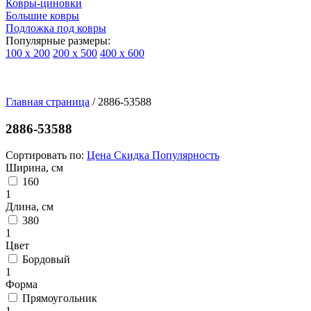
Ковры-циновки
Большие ковры
Подложка под ковры
Популярные размеры:
100 х 200
200 х 500
400 х 600
Ковры
По
Главная страница
типу
/
2886-53588
изделий
Детские
2886-53588
ковры
Синтетические
Сортировать по:
Цена
Скидка
Популярность
ковры
Ширина, см
Ковры
160
с
1
высоким
Длина, см
ворсом
380
Шерстяные
1
ковры
Цвет
Бельгийские
Бордовый
ковры
1
из
Форма
вискозы
Прямоугольник
Ковры-
1