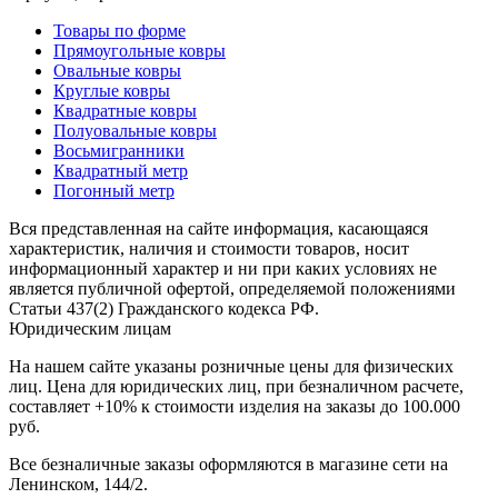
наличии
Паласы
Товары по форме
Как
Прямоугольные ковры
выбрать
Овальные ковры
ковер
Круглые ковры
Доставка
Квадратные ковры
и
Полуовальные ковры
оплата
Восьмигранники
Наши
Квадратный метр
работы
Погонный метр
Контакты
Вся представленная на сайте информация, касающаяся
+7
характеристик, наличия и стоимости товаров, носит
812
информационный характер и ни при каких условиях не
647-
является публичной офертой, определяемой положениями
90-
Статьи 437(2) Гражданского кодекса РФ.
72
Юридическим лицам
mail@carpet-
На нашем сайте указаны розничные цены для физических
spb.ru
лиц. Цена для юридических лиц, при безналичном расчете,
Заказать
составляет +10% к стоимости изделия на заказы до 100.000
звонок
руб.
Все безналичные заказы оформляются в магазине сети на
Ленинском, 144/2.