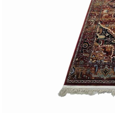
Коричневый
Кремовый
Оливковый
Разноцветный
Розовый
Серый
Синий
Фиолетовый
Черный
По
цене
от
100
₽
до
5
000
₽
от
5
000
₽
до
15