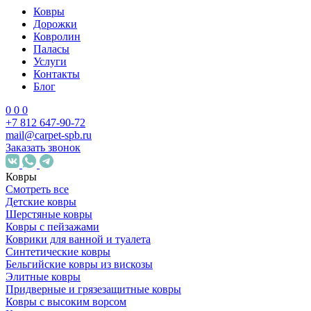
Ковры
Дорожки
Ковролин
Паласы
Услуги
Контакты
Блог
0
0
0
+7 812 647-90-72
mail@carpet-spb.ru
Заказать звонок
Ковры
Смотреть все
Детские ковры
Шерстяные ковры
Ковры с пейзажами
Коврики для ванной и туалета
Синтетические ковры
Бельгийские ковры из вискозы
Элитные ковры
Придверные и грязезащитные ковры
Ковры с высоким ворсом