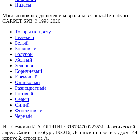
Круглые
Паласы
ковры
Квадратные
Магазин ковров, дорожек и ковролина в Санкт-Петербурге
ковры
CARPET-SPB © 1998-2026
Полуовальные
ковры
Товары по цвету
Восьмигранники
Бежевый
Дорожки
Белый
Синтетические
Бордовый
ковровые
Голубой
дорожки
Желтый
Дорожки
Зеленый
на
Коричневый
резиновой
Кремовый
основе
Оливковый
Ковровые
Разноцветный
шерстяные
Розовый
дорожки
Серый
Паласные
Синий
дорожки
Фиолетовый
Кремлевские
Черный
дорожки
Ковролин
ИП Семикин И.А. ОГРНИП: 316784700223531. Фактический
Ковролин
адрес: Санкт-Петербург, 198216, Ленинский проспект, дом 144
в
корпус 2, строение А.