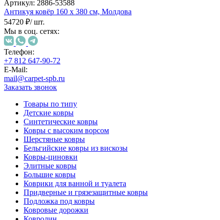
000
Артикул:
2886-53588
₽
Антикуя ковёр
160 х 380 см,
Молдова
от
54720 ₽
/ шт.
15
Мы в соц. сетях:
000
₽
Телефон:
до
+7 812 647-90-72
45
E-Mail:
000
mail@carpet-spb.ru
₽
Заказать звонок
от
Товары по типу
45
Детские ковры
000
Синтетические ковры
₽
Ковры с высоким ворсом
до
Шерстяные ковры
200
Бельгийские ковры из вискозы
000
Ковры-циновки
₽
Элитные ковры
По
Большие ковры
форме
Коврики для ванной и туалета
Прямоугольные
Придверные и грязезащитные ковры
ковры
Подложка под ковры
Овальные
Ковровые дорожки
ковры
Ковролин