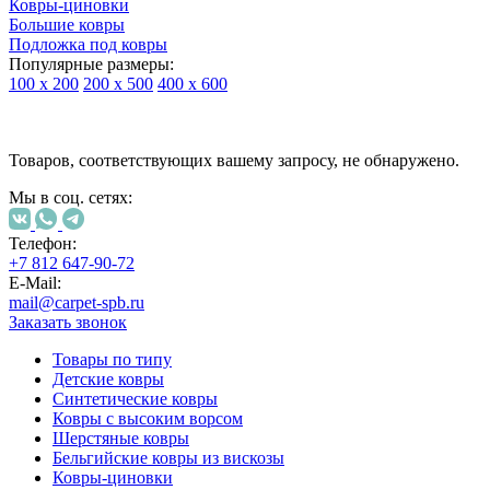
Ковры-циновки
Большие ковры
Подложка под ковры
Популярные размеры:
100 х 200
200 х 500
400 х 600
Ковры
По
Товаров, соответствующих вашему запросу, не обнаружено.
типу
изделий
Мы в соц. сетях:
Детские
ковры
Синтетические
Телефон:
ковры
+7 812 647-90-72
Ковры
E-Mail:
с
mail@carpet-spb.ru
высоким
Заказать звонок
ворсом
Шерстяные
Товары по типу
ковры
Детские ковры
Бельгийские
Синтетические ковры
ковры
Ковры с высоким ворсом
из
Шерстяные ковры
вискозы
Бельгийские ковры из вискозы
Ковры-
Ковры-циновки