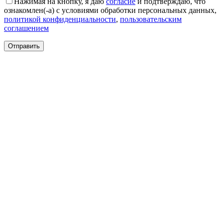
Нажимая на кнопку, я даю
согласие
и подтверждаю, что
Круглые
ознакомлен(-а) с условиями обработки персональных данных,
ковры
политикой конфиденциальности
,
пользовательским
Квадратные
соглашением
ковры
Полуовальные
ковры
Восьмигранники
Дорожки
Синтетические
ковровые
дорожки
Дорожки
на
резиновой
основе
Ковровые
шерстяные
дорожки
Паласные
дорожки
Кремлевские
дорожки
Ковролин
Ковролин
в