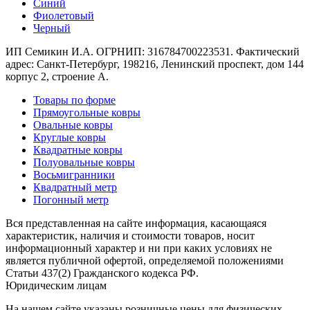
Синий
Коричневый
Фиолетовый
Кремовый
Черный
Оливковый
Разноцветный
ИП Семикин И.А. ОГРНИП: 316784700223531. Фактический
Розовый
адрес: Санкт-Петербург, 198216, Ленинский проспект, дом 144
Серый
корпус 2, строение А.
Синий
Фиолетовый
Товары по форме
Черный
Прямоугольные ковры
По
Овальные ковры
цене
Круглые ковры
от
Квадратные ковры
100
Полуовальные ковры
₽
Восьмигранники
до
Квадратный метр
5
Погонный метр
000
₽
Вся представленная на сайте информация, касающаяся
от
характеристик, наличия и стоимости товаров, носит
5
информационный характер и ни при каких условиях не
000
является публичной офертой, определяемой положениями
Статьи 437(2) Гражданского кодекса РФ.
₽
Юридическим лицам
до
15
На нашем сайте указаны розничные цены для физических