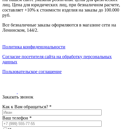
000
лиц. Цена для юридических лиц, при безналичном расчете,
₽
составляет +10% к стоимости изделия на заказы до 100.000
от
руб.
15
000
Все безналичные заказы оформляются в магазине сети на
₽
Ленинском, 144/2.
до
45
000
Политика конфиденциальности
₽
от
Согласие посетителя сайта на обработку персональных
45
данных
000
Пользовательское соглашение
₽
до
200
000
₽
Заказать звонок
По
форме
Как к Вам обращаться? *
Прямоугольные
ковры
Ваш телефон *
Овальные
ковры