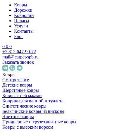
Ковры
Дорожки
Ковролин
Паласы
Услуги
Контакты
Блог
0
0
0
+7 812 647-90-72
mail@carpet-spb.ru
Заказать звонок
Ковры
Смотреть все
Детские ковры
Шерстяные ковры
Ковры с пейзажами
Коврики для ванной и туалета
Синтетические ковры
Бельгийские ковры из вискозы
Элитные ковры
Придверные и грязезащитные ковры
Ковры с высоким ворсом