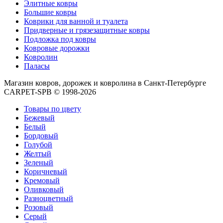
циновки
Элитные ковры
Элитные
Большие ковры
ковры
Коврики для ванной и туалета
Большие
Придверные и грязезащитные ковры
ковры
Подложка под ковры
Коврики
Ковровые дорожки
для
Ковролин
ванной
Паласы
и
Магазин ковров, дорожек и ковролина в Санкт-Петербурге
туалета
CARPET-SPB © 1998-2026
Придверные
и
Товары по цвету
грязезащитные
Бежевый
ковры
Белый
Подложка
Бордовый
под
Голубой
ковры
Желтый
По
Зеленый
цвету
Коричневый
Бежевый
Кремовый
Белый
Оливковый
Бордовый
Разноцветный
Голубой
Розовый
Желтый
Серый
Зеленый