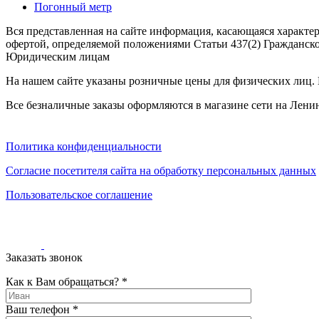
наличии
Погонный метр
Паласы
Вся представленная на сайте информация, касающаяся характе
Как
офертой, определяемой положениями Статьи 437(2) Гражданско
выбрать
Юридическим лицам
ковер
Доставка
На нашем сайте указаны розничные цены для физических лиц. Ц
и
оплата
Все безналичные заказы оформляются в магазине сети на Ленин
Наши
работы
Контакты
Политика конфиденциальности
+7
Согласие посетителя сайта на обработку персональных данных
812
647-
Пользовательское соглашение
90-
72
mail@carpet-
spb.ru
Заказать
Заказать звонок
звонок
Как к Вам обращаться? *
Ваш телефон *