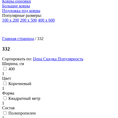
Ковры-циновки
Большие ковры
Подложка под ковры
Популярные размеры:
100 х 200
200 х 500
400 х 600
Ковры
По
Главная страница
типу
/
332
изделий
Детские
332
ковры
Синтетические
Сортировать по:
Цена
Скидка
Популярность
ковры
Ширина, см
Ковры
400
с
1
высоким
Цвет
ворсом
Коричневый
Шерстяные
1
ковры
Форма
Бельгийские
Квадратный метр
ковры
1
из
Состав
вискозы
Полипропилен
Ковры-
1