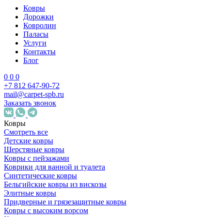
Ковры
Дорожки
Ковролин
Паласы
Услуги
Контакты
Блог
0
0
0
+7 812 647-90-72
mail@carpet-spb.ru
Заказать звонок
Ковры
Смотреть все
Детские ковры
Шерстяные ковры
Ковры с пейзажами
Коврики для ванной и туалета
Синтетические ковры
Бельгийские ковры из вискозы
Элитные ковры
Придверные и грязезащитные ковры
Ковры с высоким ворсом