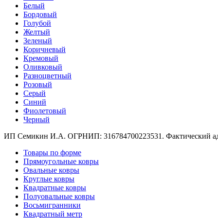
Круглые
Белый
ковры
Бордовый
Квадратные
Голубой
ковры
Желтый
Полуовальные
Зеленый
ковры
Коричневый
Восьмигранники
Кремовый
Дорожки
Оливковый
Синтетические
Разноцветный
ковровые
Розовый
дорожки
Серый
Дорожки
Синий
на
Фиолетовый
резиновой
Черный
основе
Ковровые
ИП Семикин И.А. ОГРНИП: 316784700223531. Фактический адрес
шерстяные
дорожки
Товары по форме
Паласные
Прямоугольные ковры
дорожки
Овальные ковры
Кремлевские
Круглые ковры
дорожки
Квадратные ковры
Ковролин
Полуовальные ковры
Ковролин
Восьмигранники
в
Квадратный метр