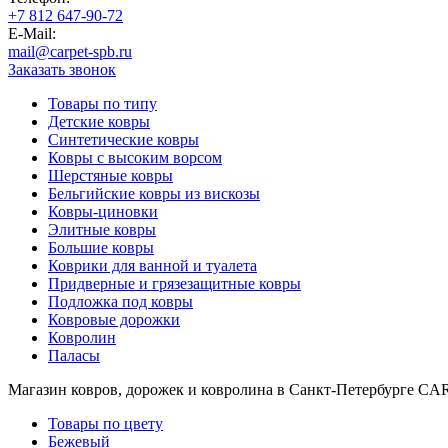
000
+7 812 647-90-72
₽
E-Mail:
от
mail@carpet-spb.ru
15
Заказать звонок
000
₽
Товары по типу
до
Детские ковры
45
Синтетические ковры
000
Ковры с высоким ворсом
₽
Шерстяные ковры
Бельгийские ковры из вискозы
от
Ковры-циновки
45
Элитные ковры
000
Большие ковры
₽
Коврики для ванной и туалета
до
Придверные и грязезащитные ковры
200
Подложка под ковры
000
Ковровые дорожки
₽
Ковролин
По
Паласы
форме
Прямоугольные
Магазин ковров, дорожек и ковролина в Санкт-Петербурге C
ковры
Овальные
Товары по цвету
ковры
Бежевый