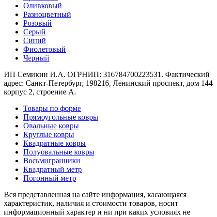
наличии
Оливковый
Паласы
Разноцветный
Как
Розовый
выбрать
Серый
ковер
Синий
Доставка
Фиолетовый
и
Черный
оплата
Наши
ИП Семикин И.А. ОГРНИП: 316784700223531. Фактический
работы
адрес: Санкт-Петербург, 198216, Ленинский проспект, дом 144
Контакты
корпус 2, строение А.
+7
Товары по форме
812
Прямоугольные ковры
647-
Овальные ковры
90-
Круглые ковры
72
Квадратные ковры
mail@carpet-
Полуовальные ковры
spb.ru
Восьмигранники
Заказать
Квадратный метр
звонок
Погонный метр
Вся представленная на сайте информация, касающаяся
характеристик, наличия и стоимости товаров, носит
информационный характер и ни при каких условиях не