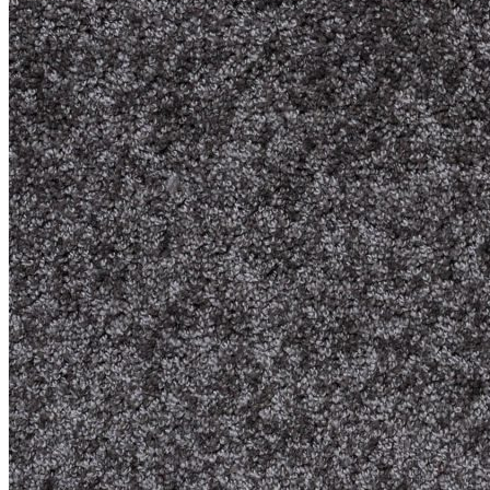
Коричневый
Кремовый
Оливковый
Разноцветный
Розовый
Серый
Синий
Фиолетовый
Черный
По
цене
от
100
₽
до
5
000
₽
от
5
000
₽
до
15