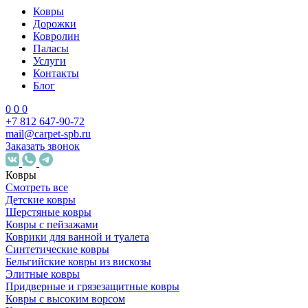
Ковры
Дорожки
Ковролин
Паласы
Услуги
Контакты
Блог
0
0
0
+7 812 647-90-72
mail@carpet-spb.ru
Заказать звонок
Ковры
Смотреть все
Детские ковры
Шерстяные ковры
Ковры с пейзажами
Коврики для ванной и туалета
Синтетические ковры
Бельгийские ковры из вискозы
Элитные ковры
Придверные и грязезащитные ковры
Ковры с высоким ворсом