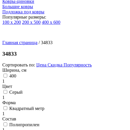
Ковры-циновки
Большие ковры
Подложка под ковры
Популярные размеры:
100 х 200
200 х 500
400 х 600
Ковры
По
Главная страница
типу
/
34833
изделий
Детские
34833
ковры
Синтетические
Сортировать по:
Цена
Скидка
Популярность
ковры
Ширина, см
Ковры
400
с
1
высоким
Цвет
ворсом
Серый
Шерстяные
1
ковры
Форма
Бельгийские
Квадратный метр
ковры
1
из
Состав
вискозы
Полипропилен
Ковры-
1