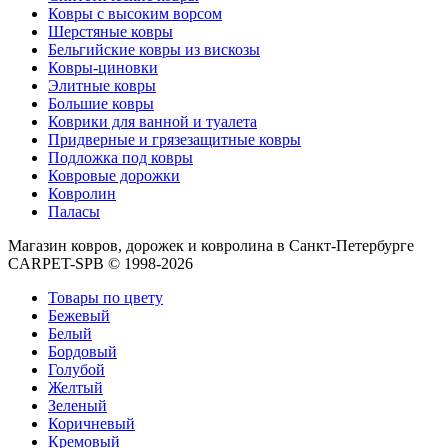
Круглые
Ковры с высоким ворсом
ковры
Шерстяные ковры
Квадратные
Бельгийские ковры из вискозы
ковры
Ковры-циновки
Полуовальные
Элитные ковры
ковры
Большие ковры
Восьмигранники
Коврики для ванной и туалета
Дорожки
Придверные и грязезащитные ковры
Синтетические
Подложка под ковры
ковровые
Ковровые дорожки
дорожки
Ковролин
Дорожки
Паласы
на
резиновой
Магазин ковров, дорожек и ковролина в Санкт-Петербурге
основе
CARPET-SPB © 1998-2026
Ковровые
шерстяные
Товары по цвету
дорожки
Бежевый
Паласные
Белый
дорожки
Бордовый
Кремлевские
Голубой
дорожки
Желтый
Ковролин
Зеленый
Ковролин
Коричневый
в
Кремовый