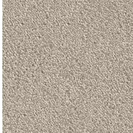
Коричневый
Кремовый
Оливковый
Разноцветный
Розовый
Серый
Синий
Фиолетовый
Черный
По
цене
от
100
₽
до
5
000
₽
от
5
000
₽
до
15