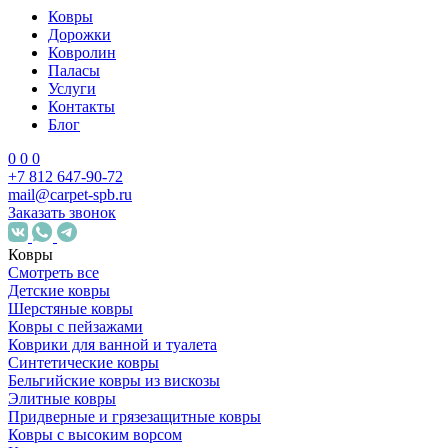
Ковры
Дорожки
Ковролин
Паласы
Услуги
Контакты
Блог
0
0
0
+7 812 647-90-72
mail@carpet-spb.ru
Заказать звонок
Ковры
Смотреть все
Детские ковры
Шерстяные ковры
Ковры с пейзажами
Коврики для ванной и туалета
Синтетические ковры
Бельгийские ковры из вискозы
Элитные ковры
Придверные и грязезащитные ковры
Ковры с высоким ворсом