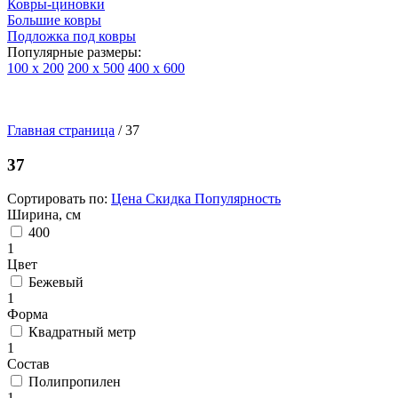
Ковры-циновки
Большие ковры
Подложка под ковры
Популярные размеры:
100 х 200
200 х 500
400 х 600
Ковры
По
Главная страница
типу
/
37
изделий
Детские
37
ковры
Синтетические
Сортировать по:
Цена
Скидка
Популярность
ковры
Ширина, см
Ковры
400
с
1
высоким
Цвет
ворсом
Бежевый
Шерстяные
1
ковры
Форма
Бельгийские
Квадратный метр
ковры
1
из
Состав
вискозы
Полипропилен
Ковры-
1