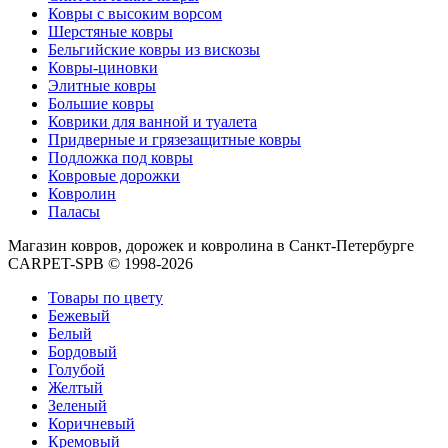
Круглые
Ковры с высоким ворсом
ковры
Шерстяные ковры
Квадратные
Бельгийские ковры из вискозы
ковры
Ковры-циновки
Полуовальные
Элитные ковры
ковры
Большие ковры
Восьмигранники
Коврики для ванной и туалета
Дорожки
Придверные и грязезащитные ковры
Синтетические
Подложка под ковры
ковровые
Ковровые дорожки
дорожки
Ковролин
Дорожки
Паласы
на
резиновой
Магазин ковров, дорожек и ковролина в Санкт-Петербурге
основе
CARPET-SPB © 1998-2026
Ковровые
шерстяные
Товары по цвету
дорожки
Бежевый
Паласные
Белый
дорожки
Бордовый
Кремлевские
Голубой
дорожки
Желтый
Ковролин
Зеленый
Ковролин
Коричневый
в
Кремовый