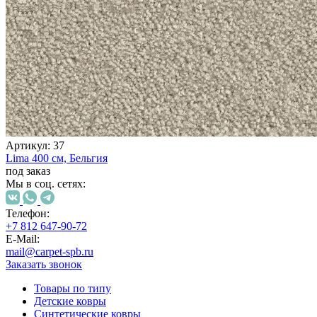
000
₽
от
15
000
₽
до
45
000
₽
от
Артикул:
37
45
Lima
400 см,
Бельгия
000
под заказ
₽
Мы в соц. сетях:
до
200
Телефон:
000
+7 812 647-90-72
₽
E-Mail:
По
mail@carpet-spb.ru
форме
Заказать звонок
Прямоугольные
ковры
Товары по типу
Овальные
Детские ковры
ковры
Синтетические ковры