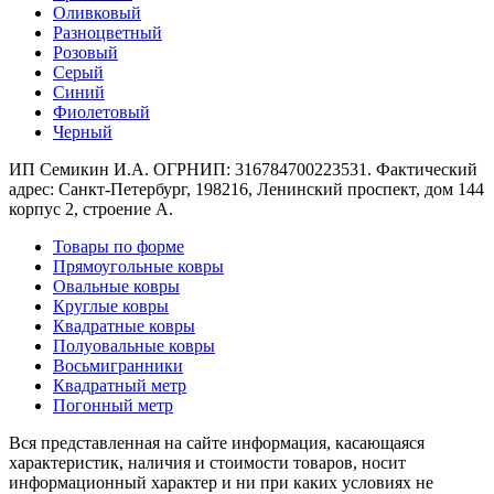
наличии
Оливковый
Паласы
Разноцветный
Как
Розовый
выбрать
Серый
ковер
Синий
Доставка
Фиолетовый
и
Черный
оплата
Наши
ИП Семикин И.А. ОГРНИП: 316784700223531. Фактический
работы
адрес: Санкт-Петербург, 198216, Ленинский проспект, дом 144
Контакты
корпус 2, строение А.
+7
Товары по форме
812
Прямоугольные ковры
647-
Овальные ковры
90-
Круглые ковры
72
Квадратные ковры
mail@carpet-
Полуовальные ковры
spb.ru
Восьмигранники
Заказать
Квадратный метр
звонок
Погонный метр
Вся представленная на сайте информация, касающаяся
характеристик, наличия и стоимости товаров, носит
информационный характер и ни при каких условиях не