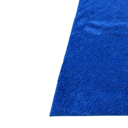
Коричневый
Кремовый
Оливковый
Разноцветный
Розовый
Серый
Синий
Фиолетовый
Черный
По
цене
от
100
₽
до
5
000
₽
от
5
000
₽
до
15