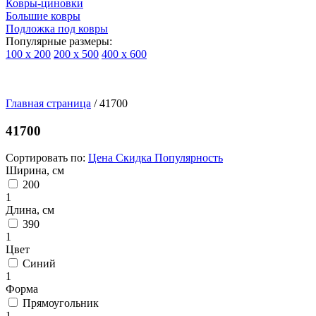
Ковры-циновки
Большие ковры
Подложка под ковры
Популярные размеры:
100 х 200
200 х 500
400 х 600
Ковры
По
Главная страница
типу
/
41700
изделий
Детские
41700
ковры
Синтетические
Сортировать по:
Цена
Скидка
Популярность
ковры
Ширина, см
Ковры
200
с
1
высоким
Длина, см
ворсом
390
Шерстяные
1
ковры
Цвет
Бельгийские
Синий
ковры
1
из
Форма
вискозы
Прямоугольник
Ковры-
1