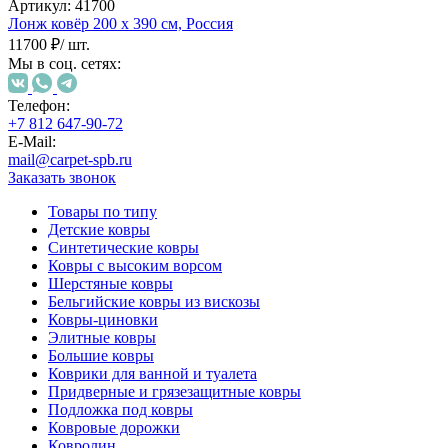
000
Артикул:
41700
₽
Лонж ковёр
200 х 390 см,
Россия
от
11700 ₽
/ шт.
15
Мы в соц. сетях:
000
₽
Телефон:
до
+7 812 647-90-72
45
E-Mail:
000
mail@carpet-spb.ru
₽
Заказать звонок
от
Товары по типу
45
Детские ковры
000
Синтетические ковры
₽
Ковры с высоким ворсом
до
Шерстяные ковры
200
Бельгийские ковры из вискозы
000
Ковры-циновки
₽
Элитные ковры
По
Большие ковры
форме
Коврики для ванной и туалета
Прямоугольные
Придверные и грязезащитные ковры
ковры
Подложка под ковры
Овальные
Ковровые дорожки
ковры
Ковролин