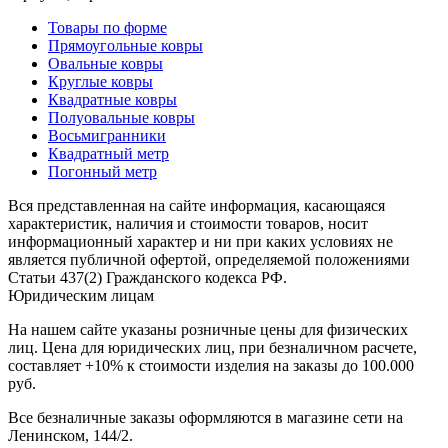
наличии
Паласы
Товары по форме
Как
Прямоугольные ковры
выбрать
Овальные ковры
ковер
Круглые ковры
Доставка
Квадратные ковры
и
Полуовальные ковры
оплата
Восьмигранники
Наши
Квадратный метр
работы
Погонный метр
Контакты
Вся представленная на сайте информация, касающаяся
+7
характеристик, наличия и стоимости товаров, носит
812
информационный характер и ни при каких условиях не
647-
является публичной офертой, определяемой положениями
90-
Статьи 437(2) Гражданского кодекса РФ.
72
Юридическим лицам
mail@carpet-
На нашем сайте указаны розничные цены для физических
spb.ru
лиц. Цена для юридических лиц, при безналичном расчете,
Заказать
составляет +10% к стоимости изделия на заказы до 100.000
звонок
руб.
Все безналичные заказы оформляются в магазине сети на
Ленинском, 144/2.