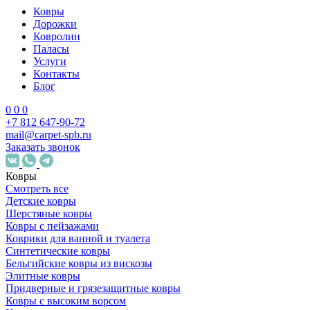
Ковры
Дорожки
Ковролин
Паласы
Услуги
Контакты
Блог
0
0
0
+7 812 647-90-72
mail@carpet-spb.ru
Заказать звонок
Ковры
Смотреть все
Детские ковры
Шерстяные ковры
Ковры с пейзажами
Коврики для ванной и туалета
Синтетические ковры
Бельгийские ковры из вискозы
Элитные ковры
Придверные и грязезащитные ковры
Ковры с высоким ворсом