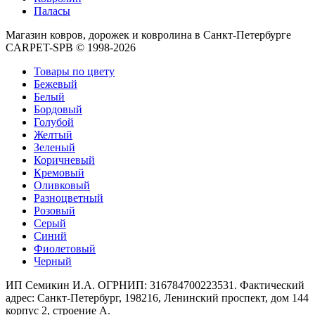
Круглые
Паласы
ковры
Квадратные
Магазин ковров, дорожек и ковролина в Санкт-Петербурге
ковры
CARPET-SPB © 1998-2026
Полуовальные
ковры
Товары по цвету
Восьмигранники
Бежевый
Дорожки
Белый
Синтетические
Бордовый
ковровые
Голубой
дорожки
Желтый
Дорожки
Зеленый
на
Коричневый
резиновой
Кремовый
основе
Оливковый
Ковровые
Разноцветный
шерстяные
Розовый
дорожки
Серый
Паласные
Синий
дорожки
Фиолетовый
Кремлевские
Черный
дорожки
Ковролин
ИП Семикин И.А. ОГРНИП: 316784700223531. Фактический
Ковролин
адрес: Санкт-Петербург, 198216, Ленинский проспект, дом 144
в
корпус 2, строение А.