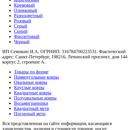
Круглые
Кремовый
ковры
Оливковый
Квадратные
Разноцветный
ковры
Розовый
Полуовальные
Серый
ковры
Синий
Восьмигранники
Фиолетовый
Дорожки
Черный
Синтетические
ковровые
ИП Семикин И.А. ОГРНИП: 316784700223531. Фактический
дорожки
адрес: Санкт-Петербург, 198216, Ленинский проспект, дом 144
Дорожки
корпус 2, строение А.
на
резиновой
Товары по форме
основе
Прямоугольные ковры
Ковровые
Овальные ковры
шерстяные
Круглые ковры
дорожки
Квадратные ковры
Паласные
Полуовальные ковры
дорожки
Восьмигранники
Кремлевские
Квадратный метр
дорожки
Погонный метр
Ковролин
Ковролин
Вся представленная на сайте информация, касающаяся
в
характеристик, наличия и стоимости товаров, носит