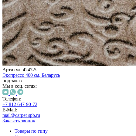
Коричневый
Кремовый
Оливковый
Разноцветный
Розовый
Серый
Синий
Фиолетовый
Черный
По
цене
от
100
Артикул:
4247-5
₽
Экспрессо
400 см,
Беларусь
до
под заказ
5
Мы в соц. сетях:
000
₽
Телефон:
от
+7 812 647-90-72
5
E-Mail:
000
mail@carpet-spb.ru
₽
Заказать звонок
до
Товары по типу
15