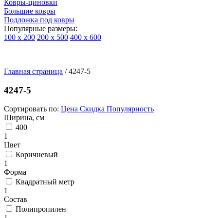
Ковры-циновки
Большие ковры
Подложка под ковры
Популярные размеры:
100 х 200
200 х 500
400 х 600
Ковры
По
Главная страница
типу
/
4247-5
изделий
Детские
4247-5
ковры
Синтетические
Сортировать по:
Цена
Скидка
Популярность
ковры
Ширина, см
Ковры
400
с
1
высоким
Цвет
ворсом
Коричневый
Шерстяные
1
ковры
Форма
Бельгийские
Квадратный метр
ковры
1
из
Состав
вискозы
Полипропилен
Ковры-
1