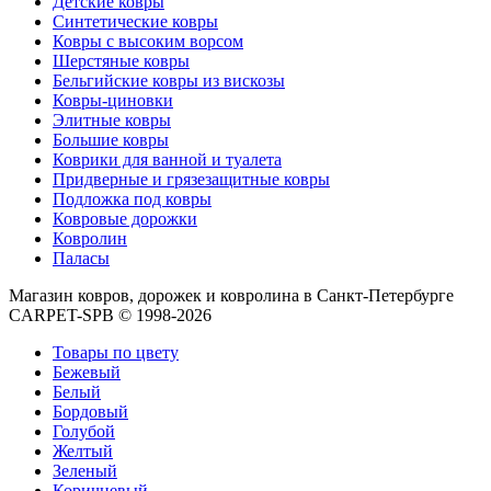
Детские ковры
000
Синтетические ковры
₽
Ковры с высоким ворсом
от
Шерстяные ковры
15
Бельгийские ковры из вискозы
000
Ковры-циновки
₽
Элитные ковры
до
Большие ковры
45
Коврики для ванной и туалета
000
Придверные и грязезащитные ковры
₽
Подложка под ковры
от
Ковровые дорожки
45
Ковролин
000
Паласы
₽
Магазин ковров, дорожек и ковролина в Санкт-Петербурге
до
CARPET-SPB © 1998-2026
200
000
Товары по цвету
₽
Бежевый
По
Белый
форме
Бордовый
Прямоугольные
Голубой
ковры
Желтый
Овальные
Зеленый
ковры
Коричневый