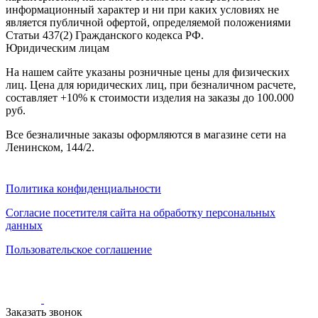
наличии
информационный характер и ни при каких условиях не
Паласы
является публичной офертой, определяемой положениями
Как
Статьи 437(2) Гражданского кодекса РФ.
выбрать
Юридическим лицам
ковер
Доставка
На нашем сайте указаны розничные цены для физических
и
лиц. Цена для юридических лиц, при безналичном расчете,
оплата
составляет +10% к стоимости изделия на заказы до 100.000
Наши
руб.
работы
Контакты
Все безналичные заказы оформляются в магазине сети на
Ленинском, 144/2.
+7
812
647-
Политика конфиденциальности
90-
72
Согласие посетителя сайта на обработку персональных
mail@carpet-
данных
spb.ru
Заказать
Пользовательское соглашение
звонок
Заказать звонок