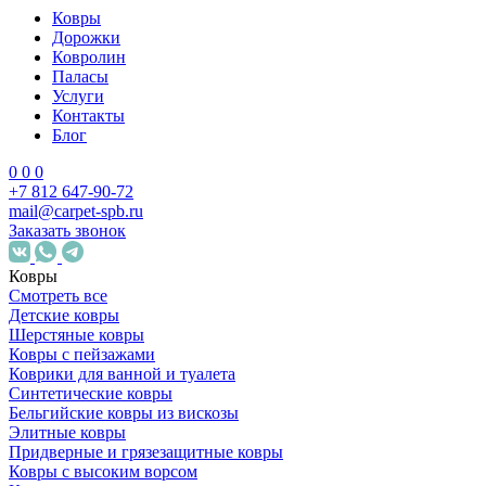
Ковры
Дорожки
Ковролин
Паласы
Услуги
Контакты
Блог
0
0
0
+7 812 647-90-72
mail@carpet-spb.ru
Заказать звонок
Ковры
Смотреть все
Детские ковры
Шерстяные ковры
Ковры с пейзажами
Коврики для ванной и туалета
Синтетические ковры
Бельгийские ковры из вискозы
Элитные ковры
Придверные и грязезащитные ковры
Ковры с высоким ворсом