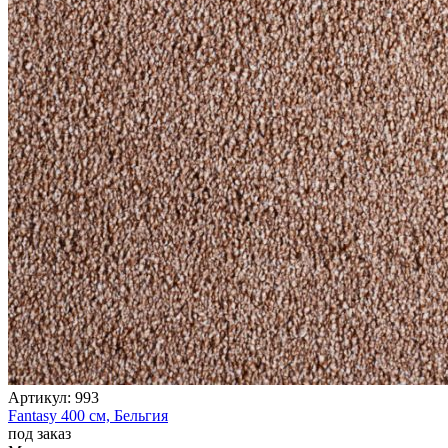
Коричневый
Кремовый
Оливковый
Разноцветный
Розовый
Серый
Синий
Фиолетовый
Черный
По
цене
от
100
₽
до
5
000
₽
от
5
000
₽
Артикул:
993
до
Fantasy
400 см,
Бельгия
15
под заказ