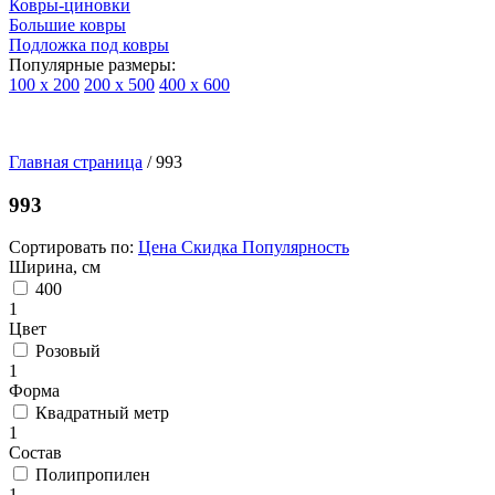
Ковры-циновки
Большие ковры
Подложка под ковры
Популярные размеры:
100 х 200
200 х 500
400 х 600
Ковры
По
Главная страница
типу
/
993
изделий
Детские
993
ковры
Синтетические
Сортировать по:
Цена
Скидка
Популярность
ковры
Ширина, см
Ковры
400
с
1
высоким
Цвет
ворсом
Розовый
Шерстяные
1
ковры
Форма
Бельгийские
Квадратный метр
ковры
1
из
Состав
вискозы
Полипропилен
Ковры-
1