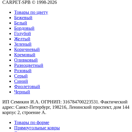
Круглые
CARPET-SPB © 1998-2026
ковры
Товары по цвету
Квадратные
Бежевый
ковры
Белый
Полуовальные
Бордовый
ковры
Голубой
Восьмигранники
Желтый
Дорожки
Зеленый
Синтетические
Коричневый
ковровые
Кремовый
дорожки
Оливковый
Дорожки
Разноцветный
на
Розовый
резиновой
Серый
основе
Синий
Ковровые
Фиолетовый
шерстяные
Черный
дорожки
Паласные
ИП Семикин И.А. ОГРНИП: 316784700223531. Фактический
дорожки
адрес: Санкт-Петербург, 198216, Ленинский проспект, дом 144
Кремлевские
корпус 2, строение А.
дорожки
Ковролин
Товары по форме
Ковролин
Прямоугольные ковры
в