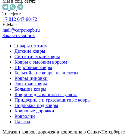
000
Мы в соц. сетях:
₽
от
Телефон:
15
+7 812 647-90-72
000
E-Mail:
₽
mail@carpet-spb.ru
Заказать звонок
до
45
Товары по типу
000
Детские ковры
₽
Синтетические ковры
от
Ковры с высоким ворсом
45
Шерстяные ковры
000
Бельгийские ковры из вискозы
₽
Ковры-циновки
до
Элитные ковры
200
Большие ковры
000
Коврики для ванной и туалета
₽
Придверные и грязезащитные ковры
По
Подложка под ковры
форме
Ковровые дорожки
Прямоугольные
Ковролин
ковры
Паласы
Овальные
ковры
Магазин ковров, дорожек и ковролина в Санкт-Петербурге