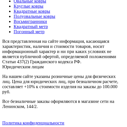
Овальные ковры
наличии
Круглые ковры
Паласы
Квадратные ковры
Как
Полуовальные ковры
выбрать
Восьмигранники
ковер
Квадратный метр
Доставка
Погонный метр
и
оплата
Вся представленная на сайте информация, касающаяся
Наши
характеристик, наличия и стоимости товаров, носит
работы
информационный характер и ни при каких условиях не
Контакты
является публичной офертой, определяемой положениями
Статьи 437(2) Гражданского кодекса РФ.
+7
Юридическим лицам
812
647-
На нашем сайте указаны розничные цены для физических
90-
лиц. Цена для юридических лиц, при безналичном расчете,
72
составляет +10% к стоимости изделия на заказы до 100.000
mail@carpet-
руб.
spb.ru
Заказать
Все безналичные заказы оформляются в магазине сети на
звонок
Ленинском, 144/2.
Политика конфиденциальности