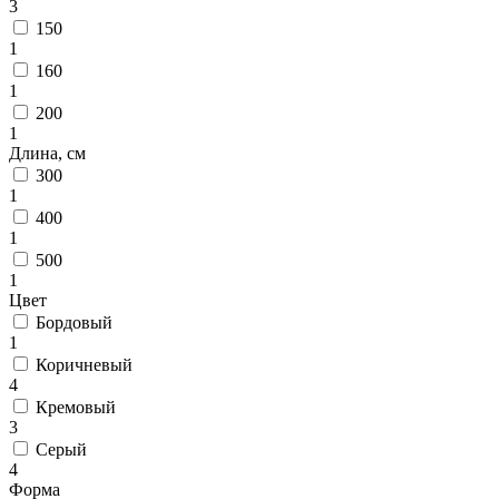
циновки
3
Элитные
150
ковры
1
Большие
160
ковры
1
Коврики
200
для
1
ванной
Длина, см
и
300
туалета
1
Придверные
400
и
1
грязезащитные
500
ковры
1
Подложка
Цвет
под
Бордовый
ковры
1
По
Коричневый
цвету
4
Бежевый
Белый
Кремовый
Бордовый
3
Голубой
Серый
Желтый
4
Зеленый
Форма