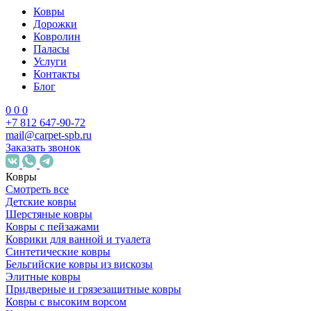
Ковры
Дорожки
Ковролин
Паласы
Услуги
Контакты
Блог
0
0
0
+7 812 647-90-72
mail@carpet-spb.ru
Заказать звонок
Ковры
Смотреть все
Детские ковры
Шерстяные ковры
Ковры с пейзажами
Коврики для ванной и туалета
Синтетические ковры
Бельгийские ковры из вискозы
Элитные ковры
Придверные и грязезащитные ковры
Ковры с высоким ворсом