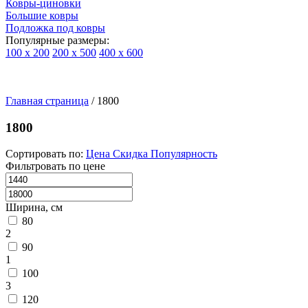
Ковры-циновки
Большие ковры
Подложка под ковры
Популярные размеры:
100 х 200
200 х 500
400 х 600
Ковры
По
Главная страница
типу
/
1800
изделий
Детские
1800
ковры
Синтетические
Сортировать по:
Цена
Скидка
Популярность
ковры
Фильтровать по цене
Ковры
с
высоким
Ширина, см
ворсом
80
Шерстяные
2
ковры
90
Бельгийские
1
ковры
100
из
3
вискозы
Ковры-
120