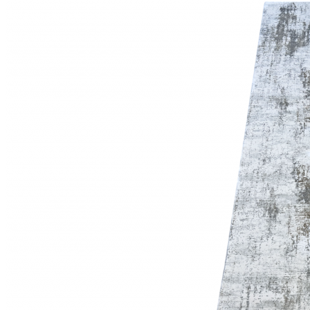
000
₽
от
15
000
₽
до
45
000
₽
от
45
000
₽
до
200
000
₽
По
форме
Прямоугольные
ковры
Овальные
ковры