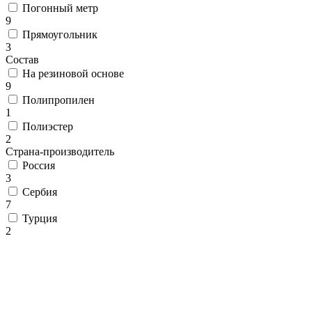
Коричневый
Погонный метр
Кремовый
9
Оливковый
Прямоугольник
Разноцветный
3
Розовый
Состав
Серый
На резиновой основе
Синий
9
Фиолетовый
Полипропилен
Черный
1
По
Полиэстер
цене
2
от
Страна-производитель
100
Россия
₽
3
до
Сербия
5
7
000
Турция
₽
2
от
5
000
₽
до
15