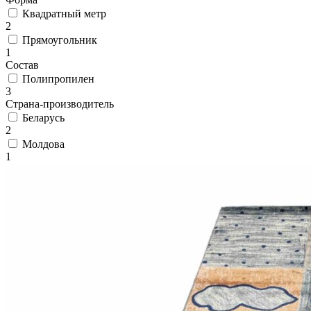
циновки
Квадратный метр
Элитные
2
ковры
Прямоугольник
Большие
1
ковры
Состав
Коврики
для
Полипропилен
ванной
3
и
Страна-производитель
туалета
Беларусь
Придверные
2
и
Молдова
грязезащитные
1
ковры
Подложка
под
ковры
По
цвету
Бежевый
Белый
Бордовый
Голубой
Желтый
Зеленый