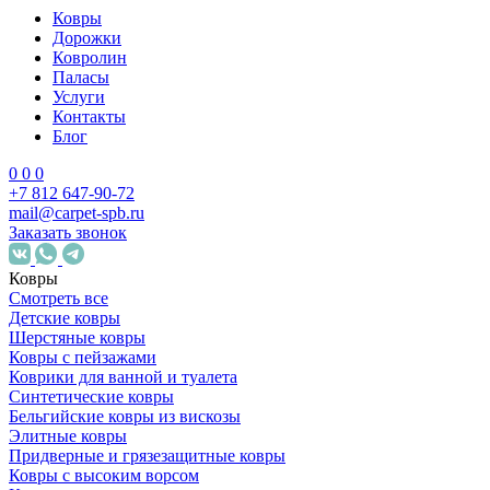
Ковры
Дорожки
Ковролин
Паласы
Услуги
Контакты
Блог
0
0
0
+7 812 647-90-72
mail@carpet-spb.ru
Заказать звонок
Ковры
Смотреть все
Детские ковры
Шерстяные ковры
Ковры с пейзажами
Коврики для ванной и туалета
Синтетические ковры
Бельгийские ковры из вискозы
Элитные ковры
Придверные и грязезащитные ковры
Ковры с высоким ворсом