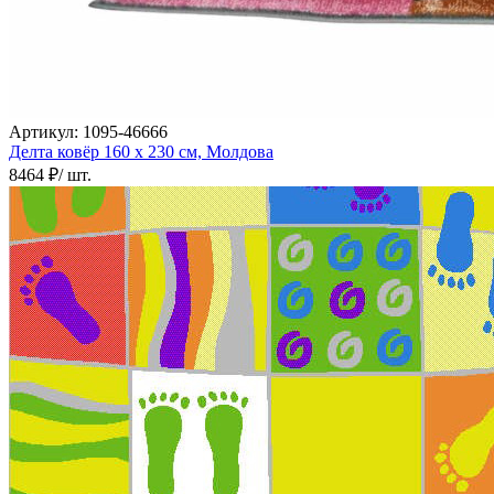
000
₽
от
15
000
₽
до
Артикул:
1095-46666
45
Делта ковёр
160 х 230 см,
Молдова
000
8464 ₽
/ шт.
₽
от
45
000
₽
до
200
000
₽
По
форме
Прямоугольные
ковры
Овальные
ковры