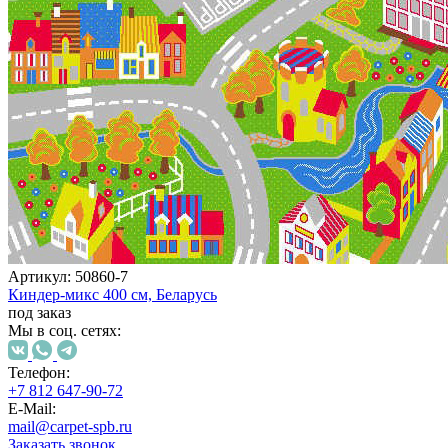
наличии
Паласы
Как
выбрать
ковер
Доставка
и
оплата
Наши
работы
Контакты
+7
812
647-
90-
Артикул:
50860-7
72
Киндер-микс
400 см,
Беларусь
mail@carpet-
под заказ
spb.ru
Мы в соц. сетях:
Заказать
звонок
Телефон:
+7 812 647-90-72
E-Mail:
mail@carpet-spb.ru
Заказать звонок