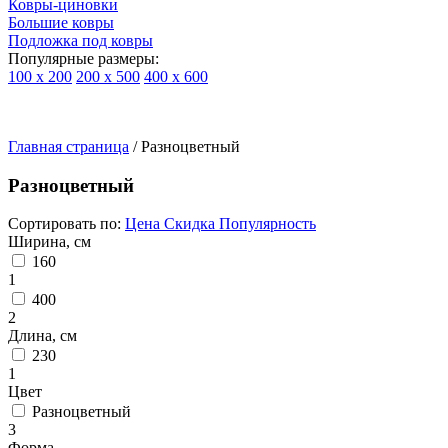
Ковры-циновки
Большие ковры
Подложка под ковры
Популярные размеры:
100 х 200
200 х 500
400 х 600
Ковры
По
Главная страница
типу
/
Разноцветный
изделий
Детские
Разноцветный
ковры
Синтетические
Сортировать по:
Цена
Скидка
Популярность
ковры
Ширина, см
Ковры
160
с
1
высоким
400
ворсом
2
Шерстяные
Длина, см
ковры
230
Бельгийские
1
ковры
Цвет
из
Разноцветный
вискозы
3
Ковры-
Форма