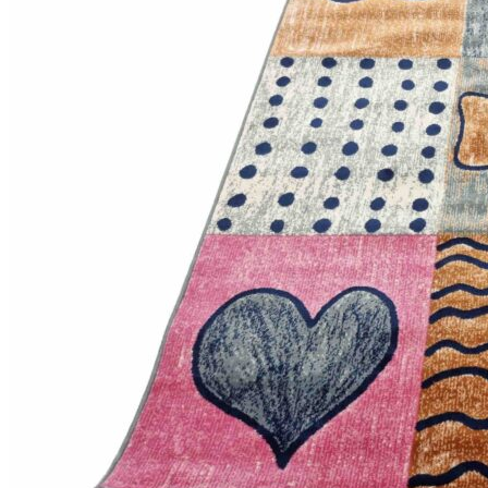
Коричневый
Кремовый
Оливковый
Разноцветный
Розовый
Серый
Синий
Фиолетовый
Черный
По
цене
от
100
₽
до
5
000
₽
от
5
000
₽
до
15