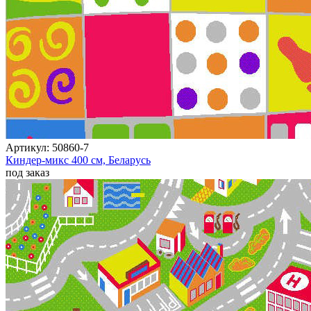
Круглые
ковры
Квадратные
ковры
Полуовальные
ковры
Восьмигранники
Дорожки
Синтетические
ковровые
дорожки
Дорожки
Артикул:
50860-7
на
Киндер-микс
400 см,
Беларусь
резиновой
под заказ
основе
Ковровые
шерстяные
дорожки
Паласные
дорожки
Кремлевские
дорожки
Ковролин
Ковролин
в