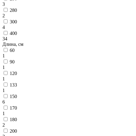
Коричневый
3
Кремовый
280
Оливковый
2
Разноцветный
300
Розовый
4
Серый
400
Синий
34
Фиолетовый
Длина, см
Черный
60
По
1
цене
90
от
1
100
120
₽
1
до
133
5
1
000
150
₽
6
от
170
5
1
000
180
₽
2
до
200
15