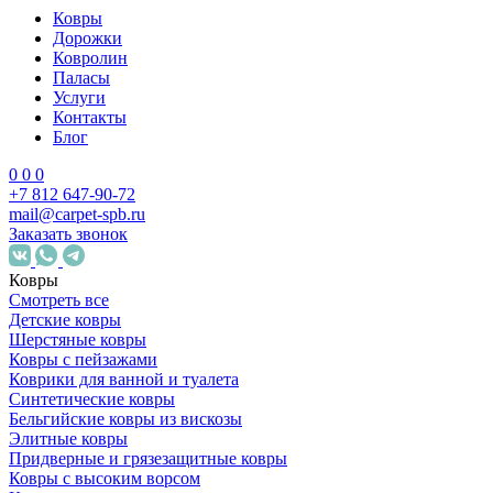
Ковры
Дорожки
Ковролин
Паласы
Услуги
Контакты
Блог
0
0
0
+7 812 647-90-72
mail@carpet-spb.ru
Заказать звонок
Ковры
Смотреть все
Детские ковры
Шерстяные ковры
Ковры с пейзажами
Коврики для ванной и туалета
Синтетические ковры
Бельгийские ковры из вискозы
Элитные ковры
Придверные и грязезащитные ковры
Ковры с высоким ворсом