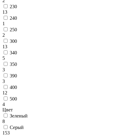
2
000
230
₽
13
от
240
15
1
000
250
₽
2
до
300
45
13
000
340
₽
5
от
350
45
3
000
390
₽
3
до
400
200
12
000
500
₽
4
По
Цвет
форме
Зеленый
Прямоугольные
8
ковры
Овальные
Серый
ковры
153