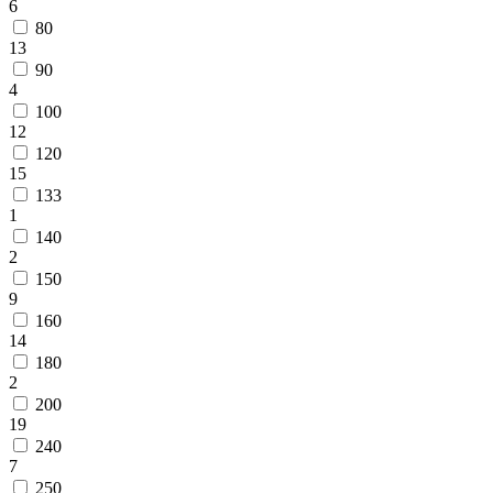
циновки
6
Элитные
80
ковры
13
Большие
90
ковры
4
Коврики
100
для
12
ванной
120
и
15
туалета
133
Придверные
1
и
140
грязезащитные
2
ковры
150
Подложка
9
под
160
ковры
14
По
цвету
180
Бежевый
2
Белый
200
Бордовый
19
Голубой
240
Желтый
7
Зеленый
250