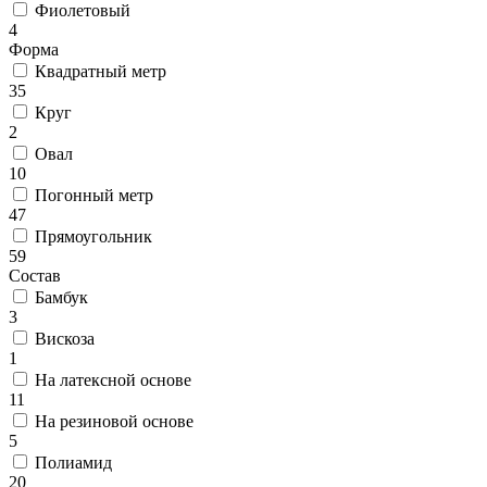
Круглые
Фиолетовый
ковры
4
Квадратные
Форма
ковры
Квадратный метр
Полуовальные
35
ковры
Круг
Восьмигранники
2
Дорожки
Овал
Синтетические
10
ковровые
Погонный метр
дорожки
47
Дорожки
Прямоугольник
на
59
резиновой
Состав
основе
Бамбук
Ковровые
3
шерстяные
Вискоза
дорожки
1
Паласные
дорожки
На латексной основе
Кремлевские
11
дорожки
На резиновой основе
Ковролин
5
Ковролин
Полиамид
в
20