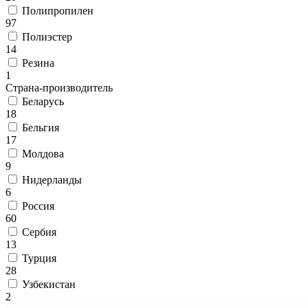
наличии
Полипропилен
Паласы
97
Как
Полиэстер
выбрать
14
ковер
Резина
Доставка
1
и
Страна-производитель
оплата
Беларусь
Наши
18
работы
Бельгия
Контакты
17
+7
Молдова
812
9
647-
Нидерланды
90-
6
72
Россия
mail@carpet-
60
spb.ru
Сербия
Заказать
13
звонок
Турция
28
Узбекистан
2