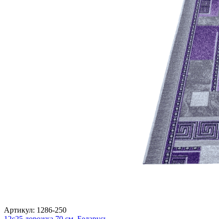
Артикул:
1286-250
12с25 дорожка
70 см,
Беларусь