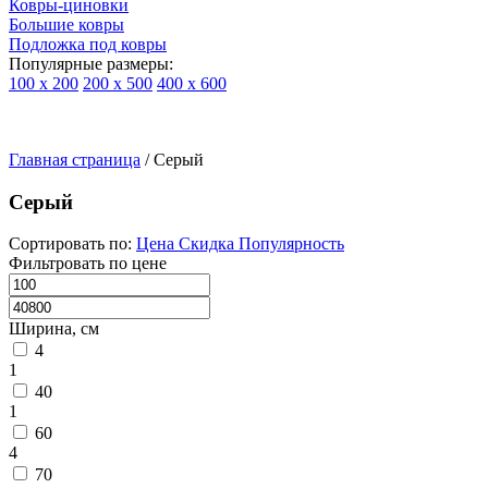
Ковры-циновки
Большие ковры
Подложка под ковры
Популярные размеры:
100 х 200
200 х 500
400 х 600
Ковры
По
Главная страница
типу
/
Серый
изделий
Детские
Серый
ковры
Синтетические
Сортировать по:
Цена
Скидка
Популярность
ковры
Фильтровать по цене
Ковры
с
высоким
Ширина, см
ворсом
4
Шерстяные
1
ковры
40
Бельгийские
1
ковры
60
из
4
вискозы
Ковры-
70