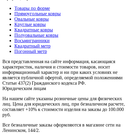
наличии
Паласы
Товары по форме
Как
Прямоугольные ковры
выбрать
Овальные ковры
ковер
Круглые ковры
Доставка
Квадратные ковры
и
Полуовальные ковры
оплата
Восьмигранники
Наши
Квадратный метр
работы
Погонный метр
Контакты
Вся представленная на сайте информация, касающаяся
+7
характеристик, наличия и стоимости товаров, носит
812
информационный характер и ни при каких условиях не
647-
является публичной офертой, определяемой положениями
90-
Статьи 437(2) Гражданского кодекса РФ.
72
Юридическим лицам
mail@carpet-
На нашем сайте указаны розничные цены для физических
spb.ru
лиц. Цена для юридических лиц, при безналичном расчете,
Заказать
составляет +10% к стоимости изделия на заказы до 100.000
звонок
руб.
Все безналичные заказы оформляются в магазине сети на
Ленинском, 144/2.