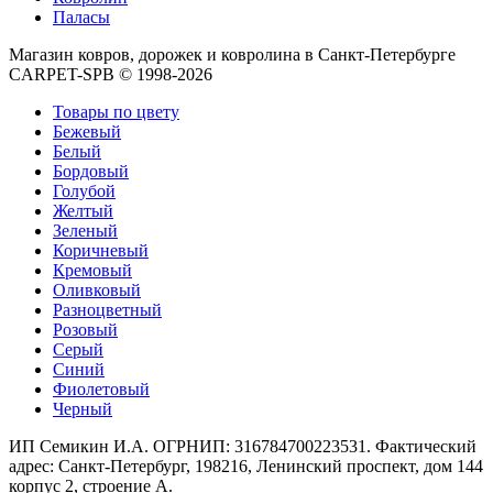
Круглые
Паласы
ковры
Квадратные
Магазин ковров, дорожек и ковролина в Санкт-Петербурге
ковры
CARPET-SPB © 1998-2026
Полуовальные
ковры
Товары по цвету
Восьмигранники
Бежевый
Дорожки
Белый
Синтетические
Бордовый
ковровые
Голубой
дорожки
Желтый
Дорожки
Зеленый
на
Коричневый
резиновой
Кремовый
основе
Оливковый
Ковровые
Разноцветный
шерстяные
Розовый
дорожки
Серый
Паласные
Синий
дорожки
Фиолетовый
Кремлевские
Черный
дорожки
Ковролин
ИП Семикин И.А. ОГРНИП: 316784700223531. Фактический
Ковролин
адрес: Санкт-Петербург, 198216, Ленинский проспект, дом 144
в
корпус 2, строение А.