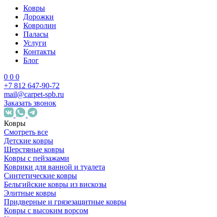
Ковры
Дорожки
Ковролин
Паласы
Услуги
Контакты
Блог
0
0
0
+7 812 647-90-72
mail@carpet-spb.ru
Заказать звонок
Ковры
Смотреть все
Детские ковры
Шерстяные ковры
Ковры с пейзажами
Коврики для ванной и туалета
Синтетические ковры
Бельгийские ковры из вискозы
Элитные ковры
Придверные и грязезащитные ковры
Ковры с высоким ворсом