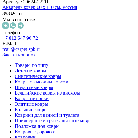
000
Артикул:
20624-22111
₽
Акварель ковёр
60 х 110 см,
Россия
от
858 ₽
/ шт.
15
Мы в соц. сетях:
000
₽
Телефон:
до
+7 812 647-90-72
45
E-Mail:
000
mail@carpet-spb.ru
₽
Заказать звонок
от
Товары по типу
45
Детские ковры
000
Синтетические ковры
₽
Ковры с высоким ворсом
до
Шерстяные ковры
200
Бельгийские ковры из вискозы
000
Ковры-циновки
₽
Элитные ковры
По
Большие ковры
форме
Коврики для ванной и туалета
Прямоугольные
Придверные и грязезащитные ковры
ковры
Подложка под ковры
Овальные
Ковровые дорожки
ковры
Ковролин