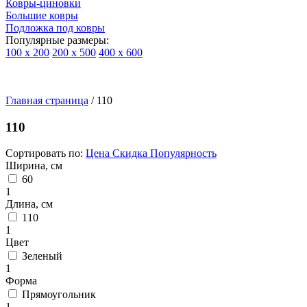
Ковры-циновки
Большие ковры
Подложка под ковры
Популярные размеры:
100 х 200
200 х 500
400 х 600
Ковры
По
Главная страница
типу
/
110
изделий
Детские
110
ковры
Синтетические
Сортировать по:
Цена
Скидка
Популярность
ковры
Ширина, см
Ковры
60
с
1
высоким
Длина, см
ворсом
110
Шерстяные
1
ковры
Цвет
Бельгийские
Зеленый
ковры
1
из
Форма
вискозы
Прямоугольник
Ковры-
1