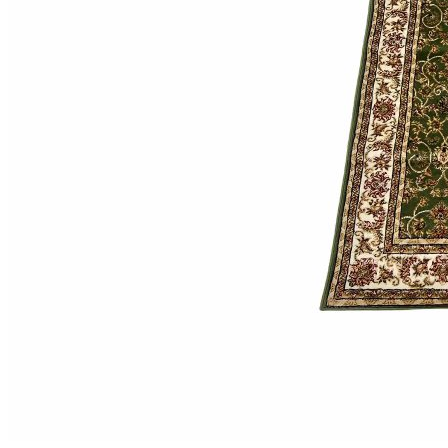
Коричневый
Кремовый
Оливковый
Разноцветный
Розовый
Серый
Синий
Фиолетовый
Черный
По
цене
от
100
₽
до
5
000
₽
от
5
000
₽
до
15