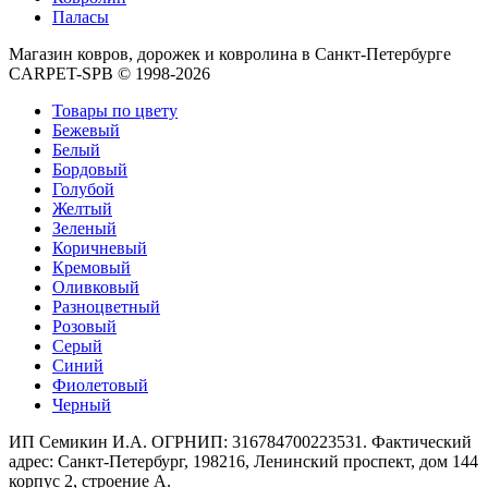
Круглые
Паласы
ковры
Квадратные
Магазин ковров, дорожек и ковролина в Санкт-Петербурге
ковры
CARPET-SPB © 1998-2026
Полуовальные
ковры
Товары по цвету
Восьмигранники
Бежевый
Дорожки
Белый
Синтетические
Бордовый
ковровые
Голубой
дорожки
Желтый
Дорожки
Зеленый
на
Коричневый
резиновой
Кремовый
основе
Оливковый
Ковровые
Разноцветный
шерстяные
Розовый
дорожки
Серый
Паласные
Синий
дорожки
Фиолетовый
Кремлевские
Черный
дорожки
Ковролин
ИП Семикин И.А. ОГРНИП: 316784700223531. Фактический
Ковролин
адрес: Санкт-Петербург, 198216, Ленинский проспект, дом 144
в
корпус 2, строение А.