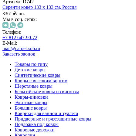
000
Артикул:
D742
₽
Серенти ковёр
133 х 133 см,
Россия
от
3361 ₽
/ шт.
15
Мы в соц. сетях:
000
₽
Телефон:
до
+7 812 647-90-72
45
E-Mail:
000
mail@carpet-spb.ru
₽
Заказать звонок
от
Товары по типу
45
Детские ковры
000
Синтетические ковры
₽
Ковры с высоким ворсом
до
Шерстяные ковры
200
Бельгийские ковры из вискозы
000
Ковры-циновки
₽
Элитные ковры
По
Большие ковры
форме
Коврики для ванной и туалета
Прямоугольные
Придверные и грязезащитные ковры
ковры
Подложка под ковры
Овальные
Ковровые дорожки
ковры
Ковролин