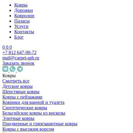
Ковры
Дорожки
Ковролин
Паласы
Услуги
Контакты
Блог
0
0
0
+7 812 647-90-72
mail@carpet-spb.ru
Заказать звонок
Ковры
Смотреть все
Детские ковры
Шерстяные ковры
Ковры с пейзажами
Коврики для ванной и туалета
Синтетические ковры
Бельгийские ковры из вискозы
Элитные ковры
Придверные и грязезащитные ковры
Ковры с высоким ворсом