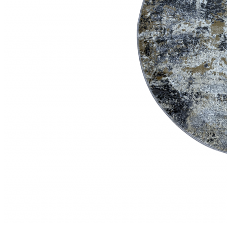
Коричневый
Кремовый
Оливковый
Разноцветный
Розовый
Серый
Синий
Фиолетовый
Черный
По
цене
от
100
₽
до
5
000
₽
от
5
000
₽
до
15