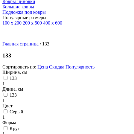
Ковры-циновки
Большие ковры
Подложка под ковры
Популярные размеры:
100 х 200
200 х 500
400 х 600
Ковры
По
Главная страница
типу
/
133
изделий
Детские
133
ковры
Синтетические
Сортировать по:
Цена
Скидка
Популярность
ковры
Ширина, см
Ковры
133
с
1
высоким
Длина, см
ворсом
133
Шерстяные
1
ковры
Цвет
Бельгийские
Серый
ковры
1
из
Форма
вискозы
Круг
Ковры-
1