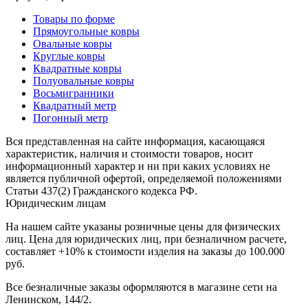
наличии
Паласы
Товары по форме
Как
Прямоугольные ковры
выбрать
Овальные ковры
ковер
Круглые ковры
Доставка
Квадратные ковры
и
Полуовальные ковры
оплата
Восьмигранники
Наши
Квадратный метр
работы
Погонный метр
Контакты
Вся представленная на сайте информация, касающаяся
+7
характеристик, наличия и стоимости товаров, носит
812
информационный характер и ни при каких условиях не
647-
является публичной офертой, определяемой положениями
90-
Статьи 437(2) Гражданского кодекса РФ.
72
Юридическим лицам
mail@carpet-
На нашем сайте указаны розничные цены для физических
spb.ru
лиц. Цена для юридических лиц, при безналичном расчете,
Заказать
составляет +10% к стоимости изделия на заказы до 100.000
звонок
руб.
Все безналичные заказы оформляются в магазине сети на
Ленинском, 144/2.