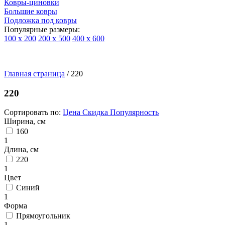
Ковры-циновки
Большие ковры
Подложка под ковры
Популярные размеры:
100 х 200
200 х 500
400 х 600
Ковры
По
Главная страница
типу
/
220
изделий
Детские
220
ковры
Синтетические
Сортировать по:
Цена
Скидка
Популярность
ковры
Ширина, см
Ковры
160
с
1
высоким
Длина, см
ворсом
220
Шерстяные
1
ковры
Цвет
Бельгийские
Синий
ковры
1
из
Форма
вискозы
Прямоугольник
Ковры-
1