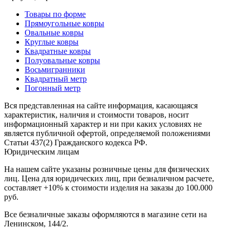
наличии
Паласы
Товары по форме
Как
Прямоугольные ковры
выбрать
Овальные ковры
ковер
Круглые ковры
Доставка
Квадратные ковры
и
Полуовальные ковры
оплата
Восьмигранники
Наши
Квадратный метр
работы
Погонный метр
Контакты
Вся представленная на сайте информация, касающаяся
+7
характеристик, наличия и стоимости товаров, носит
812
информационный характер и ни при каких условиях не
647-
является публичной офертой, определяемой положениями
90-
Статьи 437(2) Гражданского кодекса РФ.
72
Юридическим лицам
mail@carpet-
На нашем сайте указаны розничные цены для физических
spb.ru
лиц. Цена для юридических лиц, при безналичном расчете,
Заказать
составляет +10% к стоимости изделия на заказы до 100.000
звонок
руб.
Все безналичные заказы оформляются в магазине сети на
Ленинском, 144/2.