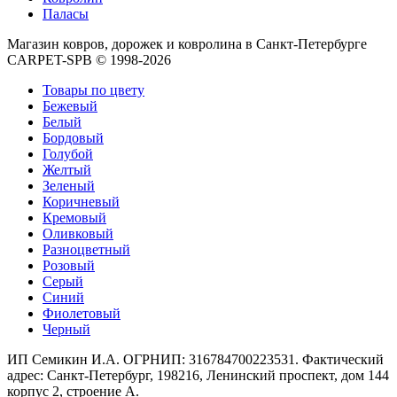
Круглые
Паласы
ковры
Квадратные
Магазин ковров, дорожек и ковролина в Санкт-Петербурге
ковры
CARPET-SPB © 1998-2026
Полуовальные
ковры
Товары по цвету
Восьмигранники
Бежевый
Дорожки
Белый
Синтетические
Бордовый
ковровые
Голубой
дорожки
Желтый
Дорожки
Зеленый
на
Коричневый
резиновой
Кремовый
основе
Оливковый
Ковровые
Разноцветный
шерстяные
Розовый
дорожки
Серый
Паласные
Синий
дорожки
Фиолетовый
Кремлевские
Черный
дорожки
Ковролин
ИП Семикин И.А. ОГРНИП: 316784700223531. Фактический
Ковролин
адрес: Санкт-Петербург, 198216, Ленинский проспект, дом 144
в
корпус 2, строение А.