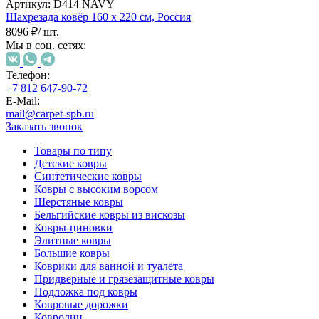
000
Артикул:
D414 NAVY
₽
Шахрезада ковёр
160 х 220 см,
Россия
от
8096 ₽
/ шт.
15
Мы в соц. сетях:
000
₽
Телефон:
до
+7 812 647-90-72
45
E-Mail:
000
mail@carpet-spb.ru
₽
Заказать звонок
от
Товары по типу
45
Детские ковры
000
Синтетические ковры
₽
Ковры с высоким ворсом
до
Шерстяные ковры
200
Бельгийские ковры из вискозы
000
Ковры-циновки
₽
Элитные ковры
По
Большие ковры
форме
Коврики для ванной и туалета
Прямоугольные
Придверные и грязезащитные ковры
ковры
Подложка под ковры
Овальные
Ковровые дорожки
ковры
Ковролин