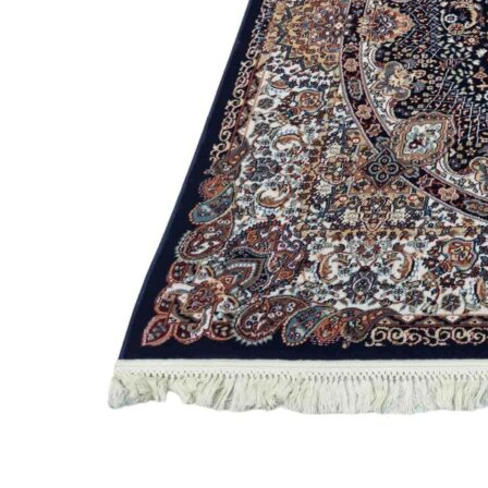
Коричневый
Кремовый
Оливковый
Разноцветный
Розовый
Серый
Синий
Фиолетовый
Черный
По
цене
от
100
₽
до
5
000
₽
от
5
000
₽
до
15