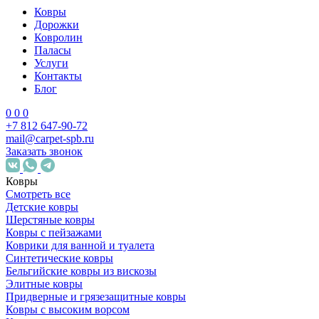
Ковры
Дорожки
Ковролин
Паласы
Услуги
Контакты
Блог
0
0
0
+7 812 647-90-72
mail@carpet-spb.ru
Заказать звонок
Ковры
Смотреть все
Детские ковры
Шерстяные ковры
Ковры с пейзажами
Коврики для ванной и туалета
Синтетические ковры
Бельгийские ковры из вискозы
Элитные ковры
Придверные и грязезащитные ковры
Ковры с высоким ворсом