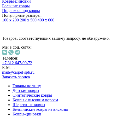
Ковры-циновки
Большие ковры
Подложка под ковры
Популярные размеры:
100 х 200
200 х 500
400 х 600
Ковры
По
Товаров, соответствующих вашему запросу, не обнаружено.
типу
изделий
Мы в соц. сетях:
Детские
ковры
Синтетические
Телефон:
ковры
+7 812 647-90-72
Ковры
E-Mail:
с
mail@carpet-spb.ru
высоким
Заказать звонок
ворсом
Шерстяные
Товары по типу
ковры
Детские ковры
Бельгийские
Синтетические ковры
ковры
Ковры с высоким ворсом
из
Шерстяные ковры
вискозы
Бельгийские ковры из вискозы
Ковры-
Ковры-циновки