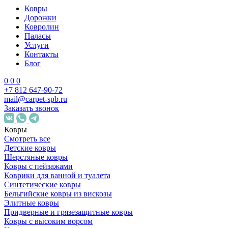
Ковры
Дорожки
Ковролин
Паласы
Услуги
Контакты
Блог
0
0
0
+7 812 647-90-72
mail@carpet-spb.ru
Заказать звонок
Ковры
Смотреть все
Детские ковры
Шерстяные ковры
Ковры с пейзажами
Коврики для ванной и туалета
Синтетические ковры
Бельгийские ковры из вискозы
Элитные ковры
Придверные и грязезащитные ковры
Ковры с высоким ворсом