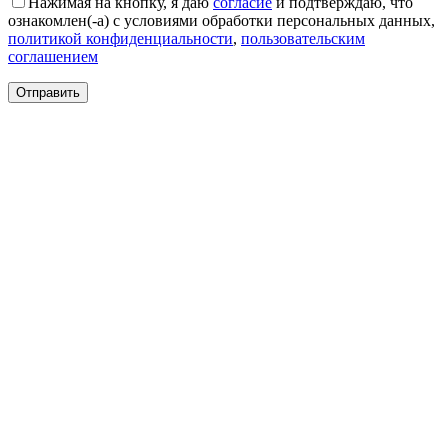
Нажимая на кнопку, я даю
согласие
и подтверждаю, что
Круглые
ознакомлен(-а) с условиями обработки персональных данных,
ковры
политикой конфиденциальности
,
пользовательским
Квадратные
соглашением
ковры
Полуовальные
ковры
Восьмигранники
Дорожки
Синтетические
ковровые
дорожки
Дорожки
на
резиновой
основе
Ковровые
шерстяные
дорожки
Паласные
дорожки
Кремлевские
дорожки
Ковролин
Ковролин
в