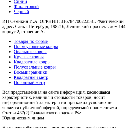
Синий
Коричневый
Фиолетовый
Кремовый
Черный
Оливковый
Разноцветный
ИП Семикин И.А. ОГРНИП: 316784700223531. Фактический
Розовый
адрес: Санкт-Петербург, 198216, Ленинский проспект, дом 144
Серый
корпус 2, строение А.
Синий
Фиолетовый
Товары по форме
Черный
Прямоугольные ковры
По
Овальные ковры
цене
Круглые ковры
от
Квадратные ковры
100
Полуовальные ковры
₽
Восьмигранники
до
Квадратный метр
5
Погонный метр
000
₽
Вся представленная на сайте информация, касающаяся
от
характеристик, наличия и стоимости товаров, носит
5
информационный характер и ни при каких условиях не
000
является публичной офертой, определяемой положениями
Статьи 437(2) Гражданского кодекса РФ.
₽
Юридическим лицам
до
15
На нашем сайте указаны розничные цены для физических