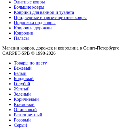
циновки
Элитные ковры
Элитные
Большие ковры
ковры
Коврики для ванной и туалета
Большие
Придверные и грязезащитные ковры
ковры
Подложка под ковры
Коврики
Ковровые дорожки
для
Ковролин
ванной
Паласы
и
Магазин ковров, дорожек и ковролина в Санкт-Петербурге
туалета
CARPET-SPB © 1998-2026
Придверные
и
Товары по цвету
грязезащитные
Бежевый
ковры
Белый
Подложка
Бордовый
под
Голубой
ковры
Желтый
По
Зеленый
цвету
Коричневый
Бежевый
Кремовый
Белый
Оливковый
Бордовый
Разноцветный
Голубой
Розовый
Желтый
Серый
Зеленый