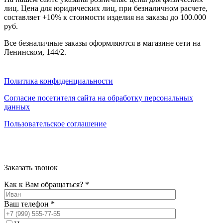
000
лиц. Цена для юридических лиц, при безналичном расчете,
₽
составляет +10% к стоимости изделия на заказы до 100.000
от
руб.
15
000
Все безналичные заказы оформляются в магазине сети на
₽
Ленинском, 144/2.
до
45
000
Политика конфиденциальности
₽
от
Согласие посетителя сайта на обработку персональных
45
данных
000
Пользовательское соглашение
₽
до
200
000
₽
Заказать звонок
По
форме
Как к Вам обращаться? *
Прямоугольные
ковры
Ваш телефон *
Овальные
ковры