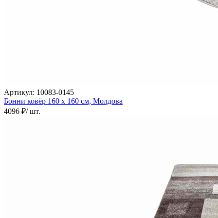
наличии
Паласы
Как
выбрать
ковер
Доставка
и
оплата
Наши
работы
Контакты
Артикул:
10083-0145
Бонни ковёр
160 х 160 см,
Молдова
+7
4096 ₽
/ шт.
812
647-
90-
72
mail@carpet-
spb.ru
Заказать
звонок