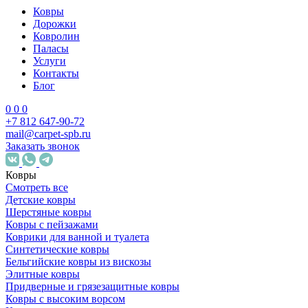
Ковры
Дорожки
Ковролин
Паласы
Услуги
Контакты
Блог
0
0
0
+7 812 647-90-72
mail@carpet-spb.ru
Заказать звонок
Ковры
Смотреть все
Детские ковры
Шерстяные ковры
Ковры с пейзажами
Коврики для ванной и туалета
Синтетические ковры
Бельгийские ковры из вискозы
Элитные ковры
Придверные и грязезащитные ковры
Ковры с высоким ворсом