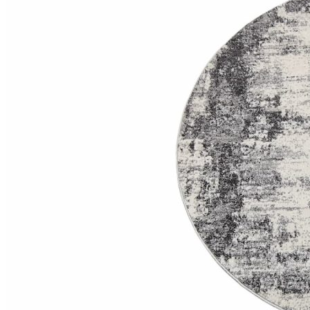
Круглые
ковры
Квадратные
ковры
Полуовальные
ковры
Восьмигранники
Дорожки
Синтетические
ковровые
дорожки
Дорожки
на
резиновой
основе
Ковровые
шерстяные
дорожки
Паласные
дорожки
Кремлевские
дорожки
Ковролин
Ковролин
в