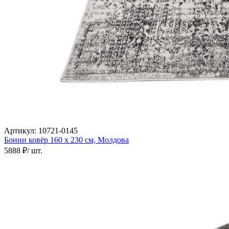
000
₽
от
15
000
₽
до
45
000
₽
от
45
000
₽
Артикул:
10721-0145
до
Бонни ковёр
160 х 230 см,
Молдова
200
5888 ₽
/ шт.
000
₽
По
форме
Прямоугольные
ковры
Овальные
ковры