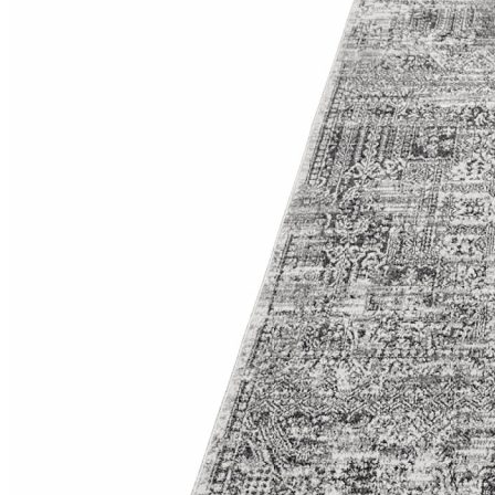
Коричневый
Кремовый
Оливковый
Разноцветный
Розовый
Серый
Синий
Фиолетовый
Черный
По
цене
от
100
₽
до
5
000
₽
от
5
000
₽
до
15