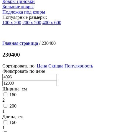
Ковры-циновки
Большие ковры
Подложка под ковры
Популярные размеры:
100 х 200
200 х 500
400 х 600
Ковры
По
Главная страница
типу
/
230400
изделий
Детские
230400
ковры
Синтетические
Сортировать по:
Цена
Скидка
Популярность
ковры
Фильтровать по цене
Ковры
с
высоким
Ширина, см
ворсом
160
Шерстяные
2
ковры
200
Бельгийские
1
ковры
Длина, см
из
160
вискозы
1
Ковры-