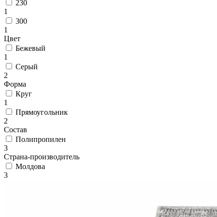
циновки
230
Элитные
1
ковры
300
Большие
1
ковры
Цвет
Коврики
Бежевый
для
1
ванной
Серый
и
2
туалета
Форма
Придверные
Круг
и
1
грязезащитные
Прямоугольник
ковры
2
Подложка
Состав
под
Полипропилен
ковры
3
По
Страна-производитель
цвету
Молдова
Бежевый
3
Белый
Бордовый
Голубой
Желтый
Зеленый