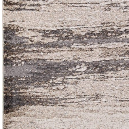
Коричневый
Кремовый
Оливковый
Разноцветный
Розовый
Серый
Синий
Фиолетовый
Черный
По
цене
от
100
₽
до
5
000
₽
от
5
000
₽
до
15