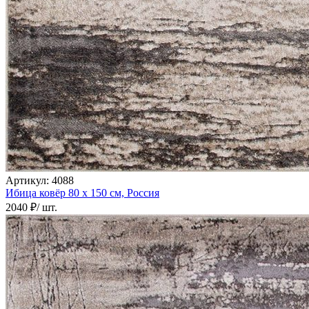
000
₽
от
15
000
₽
до
45
000
₽
от
45
000
₽
Артикул:
4088
до
Ибица ковёр
80 х 150 см,
Россия
200
2040 ₽
/ шт.
000
₽
По
форме
Прямоугольные
ковры
Овальные
ковры