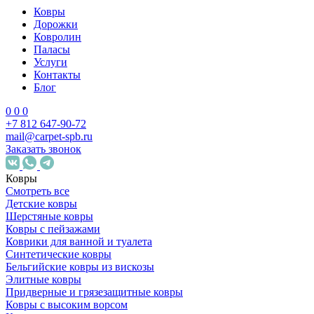
Ковры
Дорожки
Ковролин
Паласы
Услуги
Контакты
Блог
0
0
0
+7 812 647-90-72
mail@carpet-spb.ru
Заказать звонок
Ковры
Смотреть все
Детские ковры
Шерстяные ковры
Ковры с пейзажами
Коврики для ванной и туалета
Синтетические ковры
Бельгийские ковры из вискозы
Элитные ковры
Придверные и грязезащитные ковры
Ковры с высоким ворсом