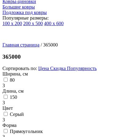
Ковры-циновки
Большие ковры
Подложка под ковры
Популярные размеры:
100 х 200
200 х 500
400 х 600
Ковры
По
Главная страница
типу
/
365000
изделий
Детские
365000
ковры
Синтетические
Сортировать по:
Цена
Скидка
Популярность
ковры
Ширина, см
Ковры
80
с
3
высоким
Длина, см
ворсом
150
Шерстяные
3
ковры
Цвет
Бельгийские
Серый
ковры
3
из
Форма
вискозы
Прямоугольник
Ковры-
3