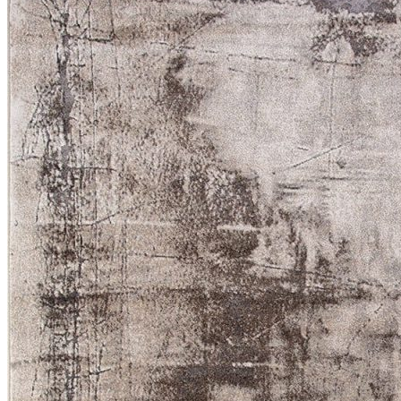
Круглые
ковры
Квадратные
ковры
Полуовальные
ковры
Восьмигранники
Дорожки
Синтетические
ковровые
дорожки
Дорожки
на
резиновой
основе
Ковровые
шерстяные
дорожки
Паласные
дорожки
Кремлевские
дорожки
Ковролин
Ковролин
в