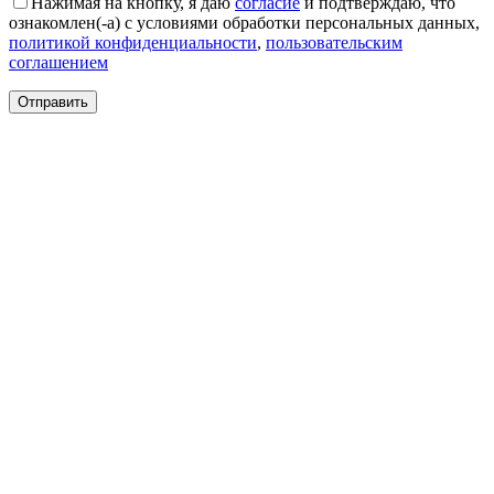
Нажимая на кнопку, я даю
согласие
и подтверждаю, что
Круглые
ознакомлен(-а) с условиями обработки персональных данных,
ковры
политикой конфиденциальности
,
пользовательским
Квадратные
соглашением
ковры
Полуовальные
ковры
Восьмигранники
Дорожки
Синтетические
ковровые
дорожки
Дорожки
на
резиновой
основе
Ковровые
шерстяные
дорожки
Паласные
дорожки
Кремлевские
дорожки
Ковролин
Ковролин
в