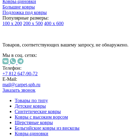
Ковры-циновки
Большие ковры
Подложка под ковры
Популярные размеры:
100 х 200
200 х 500
400 х 600
Ковры
По
Товаров, соответствующих вашему запросу, не обнаружено.
типу
изделий
Мы в соц. сетях:
Детские
ковры
Синтетические
Телефон:
ковры
+7 812 647-90-72
Ковры
E-Mail:
с
mail@carpet-spb.ru
высоким
Заказать звонок
ворсом
Шерстяные
Товары по типу
ковры
Детские ковры
Бельгийские
Синтетические ковры
ковры
Ковры с высоким ворсом
из
Шерстяные ковры
вискозы
Бельгийские ковры из вискозы
Ковры-
Ковры-циновки