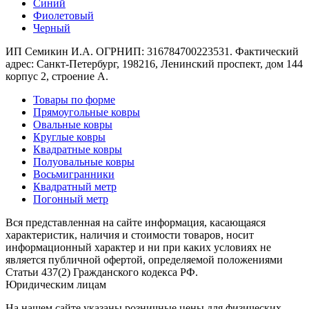
Синий
Коричневый
Фиолетовый
Кремовый
Черный
Оливковый
Разноцветный
ИП Семикин И.А. ОГРНИП: 316784700223531. Фактический
Розовый
адрес: Санкт-Петербург, 198216, Ленинский проспект, дом 144
Серый
корпус 2, строение А.
Синий
Фиолетовый
Товары по форме
Черный
Прямоугольные ковры
По
Овальные ковры
цене
Круглые ковры
от
Квадратные ковры
100
Полуовальные ковры
₽
Восьмигранники
до
Квадратный метр
5
Погонный метр
000
₽
Вся представленная на сайте информация, касающаяся
от
характеристик, наличия и стоимости товаров, носит
5
информационный характер и ни при каких условиях не
000
является публичной офертой, определяемой положениями
Статьи 437(2) Гражданского кодекса РФ.
₽
Юридическим лицам
до
15
На нашем сайте указаны розничные цены для физических