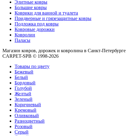
циновки
Элитные ковры
Элитные
Большие ковры
ковры
Коврики для ванной и туалета
Большие
Придверные и грязезащитные ковры
ковры
Подложка под ковры
Коврики
Ковровые дорожки
для
Ковролин
ванной
Паласы
и
Магазин ковров, дорожек и ковролина в Санкт-Петербурге
туалета
CARPET-SPB © 1998-2026
Придверные
и
Товары по цвету
грязезащитные
Бежевый
ковры
Белый
Подложка
Бордовый
под
Голубой
ковры
Желтый
По
Зеленый
цвету
Коричневый
Бежевый
Кремовый
Белый
Оливковый
Бордовый
Разноцветный
Голубой
Розовый
Желтый
Серый
Зеленый