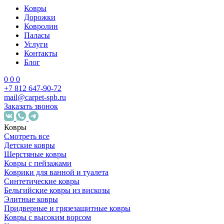
Ковры
Дорожки
Ковролин
Паласы
Услуги
Контакты
Блог
0
0
0
+7 812 647-90-72
mail@carpet-spb.ru
Заказать звонок
Ковры
Смотреть все
Детские ковры
Шерстяные ковры
Ковры с пейзажами
Коврики для ванной и туалета
Синтетические ковры
Бельгийские ковры из вискозы
Элитные ковры
Придверные и грязезащитные ковры
Ковры с высоким ворсом