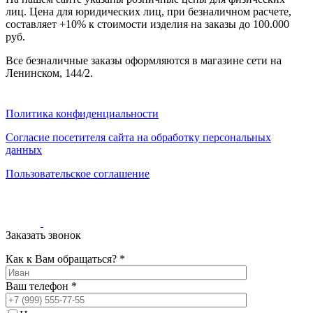
000
лиц. Цена для юридических лиц, при безналичном расчете,
₽
составляет +10% к стоимости изделия на заказы до 100.000
от
руб.
15
000
Все безналичные заказы оформляются в магазине сети на
₽
Ленинском, 144/2.
до
45
000
Политика конфиденциальности
₽
от
Согласие посетителя сайта на обработку персональных
45
данных
000
Пользовательское соглашение
₽
до
200
000
₽
Заказать звонок
По
форме
Как к Вам обращаться? *
Прямоугольные
ковры
Ваш телефон *
Овальные
ковры