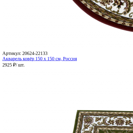
000
₽
от
15
000
₽
до
45
000
₽
Артикул:
20624-22133
от
Акварель ковёр
150 х 150 см,
Россия
45
2925 ₽
/ шт.
000
₽
до
200
000
₽
По
форме
Прямоугольные
ковры
Овальные
ковры