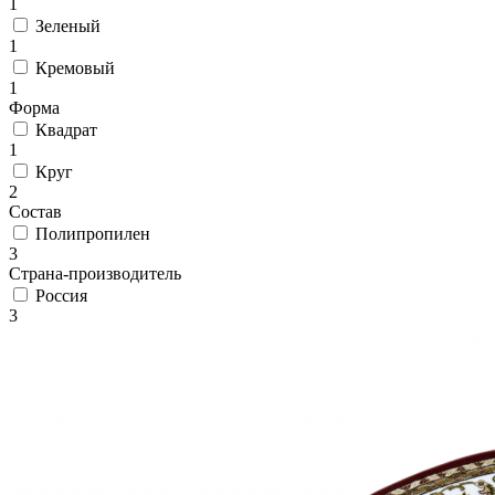
1
циновки
Элитные
Зеленый
ковры
1
Большие
Кремовый
ковры
1
Коврики
Форма
для
Квадрат
ванной
1
и
Круг
туалета
2
Придверные
Состав
и
Полипропилен
грязезащитные
3
ковры
Страна-производитель
Подложка
Россия
под
3
ковры
По
цвету
Бежевый
Белый
Бордовый
Голубой
Желтый
Зеленый