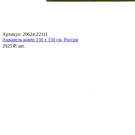
наличии
Паласы
Как
выбрать
ковер
Доставка
Артикул:
20624-22111
и
Акварель ковёр
150 х 150 см,
Россия
оплата
Наши
2925 ₽
/ шт.
работы
Контакты
+7
812
647-
90-
72
mail@carpet-
spb.ru
Заказать
звонок