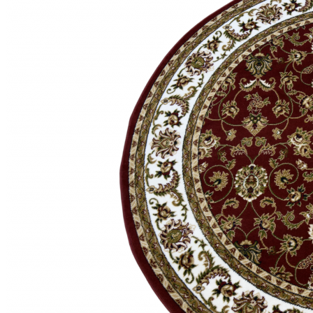
Коричневый
Кремовый
Оливковый
Разноцветный
Розовый
Серый
Синий
Фиолетовый
Черный
По
цене
от
100
₽
до
5
000
₽
от
5
000
₽
до
15