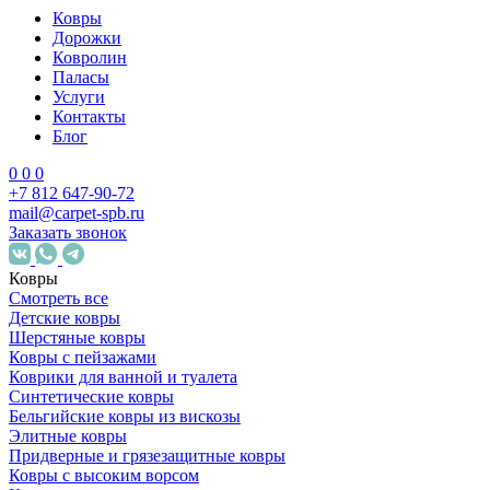
Ковры
Дорожки
Ковролин
Паласы
Услуги
Контакты
Блог
0
0
0
+7 812 647-90-72
mail@carpet-spb.ru
Заказать звонок
Ковры
Смотреть все
Детские ковры
Шерстяные ковры
Ковры с пейзажами
Коврики для ванной и туалета
Синтетические ковры
Бельгийские ковры из вискозы
Элитные ковры
Придверные и грязезащитные ковры
Ковры с высоким ворсом