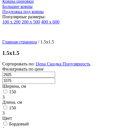
Ковры-циновки
Большие ковры
Подложка под ковры
Популярные размеры:
100 х 200
200 х 500
400 х 600
Ковры
По
Главная страница
типу
/
1.5x1.5
изделий
Детские
1.5x1.5
ковры
Синтетические
Сортировать по:
Цена
Скидка
Популярность
ковры
Фильтровать по цене
Ковры
с
высоким
Ширина, см
ворсом
150
Шерстяные
3
ковры
Длина, см
Бельгийские
150
ковры
3
из
Цвет
вискозы
Бордовый
Ковры-