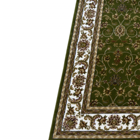
Круглые
ковры
Квадратные
ковры
Полуовальные
ковры
Восьмигранники
Дорожки
Синтетические
ковровые
дорожки
Дорожки
на
резиновой
основе
Ковровые
шерстяные
дорожки
Паласные
дорожки
Кремлевские
дорожки
Ковролин
Ковролин
в