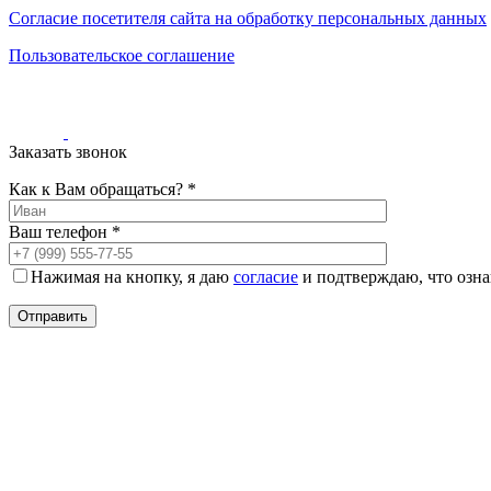
000
Согласие посетителя сайта на обработку персональных данных
₽
от
Пользовательское соглашение
15
000
₽
до
45
Заказать звонок
000
Как к Вам обращаться? *
₽
от
Ваш телефон *
45
000
₽
Нажимая на кнопку, я даю
согласие
и подтверждаю, что озна
до
200
000
₽
По
форме
Прямоугольные
ковры
Овальные
ковры