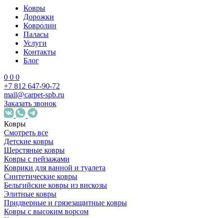
Ковры
Дорожки
Ковролин
Паласы
Услуги
Контакты
Блог
0
0
0
+7 812 647-90-72
mail@carpet-spb.ru
Заказать звонок
Ковры
Смотреть все
Детские ковры
Шерстяные ковры
Ковры с пейзажами
Коврики для ванной и туалета
Синтетические ковры
Бельгийские ковры из вискозы
Элитные ковры
Придверные и грязезащитные ковры
Ковры с высоким ворсом