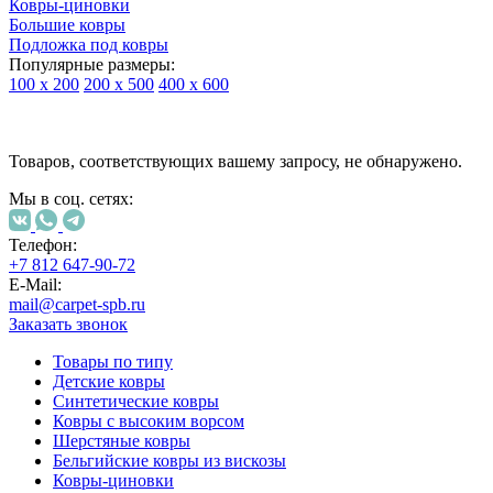
Ковры-циновки
Большие ковры
Подложка под ковры
Популярные размеры:
100 х 200
200 х 500
400 х 600
Ковры
По
Товаров, соответствующих вашему запросу, не обнаружено.
типу
изделий
Мы в соц. сетях:
Детские
ковры
Синтетические
Телефон:
ковры
+7 812 647-90-72
Ковры
E-Mail:
с
mail@carpet-spb.ru
высоким
Заказать звонок
ворсом
Шерстяные
Товары по типу
ковры
Детские ковры
Бельгийские
Синтетические ковры
ковры
Ковры с высоким ворсом
из
Шерстяные ковры
вискозы
Бельгийские ковры из вискозы
Ковры-
Ковры-циновки