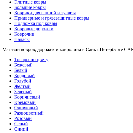
циновки
Элитные ковры
Элитные
Большие ковры
ковры
Коврики для ванной и туалета
Большие
Придверные и грязезащитные ковры
ковры
Подложка под ковры
Коврики
Ковровые дорожки
для
Ковролин
ванной
Паласы
и
Магазин ковров, дорожек и ковролина в Санкт-Петербурге C
туалета
Придверные
Товары по цвету
и
Бежевый
грязезащитные
Белый
ковры
Бордовый
Подложка
Голубой
под
Желтый
ковры
Зеленый
По
Коричневый
цвету
Кремовый
Бежевый
Оливковый
Белый
Разноцветный
Бордовый
Розовый
Голубой
Серый
Желтый
Синий
Зеленый