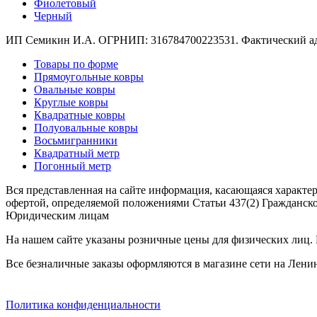
Фиолетовый
Коричневый
Черный
Кремовый
Оливковый
ИП Семикин И.А. ОГРНИП: 316784700223531. Фактический адрес
Разноцветный
Розовый
Товары по форме
Серый
Прямоугольные ковры
Синий
Овальные ковры
Фиолетовый
Круглые ковры
Черный
Квадратные ковры
По
Полуовальные ковры
цене
Восьмигранники
от
Квадратный метр
100
Погонный метр
₽
до
Вся представленная на сайте информация, касающаяся характе
5
офертой, определяемой положениями Статьи 437(2) Гражданско
000
Юридическим лицам
₽
На нашем сайте указаны розничные цены для физических лиц. Ц
от
5
Все безналичные заказы оформляются в магазине сети на Ленин
000
₽
до
Политика конфиденциальности
15