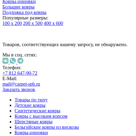
Ковры-циновки
Большие ковры
Подложка под ковры
Популярные размеры:
100 х 200
200 х 500
400 х 600
Ковры
По
Товаров, соответствующих вашему запросу, не обнаружено.
типу
изделий
Мы в соц. сетях:
Детские
ковры
Синтетические
Телефон:
ковры
+7 812 647-90-72
Ковры
E-Mail:
с
mail@carpet-spb.ru
высоким
Заказать звонок
ворсом
Шерстяные
Товары по типу
ковры
Детские ковры
Бельгийские
Синтетические ковры
ковры
Ковры с высоким ворсом
из
Шерстяные ковры
вискозы
Бельгийские ковры из вискозы
Ковры-
Ковры-циновки