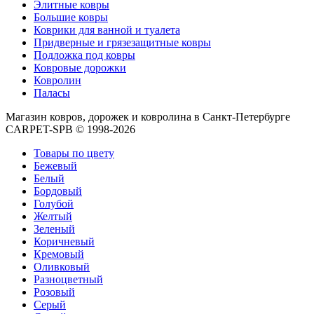
циновки
Элитные ковры
Элитные
Большие ковры
ковры
Коврики для ванной и туалета
Большие
Придверные и грязезащитные ковры
ковры
Подложка под ковры
Коврики
Ковровые дорожки
для
Ковролин
ванной
Паласы
и
Магазин ковров, дорожек и ковролина в Санкт-Петербурге
туалета
CARPET-SPB © 1998-2026
Придверные
и
Товары по цвету
грязезащитные
Бежевый
ковры
Белый
Подложка
Бордовый
под
Голубой
ковры
Желтый
По
Зеленый
цвету
Коричневый
Бежевый
Кремовый
Белый
Оливковый
Бордовый
Разноцветный
Голубой
Розовый
Желтый
Серый
Зеленый