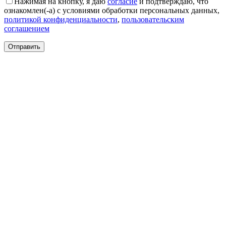
Нажимая на кнопку, я даю
согласие
и подтверждаю, что
Круглые
ознакомлен(-а) с условиями обработки персональных данных,
ковры
политикой конфиденциальности
,
пользовательским
Квадратные
соглашением
ковры
Полуовальные
ковры
Восьмигранники
Дорожки
Синтетические
ковровые
дорожки
Дорожки
на
резиновой
основе
Ковровые
шерстяные
дорожки
Паласные
дорожки
Кремлевские
дорожки
Ковролин
Ковролин
в