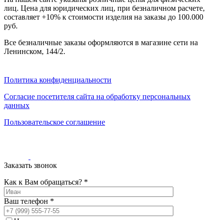
000
лиц. Цена для юридических лиц, при безналичном расчете,
₽
составляет +10% к стоимости изделия на заказы до 100.000
от
руб.
15
000
Все безналичные заказы оформляются в магазине сети на
₽
Ленинском, 144/2.
до
45
000
Политика конфиденциальности
₽
от
Согласие посетителя сайта на обработку персональных
45
данных
000
Пользовательское соглашение
₽
до
200
000
₽
Заказать звонок
По
форме
Как к Вам обращаться? *
Прямоугольные
ковры
Ваш телефон *
Овальные
ковры