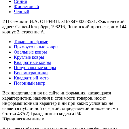
Синий
Коричневый
Фиолетовый
Кремовый
Черный
Оливковый
Разноцветный
ИП Семикин И.А. ОГРНИП: 316784700223531. Фактический
Розовый
адрес: Санкт-Петербург, 198216, Ленинский проспект, дом 144
Серый
корпус 2, строение А.
Синий
Фиолетовый
Товары по форме
Черный
Прямоугольные ковры
По
Овальные ковры
цене
Круглые ковры
от
Квадратные ковры
100
Полуовальные ковры
₽
Восьмигранники
до
Квадратный метр
5
Погонный метр
000
₽
Вся представленная на сайте информация, касающаяся
от
характеристик, наличия и стоимости товаров, носит
5
информационный характер и ни при каких условиях не
000
является публичной офертой, определяемой положениями
Статьи 437(2) Гражданского кодекса РФ.
₽
Юридическим лицам
до
15
На нашем сайте указаны розничные цены для физических