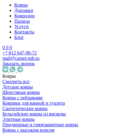
Ковры
Дорожки
Ковролин
Паласы
Услуги
Контакты
Блог
0
0
0
+7 812 647-90-72
mail@carpet-spb.ru
Заказать звонок
Ковры
Смотреть все
Детские ковры
Шерстяные ковры
Ковры с пейзажами
Коврики для ванной и туалета
Синтетические ковры
Бельгийские ковры из вискозы
Элитные ковры
Придверные и грязезащитные ковры
Ковры с высоким ворсом