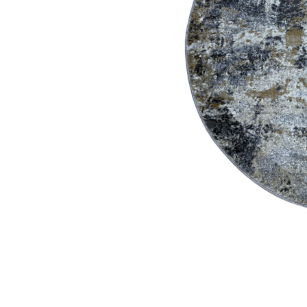
Коричневый
Кремовый
Оливковый
Разноцветный
Розовый
Серый
Синий
Фиолетовый
Черный
По
цене
от
100
₽
до
5
000
₽
от
5
000
₽
до
15