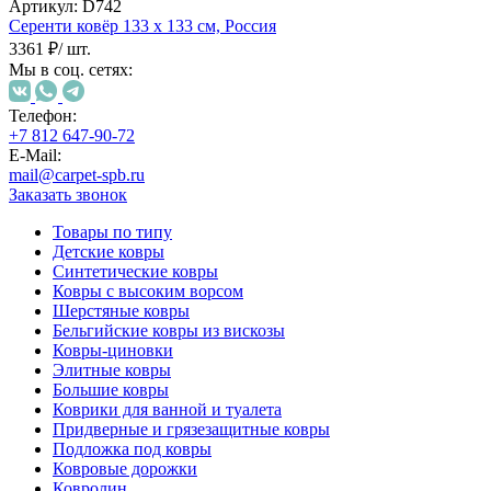
000
Артикул:
D742
₽
Серенти ковёр
133 х 133 см,
Россия
от
3361 ₽
/ шт.
15
Мы в соц. сетях:
000
₽
Телефон:
до
+7 812 647-90-72
45
E-Mail:
000
mail@carpet-spb.ru
₽
Заказать звонок
от
Товары по типу
45
Детские ковры
000
Синтетические ковры
₽
Ковры с высоким ворсом
до
Шерстяные ковры
200
Бельгийские ковры из вискозы
000
Ковры-циновки
₽
Элитные ковры
По
Большие ковры
форме
Коврики для ванной и туалета
Прямоугольные
Придверные и грязезащитные ковры
ковры
Подложка под ковры
Овальные
Ковровые дорожки
ковры
Ковролин