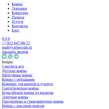
Ковры
Дорожки
Ковролин
Паласы
Услуги
Контакты
Блог
0
0
0
+7 812 647-90-72
mail@carpet-spb.ru
Заказать звонок
Ковры
Смотреть все
Детские ковры
Шерстяные ковры
Ковры с пейзажами
Коврики для ванной и туалета
Синтетические ковры
Бельгийские ковры из вискозы
Элитные ковры
Придверные и грязезащитные ковры
Ковры с высоким ворсом