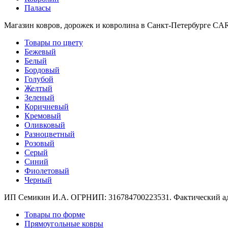
Круглые
Паласы
ковры
Квадратные
Магазин ковров, дорожек и ковролина в Санкт-Петербурге C
ковры
Полуовальные
Товары по цвету
ковры
Бежевый
Восьмигранники
Белый
Дорожки
Бордовый
Синтетические
Голубой
ковровые
Желтый
дорожки
Зеленый
Дорожки
Коричневый
на
Кремовый
резиновой
Оливковый
основе
Разноцветный
Ковровые
Розовый
шерстяные
Серый
дорожки
Синий
Паласные
Фиолетовый
дорожки
Черный
Кремлевские
дорожки
ИП Семикин И.А. ОГРНИП: 316784700223531. Фактический адрес
Ковролин
Ковролин
Товары по форме
в
Прямоугольные ковры