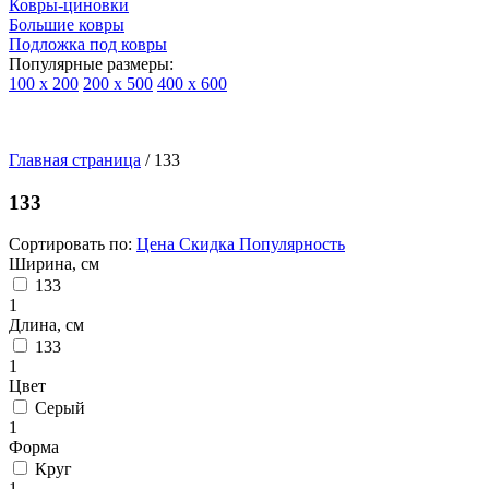
Ковры-циновки
Большие ковры
Подложка под ковры
Популярные размеры:
100 х 200
200 х 500
400 х 600
Ковры
По
Главная страница
типу
/
133
изделий
Детские
133
ковры
Синтетические
Сортировать по:
Цена
Скидка
Популярность
ковры
Ширина, см
Ковры
133
с
1
высоким
Длина, см
ворсом
133
Шерстяные
1
ковры
Цвет
Бельгийские
Серый
ковры
1
из
Форма
вискозы
Круг
Ковры-
1