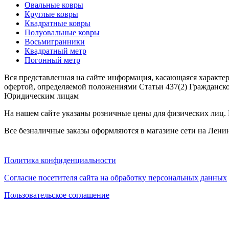
наличии
Овальные ковры
Паласы
Круглые ковры
Как
Квадратные ковры
выбрать
Полуовальные ковры
ковер
Восьмигранники
Доставка
Квадратный метр
и
Погонный метр
оплата
Вся представленная на сайте информация, касающаяся характе
Наши
офертой, определяемой положениями Статьи 437(2) Гражданско
работы
Юридическим лицам
Контакты
На нашем сайте указаны розничные цены для физических лиц. Ц
+7
812
Все безналичные заказы оформляются в магазине сети на Ленин
647-
90-
72
mail@carpet-
Политика конфиденциальности
spb.ru
Согласие посетителя сайта на обработку персональных данных
Заказать
звонок
Пользовательское соглашение