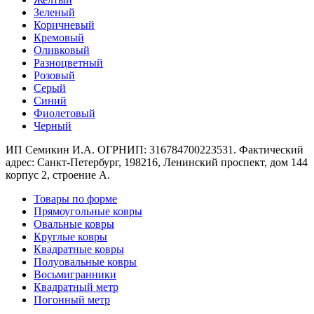
наличии
Зеленый
Паласы
Коричневый
Как
Кремовый
выбрать
Оливковый
ковер
Разноцветный
Доставка
Розовый
и
Серый
оплата
Синий
Наши
Фиолетовый
работы
Черный
Контакты
ИП Семикин И.А. ОГРНИП: 316784700223531. Фактический
+7
адрес: Санкт-Петербург, 198216, Ленинский проспект, дом 144
812
корпус 2, строение А.
647-
90-
Товары по форме
72
Прямоугольные ковры
mail@carpet-
Овальные ковры
spb.ru
Круглые ковры
Заказать
Квадратные ковры
звонок
Полуовальные ковры
Восьмигранники
Квадратный метр
Погонный метр