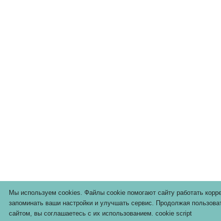
Мы используем cookies. Файлы cookie помогают сайту работать корре
запоминать ваши настройки и улучшать сервис. Продолжая пользова
сайтом,
вы соглашаетесь с их использованием
.
cookie script