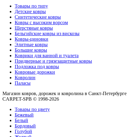
Круглые
Товары по типу
ковры
Детские ковры
Квадратные
Синтетические ковры
ковры
Ковры с высоким ворсом
Полуовальные
Шерстяные ковры
ковры
Бельгийские ковры из вискозы
Восьмигранники
Ковры-циновки
Дорожки
Элитные ковры
Синтетические
Большие ковры
ковровые
Коврики для ванной и туалета
дорожки
Придверные и грязезащитные ковры
Дорожки
Подложка под ковры
на
Ковровые дорожки
резиновой
Ковролин
основе
Паласы
Ковровые
шерстяные
Магазин ковров, дорожек и ковролина в Санкт-Петербурге
дорожки
CARPET-SPB © 1998-2026
Паласные
дорожки
Товары по цвету
Кремлевские
Бежевый
дорожки
Белый
Ковролин
Бордовый
Ковролин
Голубой
в
Желтый