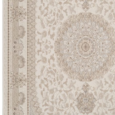
Коричневый
Кремовый
Оливковый
Разноцветный
Розовый
Серый
Синий
Фиолетовый
Черный
По
цене
от
100
₽
до
5
000
₽
от
5
000
₽
до
15