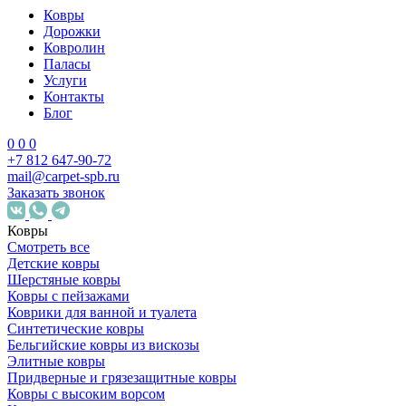
Ковры
Дорожки
Ковролин
Паласы
Услуги
Контакты
Блог
0
0
0
+7 812 647-90-72
mail@carpet-spb.ru
Заказать звонок
Ковры
Смотреть все
Детские ковры
Шерстяные ковры
Ковры с пейзажами
Коврики для ванной и туалета
Синтетические ковры
Бельгийские ковры из вискозы
Элитные ковры
Придверные и грязезащитные ковры
Ковры с высоким ворсом