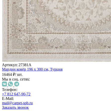
000
₽
от
15
000
₽
до
45
000
₽
от
45
000
₽
Артикул:
27381А
до
Мардин ковёр
196 х 300 см,
Турция
200
16464 ₽
/ шт.
000
Мы в соц. сетях:
₽
По
Телефон:
форме
+7 812 647-90-72
Прямоугольные
E-Mail:
ковры
mail@carpet-spb.ru
Овальные
Заказать звонок
ковры