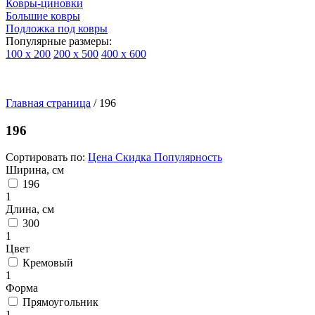
Ковры-циновки
Большие ковры
Подложка под ковры
Популярные размеры:
100 х 200
200 х 500
400 х 600
Ковры
По
Главная страница
типу
/
196
изделий
Детские
196
ковры
Синтетические
Сортировать по:
Цена
Скидка
Популярность
ковры
Ширина, см
Ковры
196
с
1
высоким
Длина, см
ворсом
300
Шерстяные
1
ковры
Цвет
Бельгийские
Кремовый
ковры
1
из
Форма
вискозы
Прямоугольник
Ковры-
1