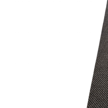
Круглые
ковры
Квадратные
ковры
Полуовальные
ковры
Восьмигранники
Дорожки
Синтетические
ковровые
дорожки
Дорожки
на
резиновой
основе
Ковровые
шерстяные
дорожки
Паласные
дорожки
Кремлевские
дорожки
Ковролин
Ковролин
в