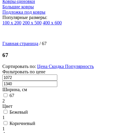
Ковры-циновки
Большие ковры
Подложка под ковры
Популярные размеры:
100 х 200
200 х 500
400 х 600
Ковры
По
Главная страница
типу
/
67
изделий
Детские
67
ковры
Синтетические
Сортировать по:
Цена
Скидка
Популярность
ковры
Фильтровать по цене
Ковры
с
высоким
Ширина, см
ворсом
67
Шерстяные
2
ковры
Цвет
Бельгийские
Бежевый
ковры
1
из
Коричневый
вискозы
1
Ковры-