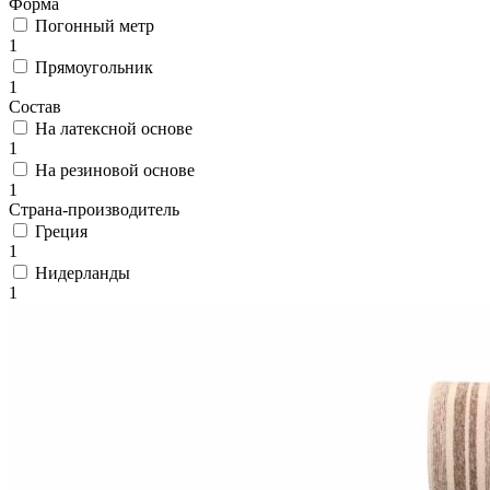
Форма
циновки
Элитные
Погонный метр
ковры
1
Большие
Прямоугольник
ковры
1
Коврики
Состав
для
На латексной основе
ванной
1
и
На резиновой основе
туалета
1
Придверные
Страна-производитель
и
Греция
грязезащитные
1
ковры
Нидерланды
Подложка
1
под
ковры
По
цвету
Бежевый
Белый
Бордовый
Голубой
Желтый
Зеленый