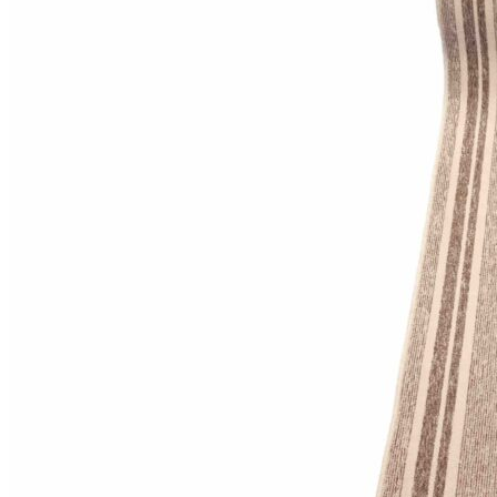
Коричневый
Кремовый
Оливковый
Разноцветный
Розовый
Серый
Синий
Фиолетовый
Черный
По
цене
от
100
₽
до
5
000
₽
от
5
000
₽
до
15