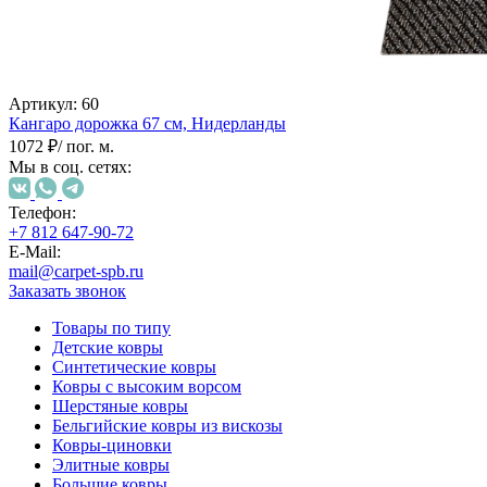
наличии
Паласы
Как
выбрать
ковер
Артикул:
60
Доставка
Кангаро дорожка
67 см,
Нидерланды
и
оплата
1072 ₽
/ пог. м.
Наши
Мы в соц. сетях:
работы
Контакты
Телефон:
+7 812 647-90-72
+7
E-Mail:
812
mail@carpet-spb.ru
647-
Заказать звонок
90-
72
Товары по типу
mail@carpet-
Детские ковры
spb.ru
Синтетические ковры
Заказать
Ковры с высоким ворсом
звонок
Шерстяные ковры
Бельгийские ковры из вискозы
Ковры-циновки
Элитные ковры
Большие ковры