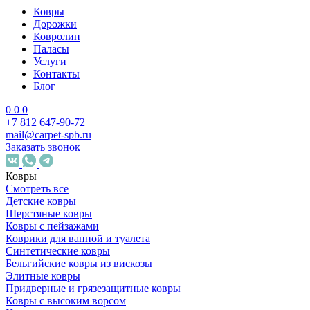
Ковры
Дорожки
Ковролин
Паласы
Услуги
Контакты
Блог
0
0
0
+7 812 647-90-72
mail@carpet-spb.ru
Заказать звонок
Ковры
Смотреть все
Детские ковры
Шерстяные ковры
Ковры с пейзажами
Коврики для ванной и туалета
Синтетические ковры
Бельгийские ковры из вискозы
Элитные ковры
Придверные и грязезащитные ковры
Ковры с высоким ворсом