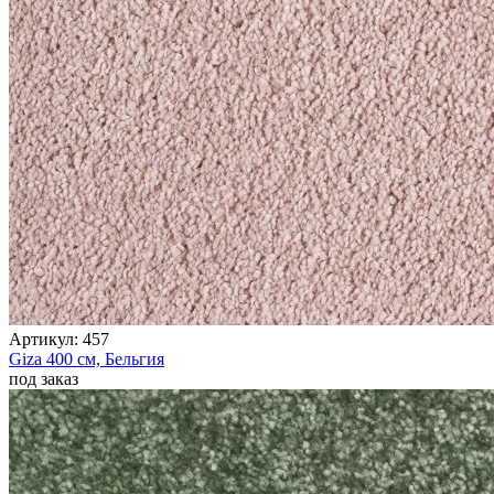
Артикул:
457
Giza
400 см,
Бельгия
под заказ