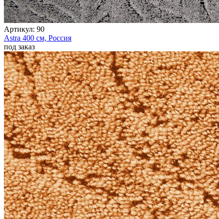
Круглые
ковры
Квадратные
Артикул:
90
ковры
Astra
400 см,
Россия
Полуовальные
под заказ
ковры
Восьмигранники
Дорожки
Синтетические
ковровые
дорожки
Дорожки
на
резиновой
основе
Ковровые
шерстяные
дорожки
Паласные
дорожки
Кремлевские
дорожки
Ковролин
Ковролин
в