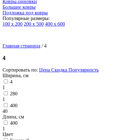
Ковры-циновки
Большие ковры
Подложка под ковры
Популярные размеры:
100 х 200
200 х 500
400 х 600
Ковры
По
Главная страница
типу
/
4
изделий
Детские
4
ковры
Синтетические
Сортировать по:
Цена
Скидка
Популярность
ковры
Ширина, см
Ковры
4
с
1
высоким
280
ворсом
1
Шерстяные
400
ковры
40
Бельгийские
Длина, см
ковры
400
из
1
вискозы
Цвет
Ковры-