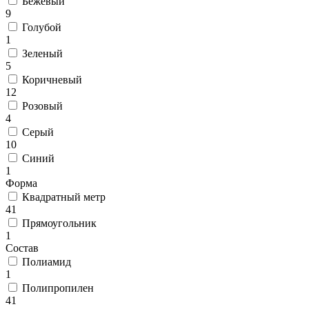
Бежевый
циновки
9
Элитные
Голубой
ковры
1
Большие
ковры
Зеленый
Коврики
5
для
Коричневый
ванной
12
и
Розовый
туалета
4
Придверные
Серый
и
10
грязезащитные
Синий
ковры
1
Подложка
Форма
под
Квадратный метр
ковры
41
По
Прямоугольник
цвету
1
Бежевый
Состав
Белый
Полиамид
Бордовый
1
Голубой
Полипропилен
Желтый
41
Зеленый