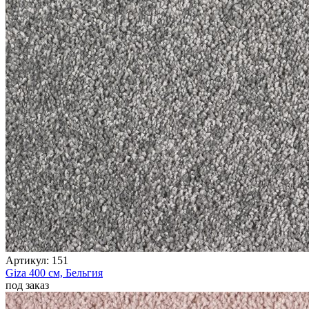
Артикул:
151
Giza
400 см,
Бельгия
под заказ