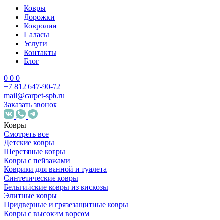
Ковры
Дорожки
Ковролин
Паласы
Услуги
Контакты
Блог
0
0
0
+7 812 647-90-72
mail@carpet-spb.ru
Заказать звонок
Ковры
Смотреть все
Детские ковры
Шерстяные ковры
Ковры с пейзажами
Коврики для ванной и туалета
Синтетические ковры
Бельгийские ковры из вискозы
Элитные ковры
Придверные и грязезащитные ковры
Ковры с высоким ворсом