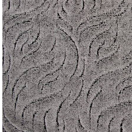
000
₽
от
15
000
₽
до
45
000
₽
от
45
000
₽
до
200
000
₽
По
форме
Прямоугольные
ковры
Овальные
ковры