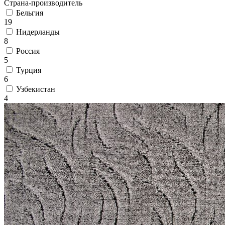
Страна-производитель
Коричневый
Кремовый
Бельгия
Оливковый
19
Разноцветный
Нидерланды
Розовый
8
Серый
Россия
Синий
5
Фиолетовый
Турция
Черный
6
По
Узбекистан
цене
4
от
100
₽
до
5
000
₽
от
5
000
₽
до
15