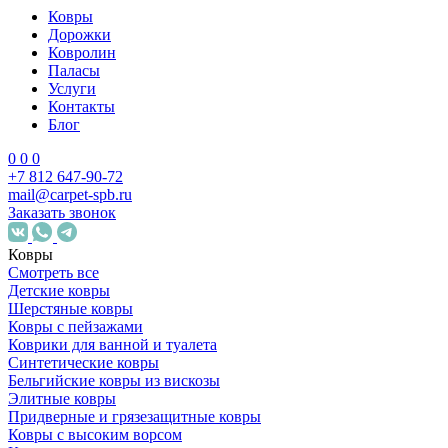
Ковры
Дорожки
Ковролин
Паласы
Услуги
Контакты
Блог
0
0
0
+7 812 647-90-72
mail@carpet-spb.ru
Заказать звонок
Ковры
Смотреть все
Детские ковры
Шерстяные ковры
Ковры с пейзажами
Коврики для ванной и туалета
Синтетические ковры
Бельгийские ковры из вискозы
Элитные ковры
Придверные и грязезащитные ковры
Ковры с высоким ворсом