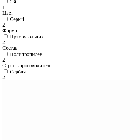
циновки
230
Элитные
1
ковры
Цвет
Большие
Серый
ковры
2
Коврики
Форма
для
Прямоугольник
ванной
2
и
Состав
туалета
Полипропилен
Придверные
2
и
Страна-производитель
грязезащитные
Сербия
ковры
2
Подложка
под
ковры
По
цвету
Бежевый
Белый
Бордовый
Голубой
Желтый
Зеленый