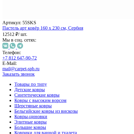
наличии
Паласы
Как
выбрать
Артикул:
55SKS
ковер
Пастель арт ковёр
160 х 230 см,
Сербия
Доставка
12512 ₽
/ шт.
и
Мы в соц. сетях:
оплата
Наши
работы
Телефон:
Контакты
+7 812 647-90-72
E-Mail:
+7
mail@carpet-spb.ru
812
Заказать звонок
647-
90-
Товары по типу
72
Детские ковры
mail@carpet-
Синтетические ковры
spb.ru
Ковры с высоким ворсом
Заказать
Шерстяные ковры
звонок
Бельгийские ковры из вискозы
Ковры-циновки
Элитные ковры
Большие ковры
Коврики для ванной и туалета