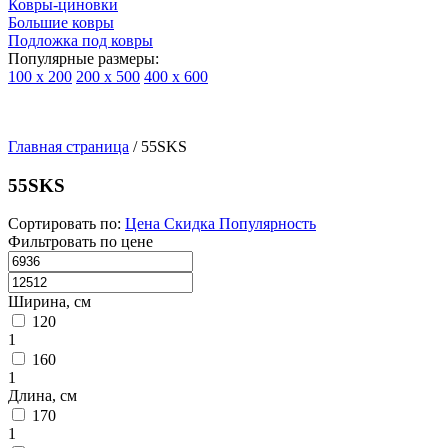
Ковры-циновки
Большие ковры
Подложка под ковры
Популярные размеры:
100 х 200
200 х 500
400 х 600
Ковры
По
Главная страница
типу
/
55SKS
изделий
Детские
55SKS
ковры
Синтетические
Сортировать по:
Цена
Скидка
Популярность
ковры
Фильтровать по цене
Ковры
с
высоким
Ширина, см
ворсом
120
Шерстяные
1
ковры
160
Бельгийские
1
ковры
Длина, см
из
170
вискозы
1
Ковры-