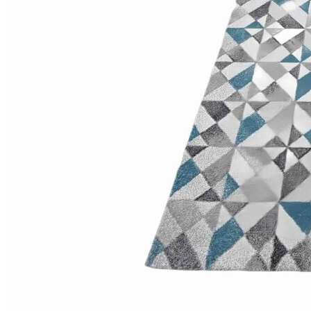
Круглые
ковры
Квадратные
ковры
Полуовальные
ковры
Восьмигранники
Дорожки
Синтетические
ковровые
дорожки
Дорожки
на
резиновой
основе
Ковровые
шерстяные
дорожки
Паласные
дорожки
Кремлевские
дорожки
Ковролин
Ковролин
в