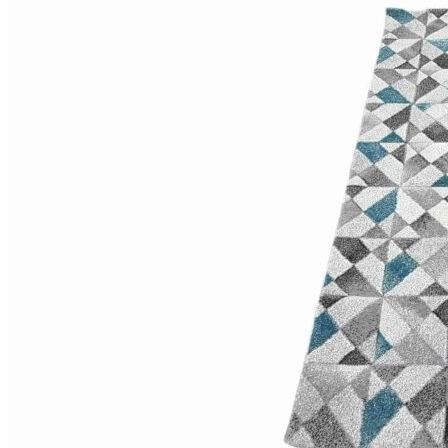
Коричневый
Кремовый
Оливковый
Разноцветный
Розовый
Серый
Синий
Фиолетовый
Черный
По
цене
от
100
₽
до
5
000
₽
от
5
000
₽
до
15