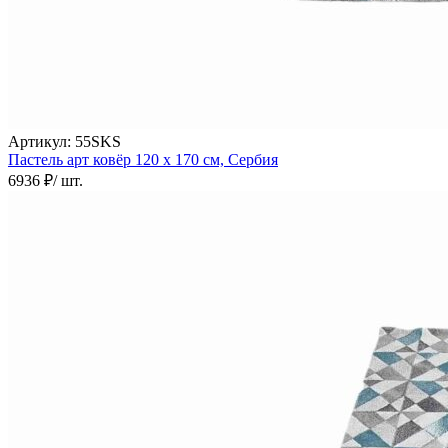
000
₽
от
15
000
₽
до
45
Артикул:
55SKS
000
Пастель арт ковёр
120 х 170 см,
Сербия
₽
6936 ₽
/ шт.
от
45
000
₽
до
200
000
₽
По
форме
Прямоугольные
ковры
Овальные
ковры