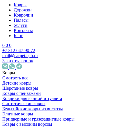
Ковры
Дорожки
Ковролин
Паласы
Услуги
Контакты
Блог
0
0
0
+7 812 647-90-72
mail@carpet-spb.ru
Заказать звонок
Ковры
Смотреть все
Детские ковры
Шерстяные ковры
Ковры с пейзажами
Коврики для ванной и туалета
Синтетические ковры
Бельгийские ковры из вискозы
Элитные ковры
Придверные и грязезащитные ковры
Ковры с высоким ворсом