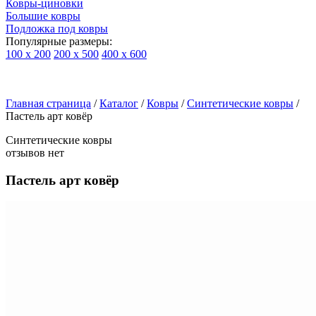
Ковры-циновки
Большие ковры
Подложка под ковры
Популярные размеры:
100 х 200
200 х 500
400 х 600
Ковры
По
Главная страница
типу
/
Каталог
/
Ковры
/
Синтетические ковры
/
Пастель арт ковёр
изделий
Детские
Синтетические ковры
ковры
отзывов нет
Синтетические
ковры
Пастель арт ковёр
Ковры
с
высоким
ворсом
Шерстяные
ковры
Бельгийские
ковры
из
вискозы
Ковры-