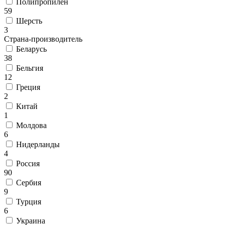
Полипропилен
Круглые
59
ковры
Шерсть
Квадратные
3
ковры
Страна-производитель
Полуовальные
ковры
Беларусь
Восьмигранники
38
Дорожки
Бельгия
Синтетические
12
ковровые
Греция
дорожки
2
Дорожки
Китай
на
1
резиновой
Молдова
основе
6
Ковровые
Нидерланды
шерстяные
4
дорожки
Россия
Паласные
90
дорожки
Сербия
Кремлевские
9
дорожки
Турция
Ковролин
6
Ковролин
в
Украина