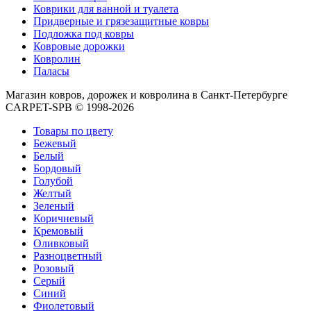
Коврики для ванной и туалета
Придверные и грязезащитные ковры
Подложка под ковры
Ковровые дорожки
Ковролин
Паласы
Магазин ковров, дорожек и ковролина в Санкт-Петербурге
CARPET-SPB © 1998-2026
Товары по цвету
Бежевый
Белый
Бордовый
Голубой
Желтый
Зеленый
Коричневый
Кремовый
Оливковый
Разноцветный
Розовый
Серый
Синий
Фиолетовый