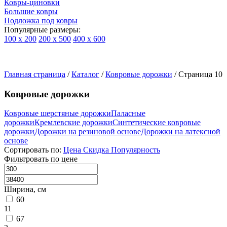
Ковры-циновки
Большие ковры
Подложка под ковры
Популярные размеры:
100 х 200
200 х 500
400 х 600
Ковры
По
Главная страница
типу
/
Каталог
/
Ковровые дорожки
/
Страница 10
изделий
Детские
Ковровые дорожки
ковры
Синтетические
Ковровые шерстяные дорожки
Паласные
ковры
дорожки
Кремлевские дорожки
Синтетические ковровые
Ковры
дорожки
Дорожки на резиновой основе
Дорожки на латексной
с
основе
высоким
Сортировать по:
Цена
Скидка
Популярность
ворсом
Фильтровать по цене
Шерстяные
ковры
Бельгийские
Ширина, см
ковры
60
из
11
вискозы
67
Ковры-