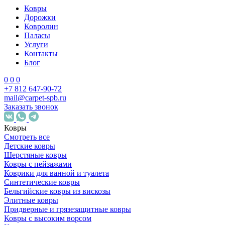
Ковры
Дорожки
Ковролин
Паласы
Услуги
Контакты
Блог
0
0
0
+7 812 647-90-72
mail@carpet-spb.ru
Заказать звонок
Ковры
Смотреть все
Детские ковры
Шерстяные ковры
Ковры с пейзажами
Коврики для ванной и туалета
Синтетические ковры
Бельгийские ковры из вискозы
Элитные ковры
Придверные и грязезащитные ковры
Ковры с высоким ворсом