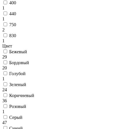
Коричневый
400
Кремовый
1
Оливковый
440
Разноцветный
1
Розовый
750
Серый
2
Синий
830
Фиолетовый
1
Черный
Цвет
По
Бежевый
цене
29
от
Бордовый
100
20
₽
Голубой
до
1
5
Зеленый
000
24
₽
Коричневый
от
36
5
Розовый
000
1
₽
Серый
до
47
15
Синий