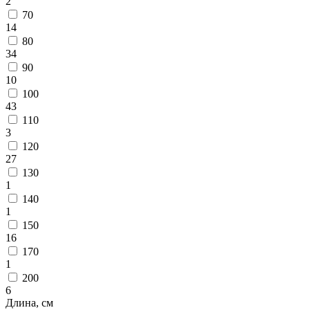
2
циновки
70
Элитные
14
ковры
Большие
80
ковры
34
Коврики
90
для
10
ванной
100
и
43
туалета
110
Придверные
3
и
120
грязезащитные
27
ковры
130
Подложка
1
под
140
ковры
1
По
150
цвету
16
Бежевый
170
Белый
1
Бордовый
Голубой
200
Желтый
6
Зеленый
Длина, см