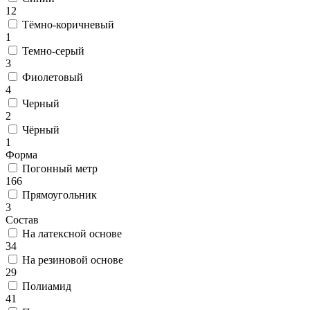
000
12
₽
Тёмно-коричневый
от
1
15
Темно-серый
000
3
₽
Фиолетовый
до
4
45
Черный
000
2
₽
Чёрный
от
1
45
Форма
000
Погонный метр
₽
166
до
Прямоугольник
200
3
000
Состав
₽
На латексной основе
По
34
форме
На резиновой основе
Прямоугольные
29
ковры
Полиамид
Овальные
41
ковры