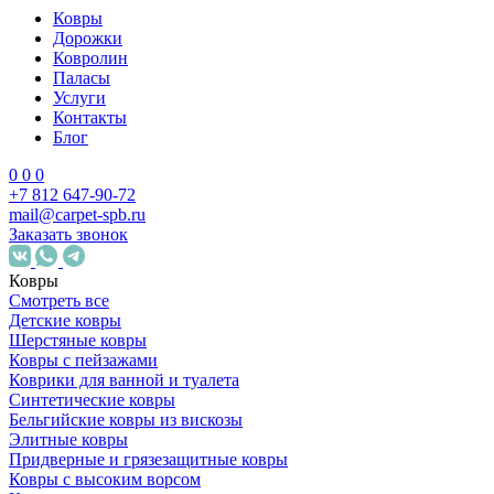
Ковры
Дорожки
Ковролин
Паласы
Услуги
Контакты
Блог
0
0
0
+7 812 647-90-72
mail@carpet-spb.ru
Заказать звонок
Ковры
Смотреть все
Детские ковры
Шерстяные ковры
Ковры с пейзажами
Коврики для ванной и туалета
Синтетические ковры
Бельгийские ковры из вискозы
Элитные ковры
Придверные и грязезащитные ковры
Ковры с высоким ворсом