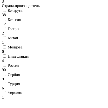
3
Круглые
Страна-производитель
ковры
Квадратные
Беларусь
ковры
38
Полуовальные
Бельгия
ковры
12
Восьмигранники
Греция
Дорожки
2
Синтетические
Китай
ковровые
1
дорожки
Молдова
Дорожки
6
на
Нидерланды
резиновой
4
основе
Россия
Ковровые
90
шерстяные
Сербия
дорожки
9
Паласные
Турция
дорожки
6
Кремлевские
дорожки
Украина
Ковролин
1
Ковролин
в