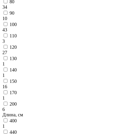
циновки
80
Элитные
34
ковры
90
Большие
10
ковры
100
Коврики
43
для
110
ванной
3
и
120
туалета
27
Придверные
130
и
1
грязезащитные
140
ковры
1
Подложка
150
под
16
ковры
170
По
1
цвету
Бежевый
200
Белый
6
Бордовый
Длина, см
Голубой
400
Желтый
1
Зеленый
440