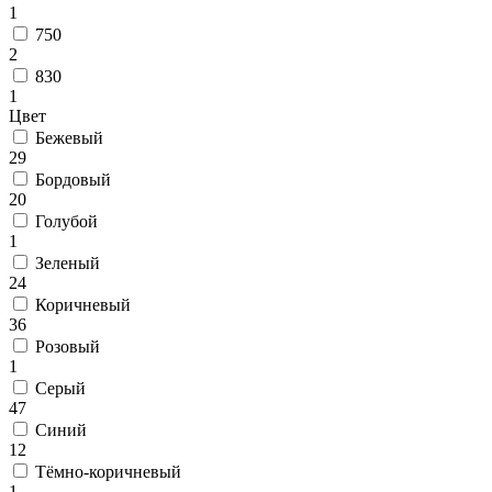
Коричневый
1
Кремовый
750
Оливковый
2
Разноцветный
830
Розовый
1
Серый
Цвет
Синий
Бежевый
Фиолетовый
29
Черный
Бордовый
По
20
цене
Голубой
от
1
100
Зеленый
₽
24
до
Коричневый
5
36
000
Розовый
₽
1
от
Серый
5
47
000
Синий
₽
12
до
Тёмно-коричневый
15
1