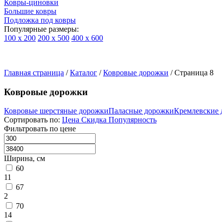
Ковры-циновки
Большие ковры
Подложка под ковры
Популярные размеры:
100 х 200
200 х 500
400 х 600
Ковры
По
Главная страница
типу
/
Каталог
/
Ковровые дорожки
/
Страница 8
изделий
Детские
Ковровые дорожки
ковры
Синтетические
Ковровые шерстяные дорожки
Паласные дорожки
Кремлевские
ковры
Сортировать по:
Цена
Скидка
Популярность
Ковры
Фильтровать по цене
с
высоким
ворсом
Ширина, см
Шерстяные
60
ковры
11
Бельгийские
67
ковры
2
из
70
вискозы
14
Ковры-