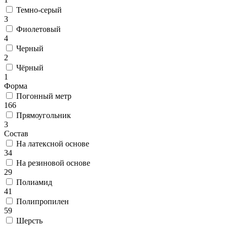
000
Темно-серый
₽
3
от
Фиолетовый
15
4
000
Черный
₽
2
до
Чёрный
45
1
000
Форма
₽
Погонный метр
от
166
45
Прямоугольник
000
3
₽
Состав
до
На латексной основе
200
34
000
На резиновой основе
₽
29
По
Полиамид
форме
41
Прямоугольные
Полипропилен
ковры
59
Овальные
Шерсть
ковры