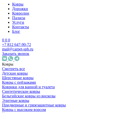
Ковры
Дорожки
Ковролин
Паласы
Услуги
Контакты
Блог
0
0
0
+7 812 647-90-72
mail@carpet-spb.ru
Заказать звонок
Ковры
Смотреть все
Детские ковры
Шерстяные ковры
Ковры с пейзажами
Коврики для ванной и туалета
Синтетические ковры
Бельгийские ковры из вискозы
Элитные ковры
Придверные и грязезащитные ковры
Ковры с высоким ворсом