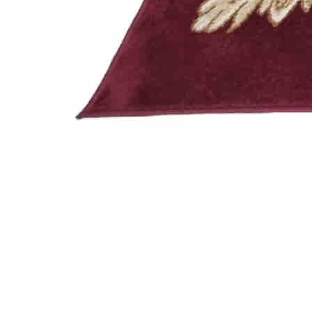
Круглые
ковры
Квадратные
ковры
Полуовальные
ковры
Восьмигранники
Дорожки
Синтетические
ковровые
дорожки
Дорожки
на
резиновой
основе
Ковровые
шерстяные
дорожки
Паласные
дорожки
Кремлевские
дорожки
Ковролин
Ковролин
в