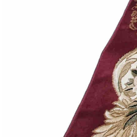
000
₽
от
15
000
₽
до
45
000
₽
от
45
000
₽
до
200
000
₽
По
форме
Прямоугольные
ковры
Овальные
ковры