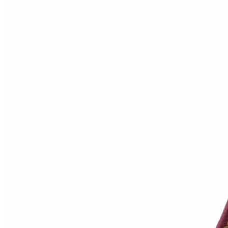
Коричневый
Кремовый
Оливковый
Разноцветный
Розовый
Серый
Синий
Фиолетовый
Черный
По
цене
от
100
₽
до
5
000
₽
от
5
000
₽
до
15