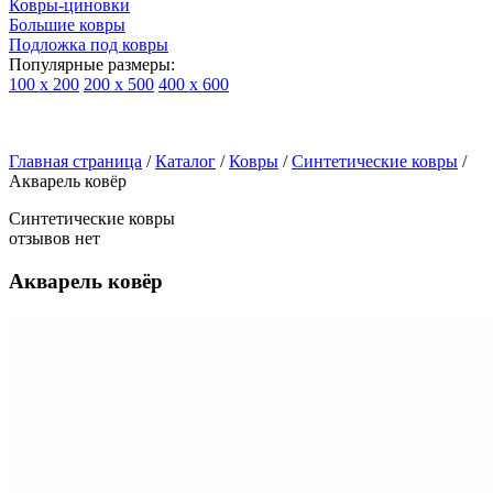
Ковры-циновки
Большие ковры
Подложка под ковры
Популярные размеры:
100 х 200
200 х 500
400 х 600
Ковры
По
Главная страница
типу
/
Каталог
/
Ковры
/
Синтетические ковры
/
Акварель ковёр
изделий
Детские
Синтетические ковры
ковры
отзывов нет
Синтетические
ковры
Акварель ковёр
Ковры
с
высоким
ворсом
Шерстяные
ковры
Бельгийские
ковры
из
вискозы
Ковры-