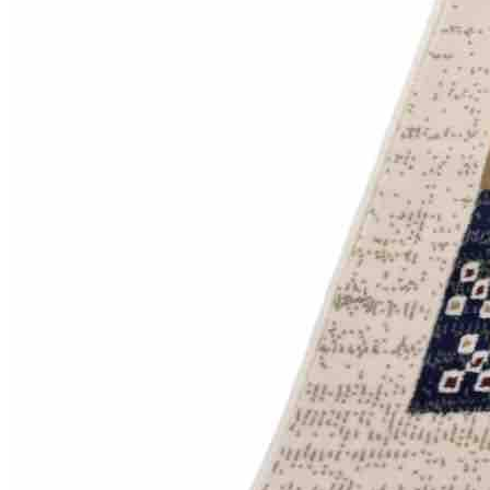
000
₽
от
15
000
₽
до
45
000
₽
от
45
000
₽
до
200
000
₽
По
форме
Прямоугольные
ковры
Овальные
ковры