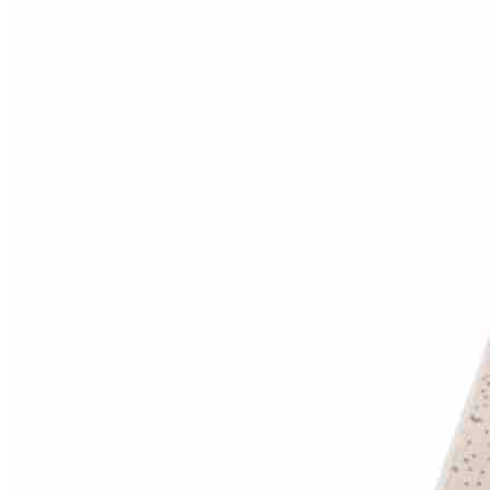
Коричневый
Кремовый
Оливковый
Разноцветный
Розовый
Серый
Синий
Фиолетовый
Черный
По
цене
от
100
₽
до
5
000
₽
от
5
000
₽
до
15