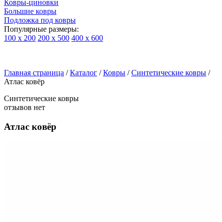
Ковры-циновки
Большие ковры
Подложка под ковры
Популярные размеры:
100 х 200
200 х 500
400 х 600
Ковры
По
Главная страница
типу
/
Каталог
/
Ковры
/
Синтетические ковры
/
Атлас ковёр
изделий
Детские
Синтетические ковры
ковры
отзывов нет
Синтетические
ковры
Атлас ковёр
Ковры
с
высоким
ворсом
Шерстяные
ковры
Бельгийские
ковры
из
вискозы
Ковры-