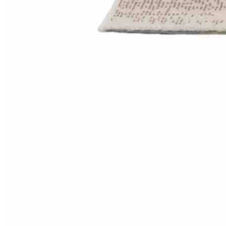
Круглые
ковры
Квадратные
ковры
Полуовальные
ковры
Восьмигранники
Дорожки
Синтетические
ковровые
дорожки
Дорожки
на
резиновой
основе
Ковровые
шерстяные
дорожки
Паласные
дорожки
Кремлевские
дорожки
Ковролин
Ковролин
в