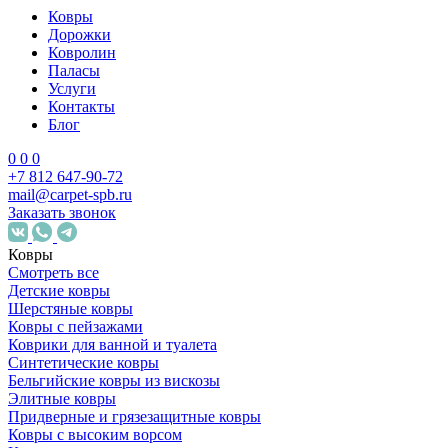
Ковры
Дорожки
Ковролин
Паласы
Услуги
Контакты
Блог
0
0
0
+7 812 647-90-72
mail@carpet-spb.ru
Заказать звонок
Ковры
Смотреть все
Детские ковры
Шерстяные ковры
Ковры с пейзажами
Коврики для ванной и туалета
Синтетические ковры
Бельгийские ковры из вискозы
Элитные ковры
Придверные и грязезащитные ковры
Ковры с высоким ворсом