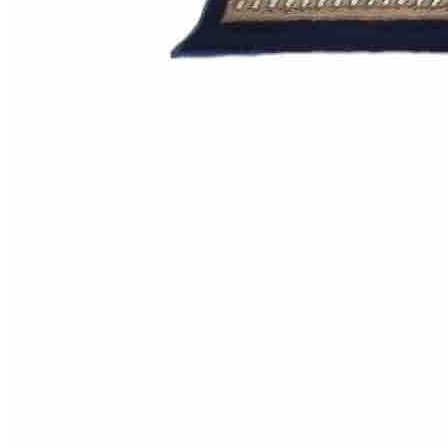
Круглые
ковры
Квадратные
ковры
Полуовальные
ковры
Восьмигранники
Дорожки
Синтетические
ковровые
дорожки
Дорожки
на
резиновой
основе
Ковровые
шерстяные
дорожки
Паласные
дорожки
Кремлевские
дорожки
Ковролин
Ковролин
в