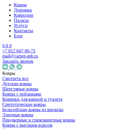
Ковры
Дорожки
Ковролин
Паласы
Услуги
Контакты
Блог
0
0
0
+7 812 647-90-72
mail@carpet-spb.ru
Заказать звонок
Ковры
Смотреть все
Детские ковры
Шерстяные ковры
Ковры с пейзажами
Коврики для ванной и туалета
Синтетические ковры
Бельгийские ковры из вискозы
Элитные ковры
Придверные и грязезащитные ковры
Ковры с высоким ворсом