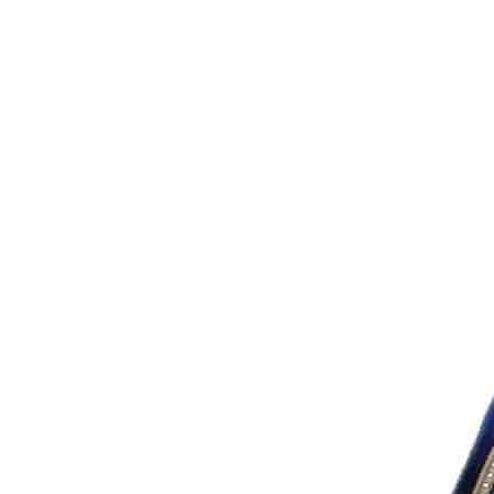
Коричневый
Кремовый
Оливковый
Разноцветный
Розовый
Серый
Синий
Фиолетовый
Черный
По
цене
от
100
₽
до
5
000
₽
от
5
000
₽
до
15