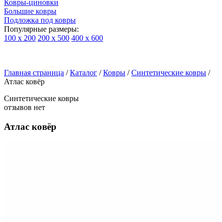
Ковры-циновки
Большие ковры
Подложка под ковры
Популярные размеры:
100 х 200
200 х 500
400 х 600
Ковры
По
Главная страница
типу
/
Каталог
/
Ковры
/
Синтетические ковры
/
Атлас ковёр
изделий
Детские
Синтетические ковры
ковры
отзывов нет
Синтетические
ковры
Атлас ковёр
Ковры
с
высоким
ворсом
Шерстяные
ковры
Бельгийские
ковры
из
вискозы
Ковры-