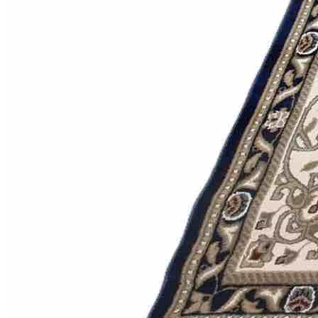
000
₽
от
15
000
₽
до
45
000
₽
от
45
000
₽
до
200
000
₽
По
форме
Прямоугольные
ковры
Овальные
ковры