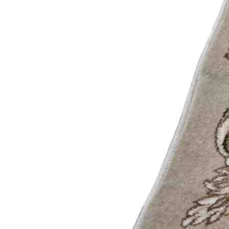
000
₽
от
15
000
₽
до
45
000
₽
от
45
000
₽
до
200
000
₽
По
форме
Прямоугольные
ковры
Овальные
ковры