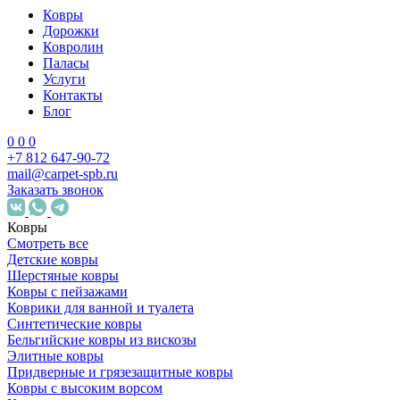
Ковры
Дорожки
Ковролин
Паласы
Услуги
Контакты
Блог
0
0
0
+7 812 647-90-72
mail@carpet-spb.ru
Заказать звонок
Ковры
Смотреть все
Детские ковры
Шерстяные ковры
Ковры с пейзажами
Коврики для ванной и туалета
Синтетические ковры
Бельгийские ковры из вискозы
Элитные ковры
Придверные и грязезащитные ковры
Ковры с высоким ворсом