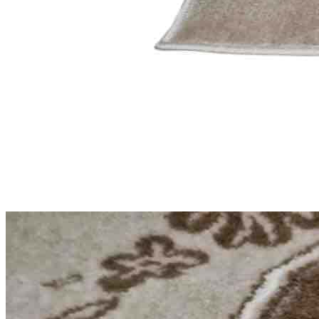
Круглые
ковры
Квадратные
ковры
Полуовальные
ковры
Восьмигранники
Дорожки
Синтетические
ковровые
дорожки
Дорожки
на
резиновой
основе
Ковровые
шерстяные
дорожки
Паласные
дорожки
Кремлевские
дорожки
Ковролин
Ковролин
в