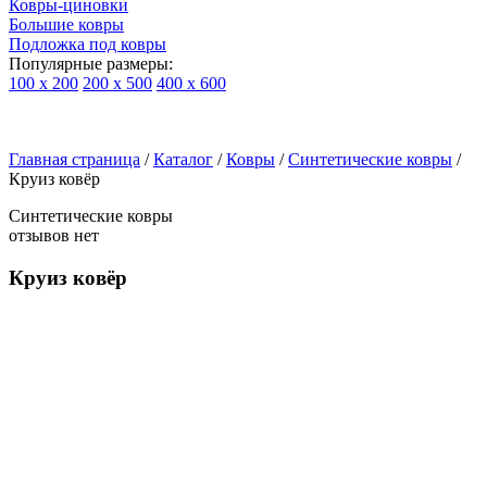
Ковры-циновки
Большие ковры
Подложка под ковры
Популярные размеры:
100 х 200
200 х 500
400 х 600
Ковры
По
Главная страница
типу
/
Каталог
/
Ковры
/
Синтетические ковры
/
Круиз ковёр
изделий
Детские
Синтетические ковры
ковры
отзывов нет
Синтетические
ковры
Круиз ковёр
Ковры
с
высоким
ворсом
Шерстяные
ковры
Бельгийские
ковры
из
вискозы
Ковры-