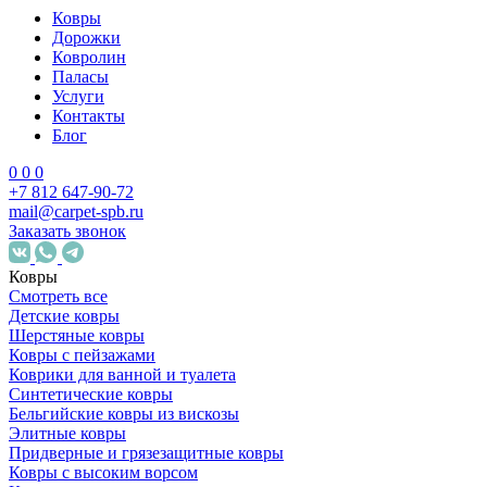
Ковры
Дорожки
Ковролин
Паласы
Услуги
Контакты
Блог
0
0
0
+7 812 647-90-72
mail@carpet-spb.ru
Заказать звонок
Ковры
Смотреть все
Детские ковры
Шерстяные ковры
Ковры с пейзажами
Коврики для ванной и туалета
Синтетические ковры
Бельгийские ковры из вискозы
Элитные ковры
Придверные и грязезащитные ковры
Ковры с высоким ворсом