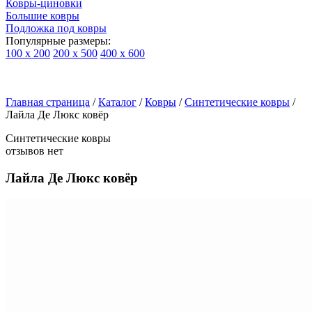
Ковры-циновки
Большие ковры
Подложка под ковры
Популярные размеры:
100 х 200
200 х 500
400 х 600
Ковры
По
Главная страница
типу
/
Каталог
/
Ковры
/
Синтетические ковры
/
Лайла Де Люкс ковёр
изделий
Детские
Синтетические ковры
ковры
отзывов нет
Синтетические
ковры
Лайла Де Люкс ковёр
Ковры
с
высоким
ворсом
Шерстяные
ковры
Бельгийские
ковры
из
вискозы
Ковры-