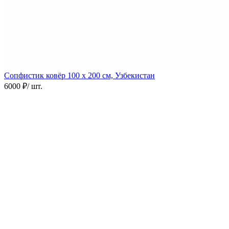
Сопфистик ковёр
100 х 200 см, Узбекистан
6000 ₽
/ шт.