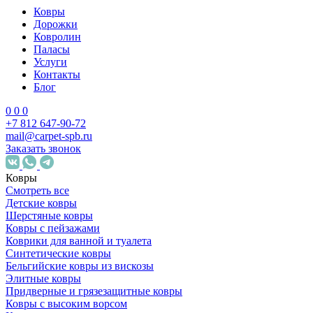
Ковры
Дорожки
Ковролин
Паласы
Услуги
Контакты
Блог
0
0
0
+7 812 647-90-72
mail@carpet-spb.ru
Заказать звонок
Ковры
Смотреть все
Детские ковры
Шерстяные ковры
Ковры с пейзажами
Коврики для ванной и туалета
Синтетические ковры
Бельгийские ковры из вискозы
Элитные ковры
Придверные и грязезащитные ковры
Ковры с высоким ворсом