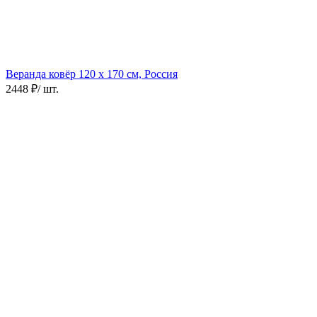
Веранда ковёр
120 х 170 см, Россия
2448 ₽
/ шт.