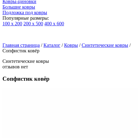
Ковры-циновки
Большие ковры
Подложка под ковры
Популярные размеры:
100 х 200
200 х 500
400 х 600
Ковры
По
Главная страница
типу
/
Каталог
/
Ковры
/
Синтетические ковры
/
Сопфистик ковёр
изделий
Детские
Синтетические ковры
ковры
отзывов нет
Синтетические
ковры
Сопфистик ковёр
Ковры
с
высоким
ворсом
Шерстяные
ковры
Бельгийские
ковры
из
вискозы
Ковры-