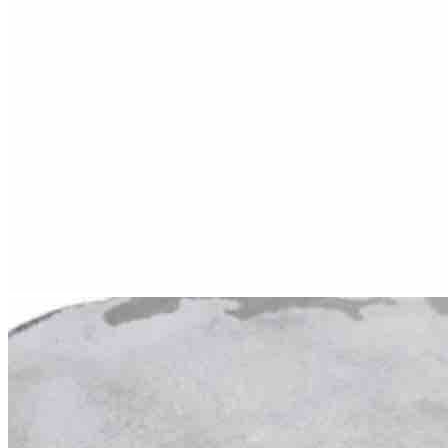
Круглые
ковры
Квадратные
ковры
Полуовальные
ковры
Восьмигранники
Дорожки
Синтетические
ковровые
дорожки
Дорожки
на
резиновой
основе
Ковровые
шерстяные
дорожки
Паласные
дорожки
Кремлевские
дорожки
Ковролин
Ковролин
в